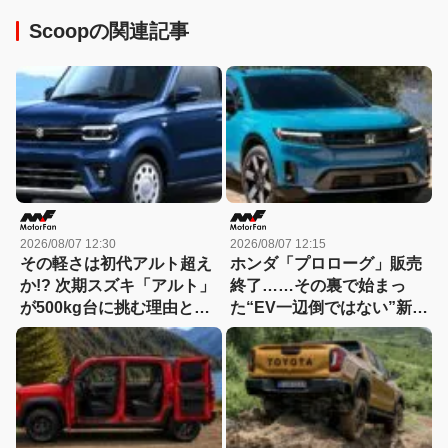
Scoopの関連記事
2026/08/07 12:30
2026/08/07 12:15
その軽さは初代アルト超え
ホンダ「プロローグ」販売
か!? 次期スズキ「アルト」
終了……その裏で始まっ
が500kg台に挑む理由と
た“EV一辺倒ではない”新戦
は……「小・少・軽・短・
略とは？
美」を極める！