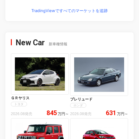
TradingViewですべてのマーケットを追跡
New Car
新車種情報
ＧＲヤリス
プレリュード
トヨタ
ホンダ
845
631
2026.08発売
万円
～
2026.08発売
万円
～