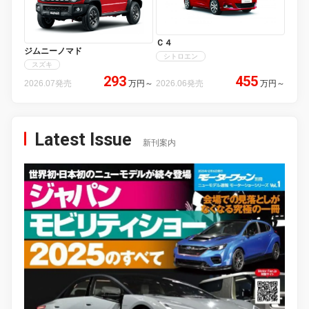
Ｃ４
ジムニーノマド
シトロエン
スズキ
293
455
2026.07発売
万円
～
2026.06発売
万円
～
Latest Issue
新刊案内