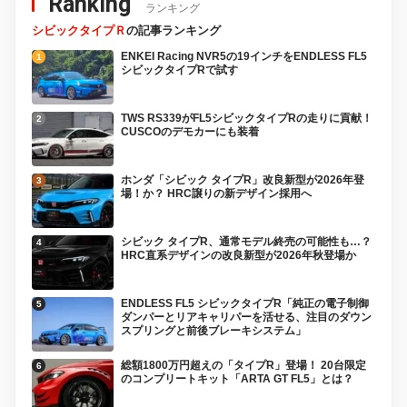
Ranking
ランキング
シビックタイプＲ
の記事ランキング
ENKEI Racing NVR5の19インチをENDLESS FL5
シビックタイプRで試す
TWS RS339がFL5シビックタイプRの走りに貢献！
CUSCOのデモカーにも装着
ホンダ「シビック タイプR」改良新型が2026年登
場！か？ HRC譲りの新デザイン採用へ
シビック タイプR、通常モデル終売の可能性も…？
HRC直系デザインの改良新型が2026年秋登場か
ENDLESS FL5 シビックタイプR「純正の電子制御
ダンパーとリアキャリパーを活せる、注目のダウン
スプリングと前後ブレーキシステム」
総額1800万円超えの「タイプR」登場！ 20台限定
のコンプリートキット「ARTA GT FL5」とは？