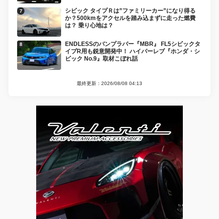
シビック タイプＲは”ファミリーカー”になり得る
か？500kmをアクセルを踏み込まずに走った燃費
は？ 乗り心地は？
ENDLESSのバンプラバー『MBR』 FL5シビックタ
イプR用も鋭意開発中！ ハイパーレブ『ホンダ・シ
ビック No.9』取材こぼれ話
最終更新：2026/08/08 04:13