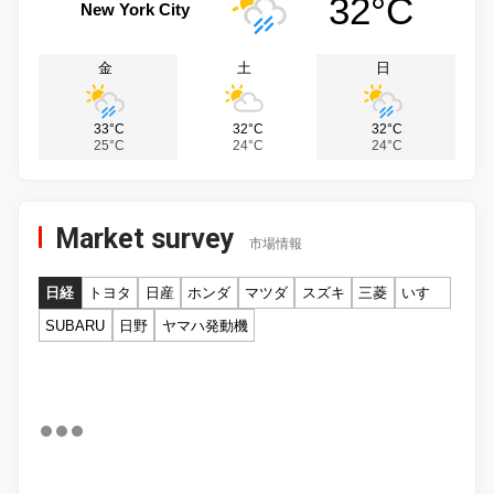
32°C
New York City
金
土
日
33°C
32°C
32°C
25°C
24°C
24°C
Market survey
市場情報
日経
トヨタ
日産
ホンダ
マツダ
スズキ
三菱
いすゞ
SUBARU
日野
ヤマハ発動機