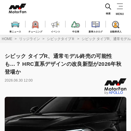
コ
ン
テ
検索
MENU
ン
ツ
へ
車ニュース
チューニング
イベント
中古車
新車カタログ
自動車求人
ス
HOME
リッジライン
シビックタイプＲ
シビック タイプR、通常モデル
キ
ッ
プ
シビック タイプR、通常モデル終売の可能性
も…？ HRC直系デザインの改良新型が2026年秋
登場か
2026.06.30 12:00
by
APOLLO