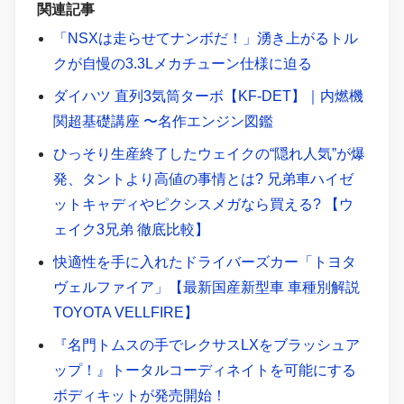
関連記事
「NSXは走らせてナンボだ！」湧き上がるトル
クが自慢の3.3Lメカチューン仕様に迫る
ダイハツ 直列3気筒ターボ【KF-DET】｜内燃機
関超基礎講座 〜名作エンジン図鑑
ひっそり生産終了したウェイクの“隠れ人気”が爆
発、タントより高値の事情とは? 兄弟車ハイゼ
ットキャディやピクシスメガなら買える? 【ウ
ェイク3兄弟 徹底比較】
快適性を手に入れたドライバーズカー「トヨタ
ヴェルファイア」【最新国産新型車 車種別解説
TOYOTA VELLFIRE】
『名門トムスの手でレクサスLXをブラッシュア
ップ！』トータルコーディネイトを可能にする
ボディキットが発売開始！