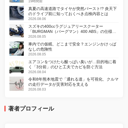
19時間前
真夏の高速道路でタイヤが突然バースト!? 炎天下
のドライブ前に知っておくべき点検内容とは
2026.08.06
スズキの400ccラグジュアリースクーター
「BURGMAN（バーグマン）400 ABS」の仕様を
変更し、8月18日に発売
2026.08.05
車内での仮眠、どこまで安全？エンジンかけっぱ
なしの危険性
2026.08.05
エアコンをつけたら酸っぱい臭いが…目的地に着
く「3分前」のひと工夫でカビを防ぐ方法
2026.08.04
令和8年熊本地震で「通れる道」を可視化、クルマ
の走行データが災害対応を支える
2026.08.03
著者プロフィール