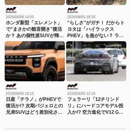
2026/08/06 14:05
2026/08/05 18:30
ホンダ新型「エレメント」
“らしさ”がガチ！ だからト
で“まさかの観音開き”復活
ヨタは「ハイラックス
か？ あの個性派SUVが帰っ
PHEV」を急がない？ ライ
てくる可能性
バルとは異なる電動化戦略
を読み解く
2026/08/05 18:15
2026/08/05 12:16
日産「テラノ」がPHEVで
フェラーリ「12チリンド
復活か!? 次期パジェロとの
リ」にハードコアモデル投
兄弟SUVはどう差別化され
入か!? 空力進化でV12 GT
る？
は新たな領域へ