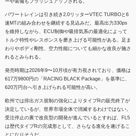
ーや装備もブラッシュアップされる。
パワートレインは引き続き2.0リッターVTEC TURBOと6
速MTの組み合わせを継続する見込みだ。最高出力330ps
を維持しながら、ECU制御や吸排気系の最適化によって
トルク特性やレスポンスを磨き上げる可能性がある。足ま
わりやボディ剛性、空力性能についても細かな改良が施さ
れるとみられる。
発売時期は2026年9〜10月頃が有力視されており、価格は
617万9800円の「RACING BLACK Package」を基準に、
620万円台へ引き上げられる可能性が高い。
欧州では排出ガス規制の強化によりタイプRの販売終了が
決定しているが、世界市場全体で消滅するわけではない。
受注停止の裏で改良型の開発が進んでいるとすれば、FL5
は歴代タイプRの完成形として、さらなる進化を遂げるこ
とになりそうだ。