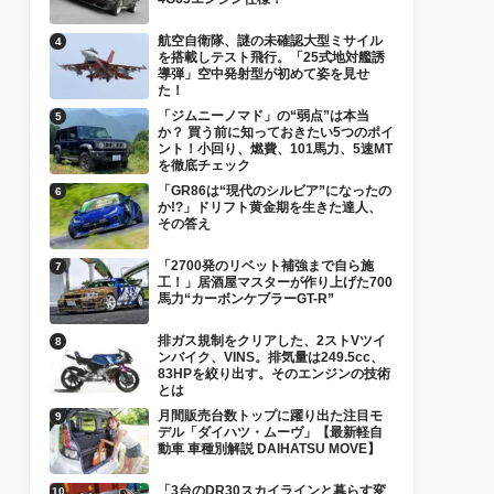
航空自衛隊、謎の未確認大型ミサイル
を搭載しテスト飛行。「25式地対艦誘
導弾」空中発射型が初めて姿を見せ
た！
「ジムニーノマド」の“弱点”は本当
か？ 買う前に知っておきたい5つのポイ
ント！小回り、燃費、101馬力、5速MT
を徹底チェック
「GR86は“現代のシルビア”になったの
か!?」ドリフト黄金期を生きた達人、
その答え
「2700発のリベット補強まで自ら施
工！」居酒屋マスターが作り上げた700
馬力“カーボンケブラーGT-R”
排ガス規制をクリアした、2ストVツイ
ンバイク、VINS。排気量は249.5cc、
83HPを絞り出す。そのエンジンの技術
とは
月間販売台数トップに躍り出た注目モ
デル「ダイハツ・ムーヴ」【最新軽自
動車 車種別解説 DAIHATSU MOVE】
「3台のDR30スカイラインと暮らす変