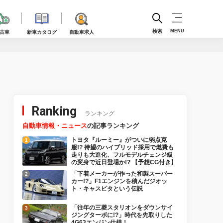
検索
MENU
古車
新車カタログ
自動車求人
Ranking
ランキング
自動車情報・ニュース
の記事ランキング
トヨタ『ルーミー』がついに弱点克
服!? 待望のハイブリッド採用で燃費も
走りも大進化、フルモデルチェンジ級
の変身で近日登場か!? 【予想CG付き】
「下着メーカーが作った和製スーパー
カー!?」F1エンジンを積んだジオッ
ト・キャスピタという伝説
「往年の三菱スタリオンをダウンサイ
ジングターボに!?」時代を先取りした
4G63エンジン仕様！