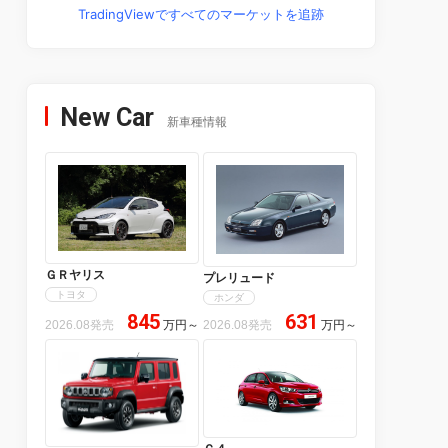
TradingViewですべてのマーケットを追跡
New Car
新車種情報
ＧＲヤリス
プレリュード
トヨタ
ホンダ
845
631
2026.08発売
万円
～
2026.08発売
万円
～