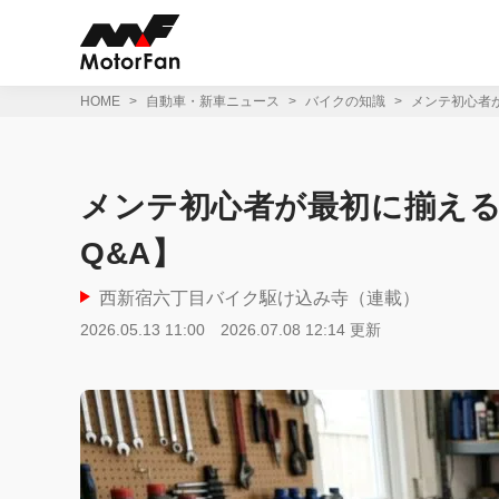
コ
ン
テ
ン
ツ
HOME
自動車・新車ニュース
バイクの知識
メンテ初心者
へ
ス
キ
ッ
メンテ初心者が最初に揃え
プ
Q&A】
西新宿六丁目バイク駆け込み寺（連載）
2026.05.13 11:00
2026.07.08 12:14 更新