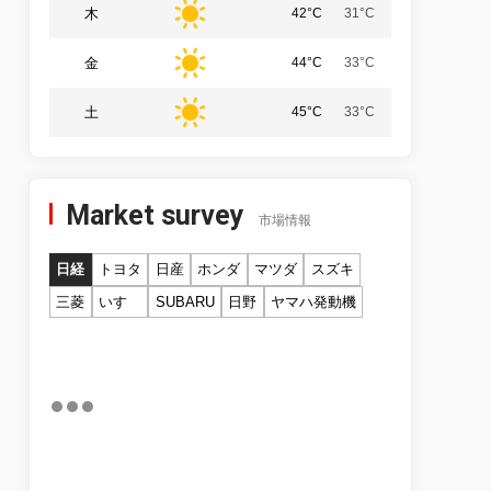
木
42°C
31°C
金
44°C
33°C
土
45°C
33°C
Market survey
市場情報
日経
トヨタ
日産
ホンダ
マツダ
スズキ
三菱
いすゞ
SUBARU
日野
ヤマハ発動機