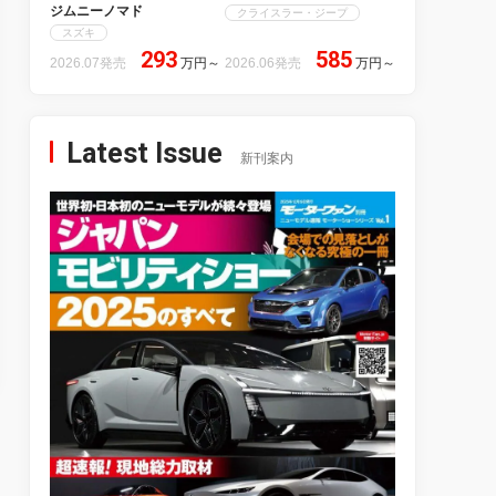
ジムニーノマド
クライスラー・ジープ
スズキ
293
585
2026.07発売
万円
～
2026.06発売
万円
～
Latest Issue
新刊案内