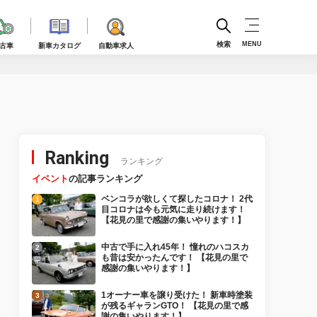
検索
MENU
古車
新車カタログ
自動車求人
Ranking
ランキング
イベント
の記事ランキング
ベンコラが欲しくて探したコロナ！ 2代
目コロナは今も元気に走り続けます！
【花見の里で感謝の集いやります！】
中古で手に入れ45年！ 憧れのハコスカ
も昔は安かったんです！ 【花見の里で
感謝の集いやります！】
1オーナー車を譲り受けた！ 新車時塗装
が残るギャランGTO！ 【花見の里で感
謝の集いやります！】