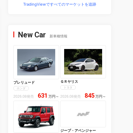
TradingViewですべてのマーケットを追跡
New Car
新車種情報
ＧＲヤリス
プレリュード
トヨタ
ホンダ
631
845
2026.08発売
万円
～
2026.08発売
万円
～
ジープ・アベンジャー