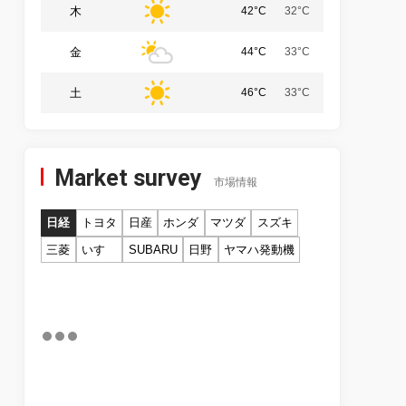
木
42°C
32°C
金
44°C
33°C
土
46°C
33°C
Market survey
市場情報
日経
トヨタ
日産
ホンダ
マツダ
スズキ
三菱
いすゞ
SUBARU
日野
ヤマハ発動機