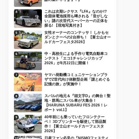
これは次期レクサス『LFA』なのか!?
全固体電池採用も噂される「音がしな
い」謎の次世代スーパーカーの正体を
探る! 【現地写真付き】
女性オーナーのコンテッサ！ しかもセ
ダンとクーペの2台持ち！ 【富士山オー
ルドカーフェスタ2026】
中・高校生による手作り電気自動車コ
ンテスト「エコ1チャレンジカップ
2026」が8月22日に開催！
ヤマハ発動機コミュニケーションプラ
ザでZ世代向け体験型企画「謎とめぐる
記憶の旅」が実施中！
スバルの地元＆『頭文字D』の舞台！聖
地・群馬にスバル車が大集合！
【HARUNA SUBARU FES 2026！レ
ポート vol.1】
40年前にも乗っていたフロンテクー
ペ！ 3Dプリンターを駆使して部品製
作！【富士山オールドカーフェスタ
2026】
日産ファン必見の『NISMOフェスティ