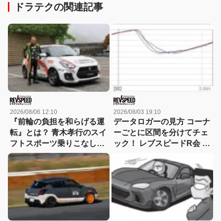
ドラテクの関連記事
2026/08/06 12:10
2026/08/03 19:10
『前輪の負担を和らげる運
データロガーの見方 コーナ
転』とは？ 青木孝行のスイ
ーごとに区間を分けてチェ
フトスポーツ乗りこなしド
ック！ レブスピードR会 ド
ラテク論
ラテクの「傾向と対策」セ
レクション