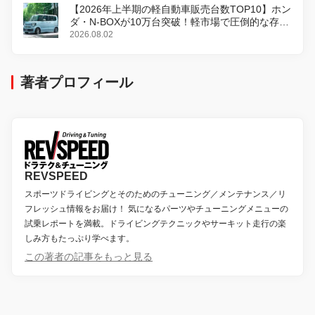
【2026年上半期の軽自動車販売台数TOP10】ホン
ダ・N-BOXが10万台突破！軽市場で圧倒的な存在
感
2026.08.02
著者プロフィール
REVSPEED
スポーツドライビングとそのためのチューニング／メンテナンス／リ
フレッシュ情報をお届け！ 気になるパーツやチューニングメニューの
試乗レポートを満載。ドライビングテクニックやサーキット走行の楽
しみ方もたっぷり学べます。
この著者の記事をもっと見る