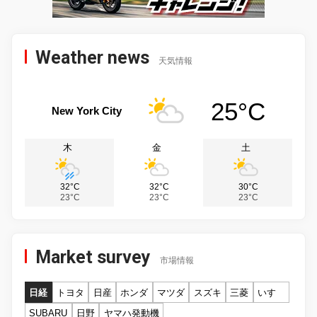
Weather news
天気情報
25°C
New York City
木
金
土
32°C
32°C
30°C
23°C
23°C
23°C
Market survey
市場情報
日経
トヨタ
日産
ホンダ
マツダ
スズキ
三菱
いすゞ
SUBARU
日野
ヤマハ発動機