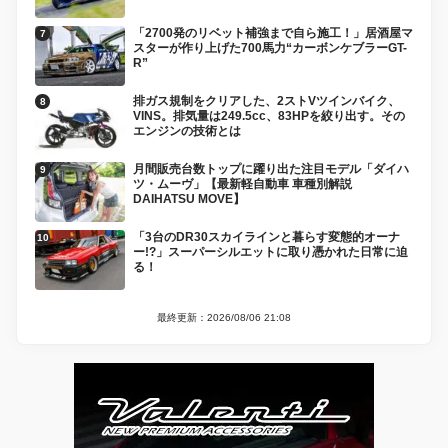
「2700発のリベット補強まで自ら施工！」居酒屋マ
スターが作り上げた700馬力“カーボンケブラーGT-
R”
排ガス規制をクリアした、2ストVツインバイク、
VINS。排気量は249.5cc、83HPを絞り出す。その
エンジンの技術とは
月間販売台数トップに躍り出た注目モデル「ダイハ
ツ・ムーヴ」【最新軽自動車 車種別解説
DAIHATSU MOVE】
「3台のDR30スカイラインと暮らす変態的オーナ
ー!?」スーパーシルエットに取り憑かれた日常に迫
る！
最終更新：2026/08/06 21:08