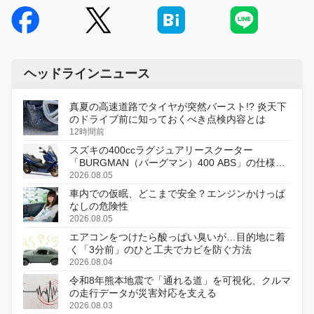
ヘッドラインニュース
真夏の高速道路でタイヤが突然バースト!? 炎天下
のドライブ前に知っておくべき点検内容とは
12時間前
スズキの400ccラグジュアリースクーター
「BURGMAN（バーグマン）400 ABS」の仕様を
変更し、8月18日に発売
2026.08.05
車内での仮眠、どこまで安全？エンジンかけっぱ
なしの危険性
2026.08.05
エアコンをつけたら酸っぱい臭いが…目的地に着
く「3分前」のひと工夫でカビを防ぐ方法
2026.08.04
令和8年熊本地震で「通れる道」を可視化、クルマ
の走行データが災害対応を支える
2026.08.03