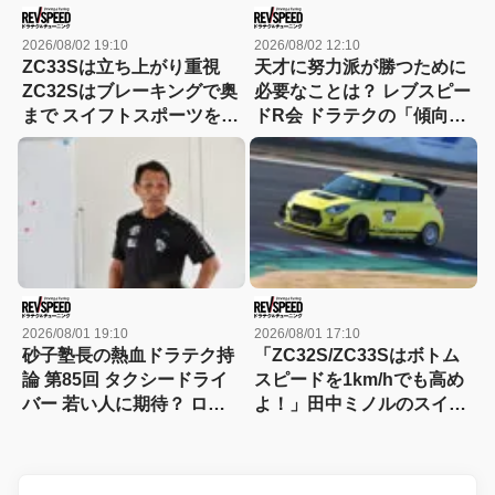
2026/08/02 19:10
2026/08/02 12:10
ZC33Sは立ち上がり重視
天才に努力派が勝つために
ZC32Sはブレーキングで奥
必要なことは？ レブスピー
まで スイフトスポーツを乗
ドR会 ドラテクの「傾向と
りこなすには!? 蘓武喜和が
対策」セレクション
レクチャー
2026/08/01 19:10
2026/08/01 17:10
砂子塾長の熱血ドラテク持
「ZC32S/ZC33Sはボトム
論 第85回 タクシードライ
スピードを1km/hでも高め
バー 若い人に期待？ ロボ
よ！」田中ミノルのスイフ
に期待？
トスポーツ乗りこなしドラ
テク論