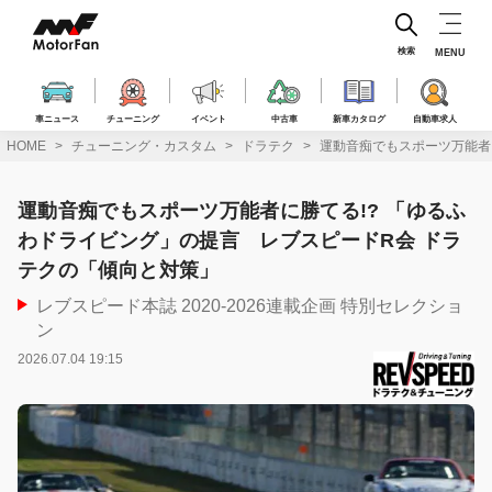
コ
ン
テ
検索
MENU
ン
ツ
へ
車ニュース
チューニング
イベント
中古車
新車カタログ
自動車求人
ス
HOME
チューニング・カスタム
ドラテク
運動音痴でもスポーツ万能者
キ
ッ
プ
運動音痴でもスポーツ万能者に勝てる!? 「ゆるふ
わドライビング」の提言 レブスピードR会 ドラ
テクの「傾向と対策」
レブスピード本誌 2020-2026連載企画 特別セレクショ
ン
2026.07.04 19:15