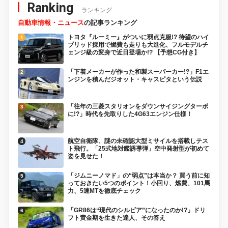
Ranking
ランキング
自動車情報・ニュース
の記事ランキング
トヨタ『ルーミー』がついに弱点克服!? 待望のハイ
ブリッド採用で燃費も走りも大進化、フルモデルチ
ェンジ級の変身で近日登場か!? 【予想CG付き】
「下着メーカーが作った和製スーパーカー!?」F1エ
ンジンを積んだジオット・キャスピタという伝説
「往年の三菱スタリオンをダウンサイジングターボ
に!?」時代を先取りした4G63エンジン仕様！
航空自衛隊、謎の未確認大型ミサイルを搭載しテス
ト飛行。「25式地対艦誘導弾」空中発射型が初めて
姿を見せた！
「ジムニーノマド」の“弱点”は本当か？ 買う前に知
っておきたい5つのポイント！小回り、燃費、101馬
力、5速MTを徹底チェック
「GR86は“現代のシルビア”になったのか!?」ドリ
フト黄金期を生きた達人、その答え