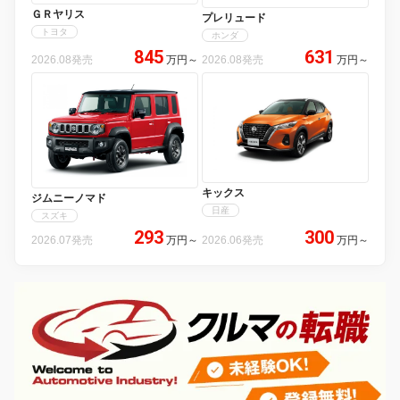
ＧＲヤリス
プレリュード
トヨタ
ホンダ
845
631
2026.08発売
万円
～
2026.08発売
万円
～
キックス
ジムニーノマド
日産
スズキ
293
300
2026.07発売
万円
～
2026.06発売
万円
～