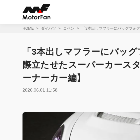
コ
ン
テ
ン
ツ
HOME
ダイハツ
コペン
「3本出しマフラーにバッグフォグ
へ
ス
キ
「3本出しマフラーにバッグフ
ッ
プ
際立たせたスーパーカースタ
ーナーカー編】
2026.06.01 11:58