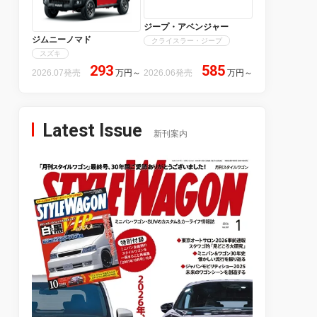
ジープ・アベンジャー
ジムニーノマド
クライスラー・ジープ
スズキ
293
585
2026.07発売
万円
～
2026.06発売
万円
～
Latest Issue
新刊案内