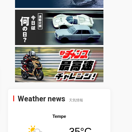
Weather news
天気情報
Tempe
35°C