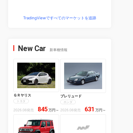
TradingViewですべてのマーケットを追跡
New Car
新車種情報
ＧＲヤリス
プレリュード
トヨタ
ホンダ
845
631
2026.08発売
万円
～
2026.08発売
万円
～