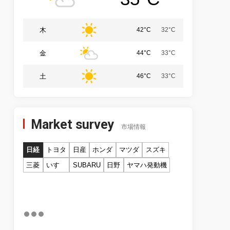
木
42°C
32°C
金
44°C
33°C
土
46°C
33°C
Market survey
市場情報
日経
トヨタ
日産
ホンダ
マツダ
スズキ
三菱
いすゞ
SUBARU
日野
ヤマハ発動機