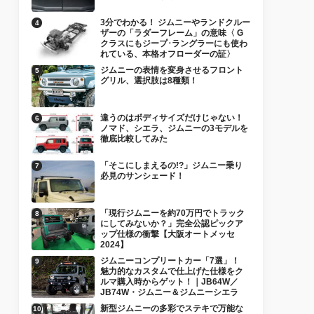
3分でわかる！ ジムニーやランドクルー
ザーの「ラダーフレーム」の意味〈 G
クラスにもジープ･ラングラーにも使わ
れている、本格オフローダーの証〉
ジムニーの表情を変身させるフロント
グリル、選択肢は8種類！
違うのはボディサイズだけじゃない！
ノマド、シエラ、ジムニーの3モデルを
徹底比較してみた
「そこにしまえるの!?」ジムニー乗り
必見のサンシェード！
「現行ジムニーを約70万円でトラック
にしてみないか？」完全公認ピックア
ップ仕様の衝撃【大阪オートメッセ
2024】
ジムニーコンプリートカー「7選」！
魅力的なカスタムで仕上げた仕様をク
ルマ購入時からゲット！｜JB64W／
JB74W・ジムニー＆ジムニーシエラ
新型ジムニーの多彩でステキで万能な