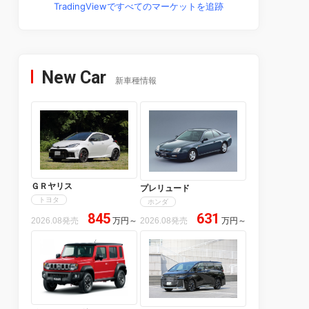
TradingViewですべてのマーケットを追跡
New Car
新車種情報
ＧＲヤリス
プレリュード
トヨタ
ホンダ
845
631
2026.08発売
万円
～
2026.08発売
万円
～