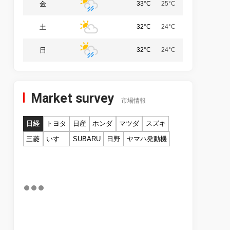
金
33°C
25°C
土
32°C
24°C
日
32°C
24°C
Market survey
市場情報
日経
トヨタ
日産
ホンダ
マツダ
スズキ
三菱
いすゞ
SUBARU
日野
ヤマハ発動機