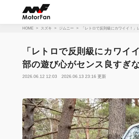
コ
ン
テ
ン
ツ
HOME
スズキ
ジムニー
「レトロで反則級にカワイイ！」レ
へ
ス
キ
「レトロで反則級にカワイ
ッ
プ
部の遊び心がセンス良すぎな
2026.06.12 12:03
2026.06.13 23:16 更新