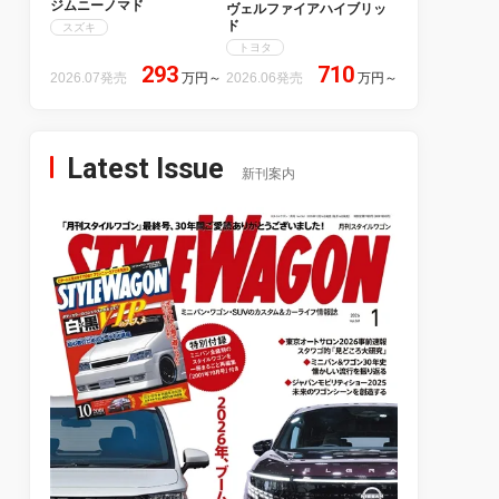
ジムニーノマド
ヴェルファイアハイブリッ
ド
スズキ
トヨタ
293
710
2026.07発売
万円
～
2026.06発売
万円
～
Latest Issue
新刊案内