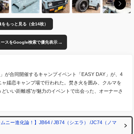
像をもっと見る（全14枚）
→
のニュースをGoogle検索で優先表示
F」が合同開催するキャンプイベント「EASY DAY」が、4
ンパーニャ嬬恋キャンプ場で行われた。焚き火を囲み、クルマを
うどいい距離感”が魅力のイベントで出会った、オーナーさ
進化論！】JB64 / JB74（シエラ） /JC74（ノマ