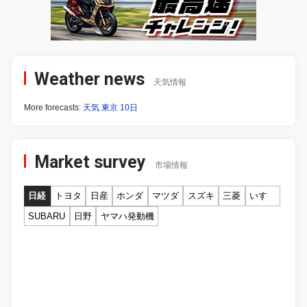
Weather news
天気情報
More forecasts:
天気 東京 10日
Market survey
市場情報
日経
トヨタ
日産
ホンダ
マツダ
スズキ
三菱
いすゞ
SUBARU
日野
ヤマハ発動機