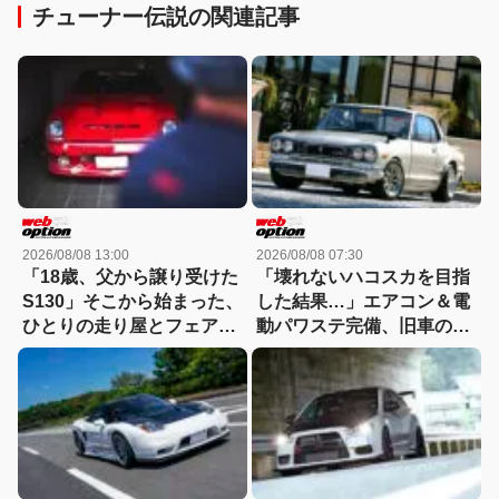
チューナー伝説の関連記事
2026/08/08 13:00
2026/08/08 07:30
「18歳、父から譲り受けた
「壊れないハコスカを目指
S130」そこから始まった、
した結果…」エアコン＆電
ひとりの走り屋とフェアレ
動パワステ完備、旧車の常
ディZの物語
識を覆すGT-R仕様のすべて