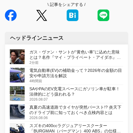
\
記事をシェアする
/
ヘッドラインニュース
ガス・ヴァン・サントが“黄色い車”に込めた意味
とは？名作『マイ・プライベート・アイダホ』が
初のデジタルリマスター版で復活
2分前
電気自動車(EV)の補助金って？2026年の金額の目
安や申請方法を解説
4時間前
SAやPAのEV充電スペースにガソリン車が駐車！
法律的にどう扱われる？
2026.08.07
真夏の高速道路でタイヤが突然バースト!? 炎天下
のドライブ前に知っておくべき点検内容とは
2026.08.06
スズキの400ccラグジュアリースクーター
「BURGMAN（バーグマン）400 ABS」の仕様を