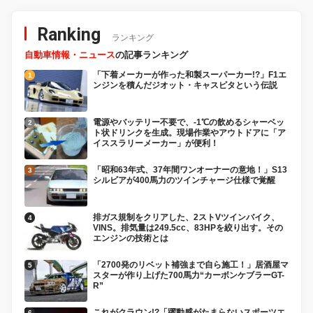
Ranking
ランキング
自動車情報・ニュース
の記事ランキング
「下着メーカーが作った和製スーパーカー!?」F1エ
ンジンを積んだジオット・キャスピタという伝説
電源やバッテリー不要で、-1℃の飲めるシャーベッ
ト状ドリンクを生成。現場作業やアウトドアに「ア
イススラリーメーカー」が便利！
「昭和63年式、37年間ワンオーナーの意地！」S13
シルビアが400馬力のツインチャージ仕様で覚醒
排ガス規制をクリアした、2ストVツインバイク、
VINS。排気量は249.5cc、83HPを絞り出す。その
エンジンの技術とは
「2700発のリベット補強まで自ら施工！」居酒屋マ
スターが作り上げた700馬力“カーボンケブラーGT-
R”
これがクラウン!?「躍動感がたまらないスポーツエ