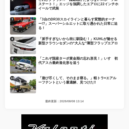
ステート！」エッジを強調したエアロに22インチホ
イールで武装
「3台のDR30スカイラインと暮らす変態的オーナ
ー!?」スーパーシルエットに取り憑かれた日常に迫
る！
「派手すぎないから街に馴染む！」KUHLが魅せる
新型クラウンセダンの“大人な”薄型フラップエアロ
「これぞ国産ターボ黄金期の忘れ形見！」いすゞ初
代アスカ最終進化形を追う
「遊び尽くして、そのまま寝る。」軽トラ×エアル
ーフテントという最適解、見つけた!!
最終更新：2026/08/08 13:14