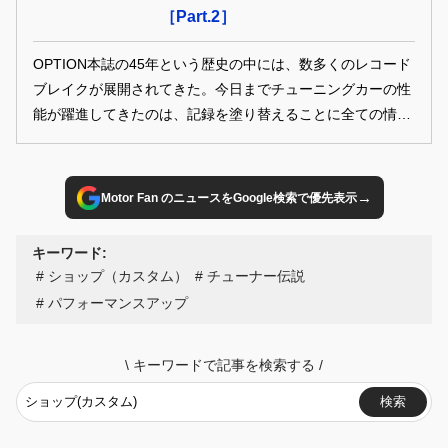
［Part.2］
OPTION本誌の45年という歴史の中には、数多くのレコード
ブレイクが展開されてきた。今日までチューニングカーの性
能が躍進してきたのは、記録を塗り替えることに全ての情熱
を注いだチューナーの魂があったからに他ならない。今回
は、そんな記録の中でも読者諸氏が驚くだけでなく、ライバ
ルであるチューナー達も戦意喪失してしまうほどのビッグレ
→
Motor Fan のニュースをGoogle検索で優先表示
コードをピックアップしていこう。
キーワード:
ショップ（カスタム）
チューナー伝説
パフォーマンスアップ
\
キーワードで記事を検索する
/
検索