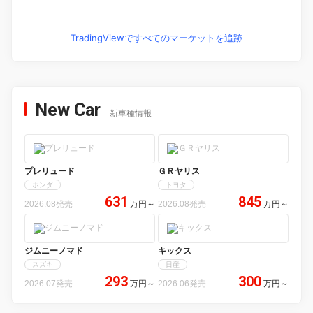
TradingViewですべてのマーケットを追跡
New Car
新車種情報
プレリュード
ＧＲヤリス
ホンダ
トヨタ
631
845
2026.08発売
万円
～
2026.08発売
万円
～
ジムニーノマド
キックス
スズキ
日産
293
300
2026.07発売
万円
～
2026.06発売
万円
～