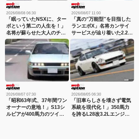
2026/08/08 06:30
2026/08/07 11:00
「眠っていたNSXに、ター
「真の“万能型”を目指した
ボという第二の人生を！」
ランエボX」名将カンサイ
名将が蘇らせた大人のチュ
サービスが辿り着いた2.2L
ーンドに迫る
仕様を紐解く
2026/08/07 07:30
2026/08/05 06:30
「昭和63年式、37年間ワン
「旧車らしさを壊さず電気
オーナーの意地！」S13シ
系統を現代化！」350馬力
ルビアが400馬力のツイン
を誇るL28改3.2Lエンジン
チャージ仕様で覚醒
搭載S30Zに迫る