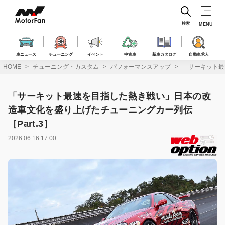
コ
ン
テ
検索
MENU
ン
ツ
へ
車ニュース
チューニング
イベント
中古車
新車カタログ
自動車求人
ス
HOME
チューニング・カスタム
パフォーマンスアップ
「サーキット最
キ
ッ
プ
「サーキット最速を目指した熱き戦い」日本の改
造車文化を盛り上げたチューニングカー列伝
［Part.3］
2026.06.16 17:00