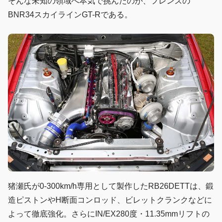
そんな未知の領域へ本気で挑んだのが、フレンズの
BNR34スカイラインGT-Rである。
猪瀬氏が0-300km/h専用として製作したRB26DETTは、鍛
造ピストンやH断面コンロッド、ビレットクランクなどに
よって徹底強化。さらにIN/EX280度・11.35mmリフトの