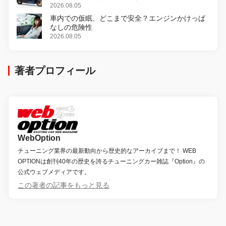
変更し、8月18日に発売
2026.08.05
車内での仮眠、どこまで安全？エンジンかけっぱ
なしの危険性
2026.08.05
著者プロフィール
WebOption
チューニング業界の最新動向から歴史的なアーカイブまで！ WEB
OPTIONは創刊40年の歴史を誇るチューニングカー雑誌『Option』の
公式ウェブメディアです。
この著者の記事をもっと見る