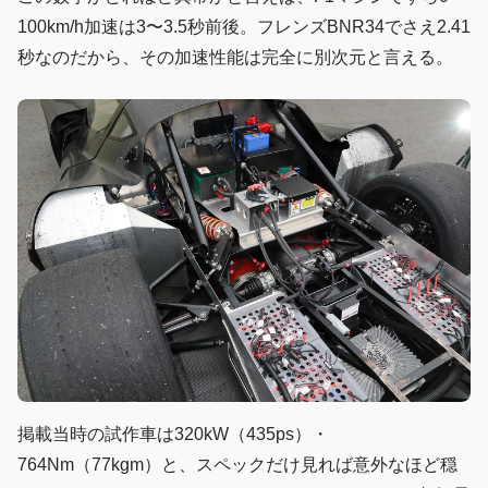
100km/h加速は3〜3.5秒前後。フレンズBNR34でさえ2.41
秒なのだから、その加速性能は完全に別次元と言える。
掲載当時の試作車は320kW（435ps）・
764Nm（77kgm）と、スペックだけ見れば意外なほど穏