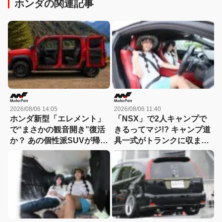
ホンダの関連記事
2026/08/06 14:05
2026/08/06 11:40
ホンダ新型「エレメント」
「NSX」で2人キャンプで
で“まさかの観音開き”復活
きるってマジ!? キャンプ道
か？ あの個性派SUVが帰っ
具一式がトランクに収まっ
てくる可能性
た！「シビックRS」なら
車中泊もできる【Hondaキ
ャンプ】