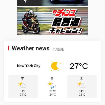
Weather news
天気情報
27°C
New York City
木
金
土
31°C
31°C
31°C
24°C
24°C
23°C