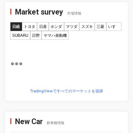
Market survey
市場情報
日経
トヨタ
日産
ホンダ
マツダ
スズキ
三菱
いすゞ
SUBARU
日野
ヤマハ発動機
TradingViewですべてのマーケットを追跡
New Car
新車種情報