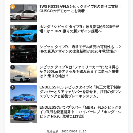
TWS RS339がFL5シビックタイプRの走りに貢献！
CUSCOのデモカーにも装着
ホンダ「シビック タイプR」改良新型が2026年登
場！か？ HRC譲りの新デザイン採用へ
シビック タイプR、通常モデル終売の可能性も…？
HRC直系デザインの改良新型が2026年秋登場か
シビック タイプＲは”ファミリーカー”になり得る
か？500kmをアクセルを踏み込まずに走った燃費
は？ 乗り心地は？
ENDLESS FL5 シビックタイプR「純正の電子制御
ダンパーとリアキャリパーを活せる、注目のダウン
スプリングと前後ブレーキシステム」
ENDLESSのバンプラバー『MBR』 FL5シビックタ
イプR用も鋭意開発中！ ハイパーレブ『ホンダ・シ
ビック No.9』取材こぼれ話
最終更新：2026/08/07 11:10