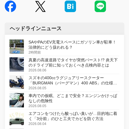
ヘッドラインニュース
SAやPAのEV充電スペースにガソリン車が駐車！
法律的にどう扱われる？
2時間前
真夏の高速道路でタイヤが突然バースト!? 炎天下
のドライブ前に知っておくべき点検内容とは
2026.08.06
スズキの400ccラグジュアリースクーター
「BURGMAN（バーグマン）400 ABS」の仕様を
変更し、8月18日に発売
2026.08.05
車内での仮眠、どこまで安全？エンジンかけっぱ
なしの危険性
2026.08.05
エアコンをつけたら酸っぱい臭いが…目的地に着
く「3分前」のひと工夫でカビを防ぐ方法
2026.08.04