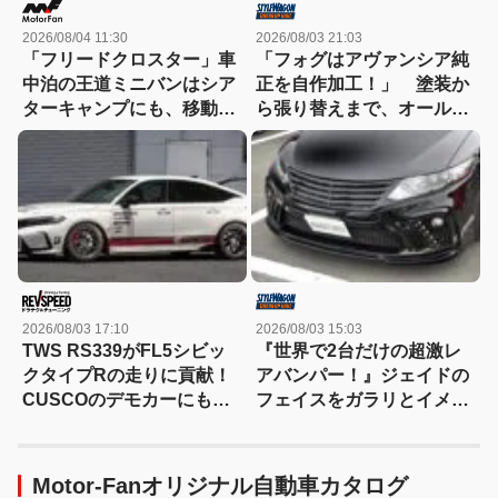
2026/08/04 11:30
2026/08/03 21:03
「フリードクロスター」車
「フォグはアヴァンシア純
中泊の王道ミニバンはシア
正を自作加工！」 塗装か
ターキャンプにも、移動オ
ら張り替えまで、オール自
フィスにも対応する
作カスタムのストリーム
【Hondaキャンプ】
2026/08/03 17:10
2026/08/03 15:03
TWS RS339がFL5シビッ
『世界で2台だけの超激レ
クタイプRの走りに貢献！
アバンパー！』ジェイドの
CUSCOのデモカーにも装
フェイスをガラリとイメチ
着
ェン！ ポイントはニス
モ・レッド
Motor-Fanオリジナル自動車カタログ