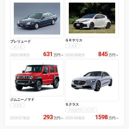
ＧＲヤリス
プレリュード
トヨタ
ホンダ
631
845
2026.08発売
万円
～
2026.08発売
万円
～
ジムニーノマド
Ｓクラス
スズキ
メルセデス・ベンツ
293
1598
2026.07発売
万円
～
2026.06発売
万円
～