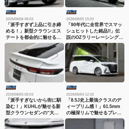
2026/08/06 08:03
2026/08/05 15:03
「派手すぎず上品に引き締
「90年代に全世界でスマッ
める！」新型クラウンエス
シュヒットした銘品!!」伝
テートを都会的に魅せる、
説のOZラリーレーシングを
モデリスタのディーラーで
今だからこそ狙いたい！
買える流麗スタイル
2026/08/05 08:03
2026/08/04 12:33
「派手すぎないから街に馴
「8.5J史上最強クラスのデ
染む！」KUHLが魅せる新
ィープリム感！」61.5mm
型クラウンセダンの“大人
の極深リムで魅せるプレシ
な”薄型フラップエアロ
ャスAST-M5の衝撃