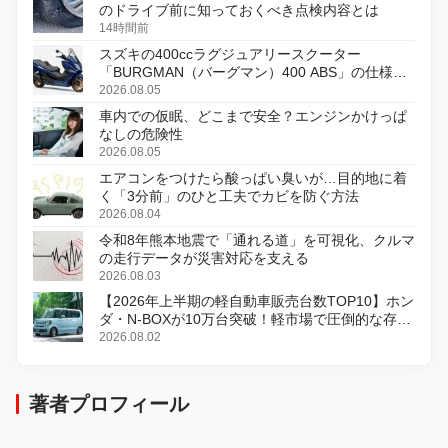
のドライブ前に知っておくべき点検内容とは
14時間前
スズキの400ccラグジュアリースクーター
「BURGMAN（バーグマン）400 ABS」の仕様を
変更し、8月18日に発売
2026.08.05
車内での仮眠、どこまで安全？エンジンかけっぱ
なしの危険性
2026.08.05
エアコンをつけたら酸っぱい臭いが…目的地に着
く「3分前」のひと工夫でカビを防ぐ方法
2026.08.04
令和8年熊本地震で「通れる道」を可視化、クルマ
の走行データが災害対応を支える
2026.08.03
【2026年上半期の軽自動車販売台数TOP10】ホン
ダ・N-BOXが10万台突破！軽市場で圧倒的な存在
感
2026.08.02
著者プロフィール