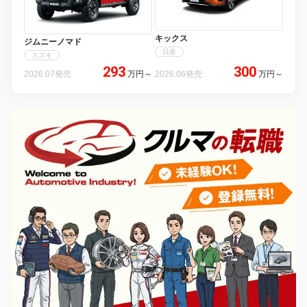
キックス
ジムニーノマド
日産
スズキ
293
300
2026.07発売
万円
～
2026.06発売
万円
～