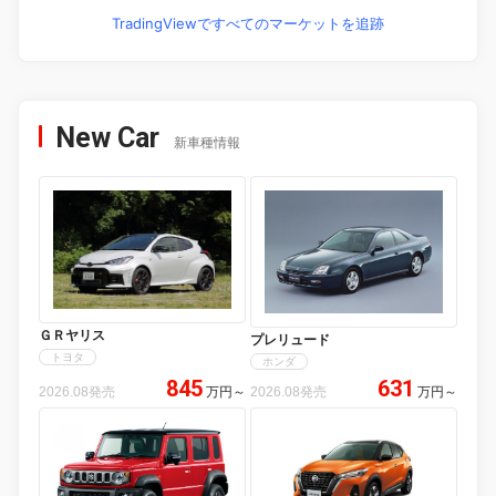
TradingViewですべてのマーケットを追跡
New Car
新車種情報
ＧＲヤリス
プレリュード
トヨタ
ホンダ
845
631
2026.08発売
万円
～
2026.08発売
万円
～