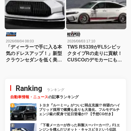
2026/08/04 08:03
2026/08/03 17:10
「ディーラーで手に入る本
TWS RS339がFL5シビッ
気のドレスアップ！」新型
クタイプRの走りに貢献！
クラウンセダンを低く美し
CUSCOのデモカーにも装
く魅せるモデリスタの流儀
着
Ranking
ランキング
自動車情報・ニュース
の記事ランキング
トヨタ『ルーミー』がついに弱点克服!? 待望のハイ
ブリッド採用で燃費も走りも大進化、フルモデルチ
ェンジ級の変身で近日登場か!? 【予想CG付き】
「下着メーカーが作った和製スーパーカー!?」F1エ
ンジンを積んだジオット・キャスピタという伝説