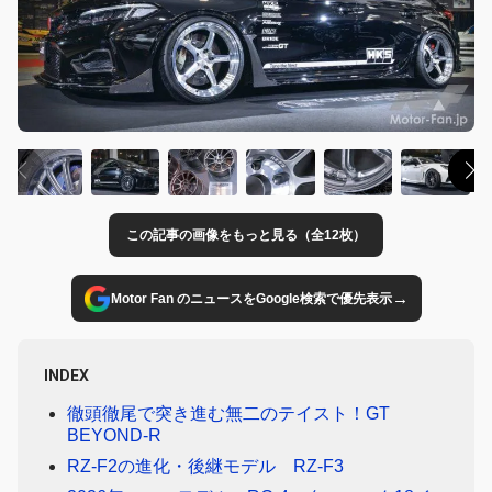
この記事の画像をもっと見る（全12枚）
→
Motor Fan のニュースをGoogle検索で優先表示
INDEX
徹頭徹尾で突き進む無二のテイスト！GT
BEYOND-R
RZ-F2の進化・後継モデル RZ-F3