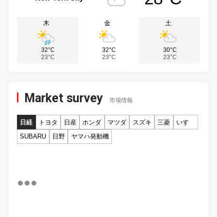
木
金
土
32°C
32°C
30°C
23°C
23°C
23°C
Market survey
市場情報
日経
トヨタ
日産
ホンダ
マツダ
スズキ
三菱
いすゞ
SUBARU
日野
ヤマハ発動機