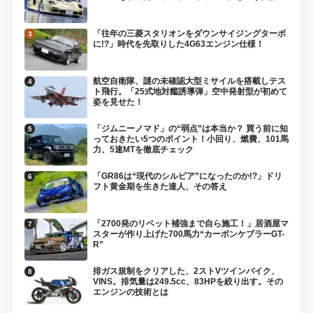
「往年の三菱スタリオンをダウンサイジングターボ
に!?」時代を先取りした4G63エンジン仕様！
航空自衛隊、謎の未確認大型ミサイルを搭載しテス
ト飛行。「25式地対艦誘導弾」空中発射型が初めて
姿を見せた！
「ジムニーノマド」の“弱点”は本当か？ 買う前に知
っておきたい5つのポイント！小回り、燃費、101馬
力、5速MTを徹底チェック
「GR86は“現代のシルビア”になったのか!?」ドリ
フト黄金期を生きた達人、その答え
「2700発のリベット補強まで自ら施工！」居酒屋マ
スターが作り上げた700馬力“カーボンケブラーGT-
R”
排ガス規制をクリアした、2ストVツインバイク、
VINS。排気量は249.5cc、83HPを絞り出す。その
エンジンの技術とは