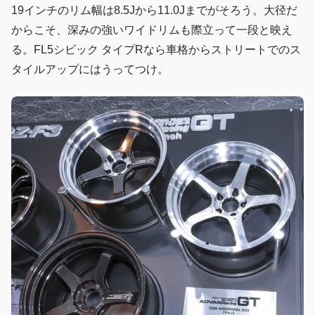
19インチのリム幅は8.5Jから11.0Jまでがそろう。大径だ
からこそ、深みの強いワイドリムも際立って一段と映え
る。FL5シビック タイプRなら車格からストリートでのス
タイルアップにはうってつけ。