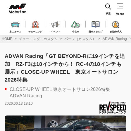
コ
ン
テ
検索
MENU
ン
ツ
へ
車ニュース
チューニング
イベント
中古車
新車カタログ
自動車求人
ス
HOME
チューニング・カスタム
パーツ（カスタム）
ADVAN Raci
キ
ッ
プ
ADVAN Racing「GT BEYOND-Rに19インチを追
加 RZ-F3は18インチから！ RC-4の18インチも
展示」CLOSE-UP WHEEL 東京オートサロン
2026特集
CLOSE-UP WHEEL 東京オートサロン2026特集
ADVAN Racing
2026.06.13 18:10