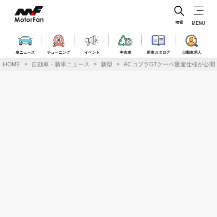
コ
ン
テ
検索
MENU
ン
ツ
へ
車ニュース
チューニング
イベント
中古車
新車カタログ
自動車求人
ス
HOME
自動車・新車ニュース
新型
ACコブラGTクーペ量産仕様が公開
キ
ッ
プ