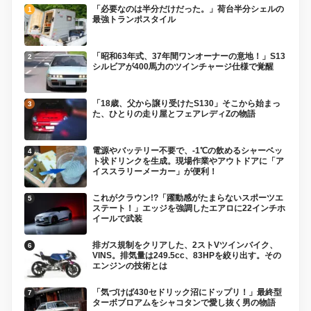
「必要なのは半分だけだった。」荷台半分シェルの
最強トランポスタイル
「昭和63年式、37年間ワンオーナーの意地！」S13
シルビアが400馬力のツインチャージ仕様で覚醒
「18歳、父から譲り受けたS130」そこから始まっ
た、ひとりの走り屋とフェアレディZの物語
電源やバッテリー不要で、-1℃の飲めるシャーベッ
ト状ドリンクを生成。現場作業やアウトドアに「ア
イススラリーメーカー」が便利！
これがクラウン!?「躍動感がたまらないスポーツエ
ステート！」エッジを強調したエアロに22インチホ
イールで武装
排ガス規制をクリアした、2ストVツインバイク、
VINS。排気量は249.5cc、83HPを絞り出す。その
エンジンの技術とは
「気づけば430セドリック沼にドップリ！」最終型
ターボブロアムをシャコタンで愛し抜く男の物語