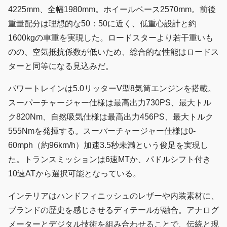
4225mm、全幅1980mm。ホイールベース2570mm。前後
重量配分は理想的な50：50に近く、低重心設計と約
1600kgの車重を実現した。ロードスターより若干重いも
のの、空気抵抗係数が低いため、総合的な性能はロードス
ターと同等になる見込みだ。
パワートレインは5.0リッターV型8気筒エンジンを搭載。
スーパーチャージャー仕様は最高出力730PS、最大トル
ク820Nm、自然吸気仕様は最高出力456PS、最大トルク
555Nmを発揮する。スーパーチャージャー仕様は0-
60mph（約96km/h）加速3.5秒未満という俊足を実現し
た。トランスミッションは6速MTか、パドルシフト付き
10速ATから選択可能となっている。
インテリアはハンドフィニッシュのレザーや内装素材に、
ブランドの歴史を感じさせるディテールが融合。アナログ
メーターとデジタル技術を組み合わせることで、伝統と現