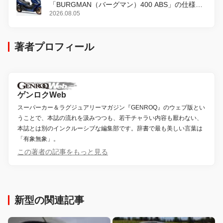
「BURGMAN（バーグマン）400 ABS」の仕様を
変更し、8月18日に発売
2026.08.05
著者プロフィール
ゲンロクWeb
スーパーカー＆ラグジュアリーマガジン『GENROQ』のウェブ版とい
うことで、本誌の流れを汲みつつも、若干チャラい内容も厭わない、
本誌とは別のインクルーシブな編集部です。辞書で最も美しい言葉は
「有象無象」。
この著者の記事をもっと見る
新型の関連記事