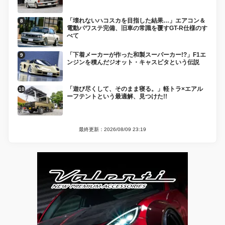
「壊れないハコスカを目指した結果…」エアコン＆
電動パワステ完備、旧車の常識を覆すGT-R仕様のす
べて
「下着メーカーが作った和製スーパーカー!?」F1エ
ンジンを積んだジオット・キャスピタという伝説
「遊び尽くして、そのまま寝る。」軽トラ×エアル
ーフテントという最適解、見つけた!!
最終更新：2026/08/09 23:19