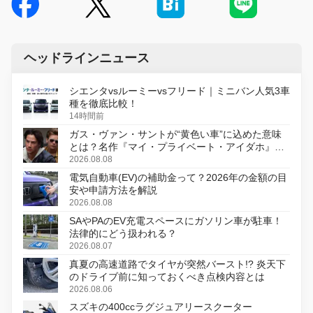
ヘッドラインニュース
シエンタvsルーミーvsフリード｜ミニバン人気3車
種を徹底比較！
14時間前
ガス・ヴァン・サントが“黄色い車”に込めた意味
とは？名作『マイ・プライベート・アイダホ』が
初のデジタルリマスター版で復活
2026.08.08
電気自動車(EV)の補助金って？2026年の金額の目
安や申請方法を解説
2026.08.08
SAやPAのEV充電スペースにガソリン車が駐車！
法律的にどう扱われる？
2026.08.07
真夏の高速道路でタイヤが突然バースト!? 炎天下
のドライブ前に知っておくべき点検内容とは
2026.08.06
スズキの400ccラグジュアリースクーター