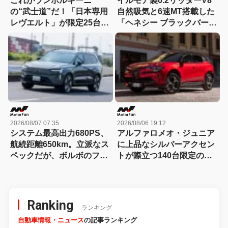
これがランボルギーニ
イルモア製6.2リッターV8
の“武士道”だ！「日本専用
自然吸気と6速MT搭載した
レヴエルト」が限定25台で
「ヘネシー ブラックバー
誕生!! その理由とは……？
ド」がデビュー【動画】
2026/08/07 07:35
2026/08/06 19:12
システム最高出力680PS、
アルファロメオ・ジュニア
航続距離650km。立派なス
に上品なシルバーアクセン
ペックだが、ボルボのフラ
トが際立つ140台限定の
ッグシップSUVの本当の魅
「スポルト スペチアーレ」
力は数字以外にあった！
が登場！
【ボルボEX90試乗】
Ranking
ランキング
自動車情報・ニュース
の記事ランキング