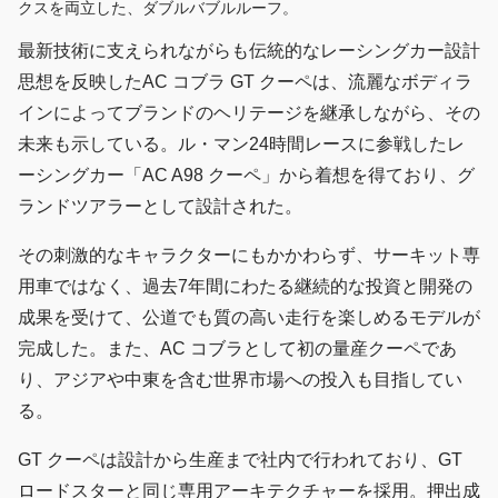
クスを両立した、ダブルバブルルーフ。
最新技術に支えられながらも伝統的なレーシングカー設計
思想を反映したAC コブラ GT クーペは、流麗なボディラ
インによってブランドのヘリテージを継承しながら、その
未来も示している。ル・マン24時間レースに参戦したレ
ーシングカー「AC A98 クーペ」から着想を得ており、グ
ランドツアラーとして設計された。
その刺激的なキャラクターにもかかわらず、サーキット専
用車ではなく、過去7年間にわたる継続的な投資と開発の
成果を受けて、公道でも質の高い走行を楽しめるモデルが
完成した。また、AC コブラとして初の量産クーペであ
り、アジアや中東を含む世界市場への投入も目指してい
る。
GT クーペは設計から生産まで社内で行われており、GT
ロードスターと同じ専用アーキテクチャーを採用。押出成