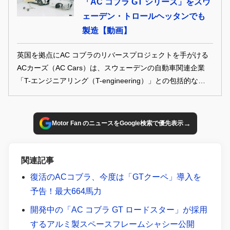
「AC コブラ GT シリーズ」をスウ
ェーデン・トロールヘッタンでも
製造【動画】
英国を拠点にAC コブラのリバースプロジェクトを手がける
ACカーズ（AC Cars）は、スウェーデンの自動車関連企業
「T-エンジニアリング（T-engineering）」との包括的なパー
トナーシップ契約を締結。T-エンジニアリングのトロールヘ
ッタン工場において、AC コブラ GT クーペとGT ロードス
ターの生産を発表した。
→
Motor Fan のニュースをGoogle検索で優先表示
関連記事
復活のACコブラ、今度は「GTクーペ」導入を
予告！最大664馬力
開発中の「AC コブラ GT ロードスター」が採用
するアルミ製スペースフレームシャシー公開