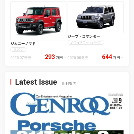
ジープ・コマンダー
クライスラー・ジープ
ジムニーノマド
スズキ
293
644
2026.07発売
万円
～
2026.06発売
万円
～
Latest Issue
新刊案内