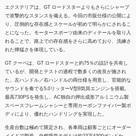
エクステリアは、GT ロードスターよりもさらにシャープ
で攻撃的なスタンスを備える。今回の市販仕様の公開によ
り、圧倒的な存在感とスケールが初めて明らかにされるこ
とになった。モータースポーツ由来のディテールを取り入
れることで、路上での存在感をさらに高めており、洗練さ
れた獰猛さを体現している。
GT クーペは、GT ロードスターと約75％の設計を共有し
ているが、開発とテストの過程で数多くの改良が施され
た。左ハンドル／右ハンドルの両仕様を用意し、官能的な
サウンドを奏でる5.0リッターV型8気筒エンジンを搭載。
最高730PSを発生し、AC独自の押出成形アルミニウム製
スペースフレームシャシーと専用カーボンファイバー製ボ
ディにより、優れたハンドリングを実現した。
生産台数は極めて限定され、各車両は顧客ごとにオーダー
メイドで製造。自然吸気モデルは約23万4300ポンドか