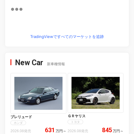
TradingViewですべてのマーケットを追跡
New Car
新車種情報
ＧＲヤリス
プレリュード
トヨタ
ホンダ
631
845
2026.08発売
万円
～
2026.08発売
万円
～