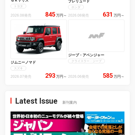
ＧＲヤリス
プレリュード
トヨタ
ホンダ
845
631
2026.08発売
万円
～
2026.08発売
万円
～
ジープ・アベンジャー
クライスラー・ジープ
ジムニーノマド
スズキ
293
585
2026.07発売
万円
～
2026.06発売
万円
～
Latest Issue
新刊案内