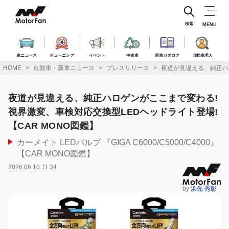
コ
ン
テ
検索
MENU
ン
ツ
へ
車ニュース
チューニング
イベント
中古車
新車カタログ
自動車求人
ス
HOME
自動車・新車ニュース
プレスリリース
夜道が見違える、純正ハロ
キ
ッ
プ
夜道が見違える、純正ハロゲンがここまで変わる!
視界激変、車検対応交換型LEDヘッドライト登場!
【CAR MONO図鑑】
カーメイト LEDバルブ 『GIGA C6000/C5000/C4000』
【CAR MONO図鑑】
2026.06.10 11:34
by
浜先 秀彰