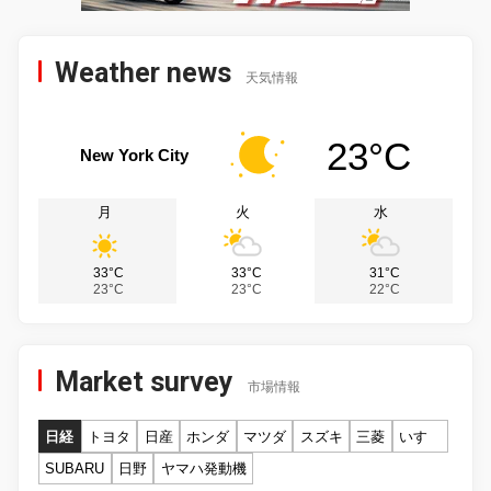
Weather news
天気情報
23°C
New York City
月
火
水
33°C
33°C
31°C
23°C
23°C
22°C
Market survey
市場情報
日経
トヨタ
日産
ホンダ
マツダ
スズキ
三菱
いすゞ
SUBARU
日野
ヤマハ発動機