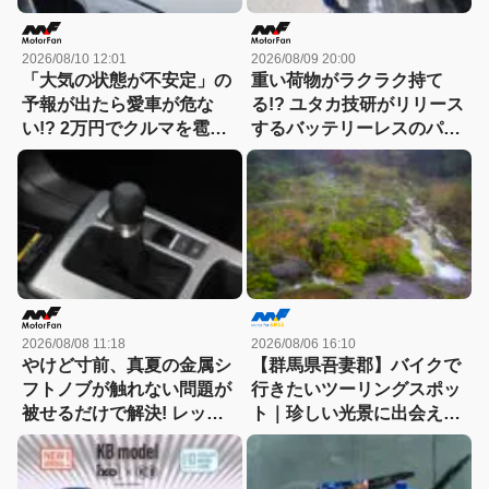
2026/08/10 12:01
2026/08/09 20:00
「大気の状態が不安定」の
重い荷物がラクラク持て
予報が出たら愛車が危な
る!? ユタカ技研がリリース
い!? 2万円でクルマを雹害
するバッテリーレスのパワ
から守れる3層構造のボデ
ードスーツ『BELT
ィカバーをチェック！
POWER X』を体験！
2026/08/08 11:18
2026/08/06 16:10
やけど寸前、真夏の金属シ
【群馬県吾妻郡】バイクで
フトノブが触れない問題が
行きたいツーリングスポッ
被せるだけで解決! レッツ
ト｜珍しい光景に出会える
ォのシリコンカバーが夏も
「チャツボミゴケ公園」
冬も快適すぎる! 【CAR
MONO図鑑】