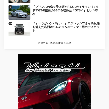
「プリンスの魂を受け継ぐR32スカイライン!?」4
ドアGT-R空白の30年を埋めた『GTB-4』という存
在
『オーラがハンパない！』アグレッシブさも高級感
も備えた名門WALDのジムニーノマド用ボディキッ
ト
最終更新：2026/08/10 19:22