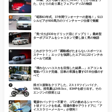
「18歳、父から譲り受けたS130」そこから始まっ
た、ひとりの走り屋とフェアレディZの物語
「昭和63年式、37年間ワンオーナーの意地！」S13
シルビアが400馬力のツインチャージ仕様で覚醒
「気づけば430セドリック沼にドップリ！」最終型
ターボブロアムをシャコタンで愛し抜く男の物語
これがクラウン!?「躍動感がたまらないスポーツエ
ステート！」エッジを強調したエアロに22インチホ
イールで武装
「壊れないハコスカを目指した結果…」エアコン＆
電動パワステ完備、旧車の常識を覆すGT-R仕様のす
べて
排ガス規制をクリアした、2ストVツインバイク、
VINS。排気量は249.5cc、83HPを絞り出す。その
エンジンの技術とは
電源やバッテリー不要で、-1℃の飲めるシャーベッ
ト状ドリンクを生成。現場作業やアウトドアに「ア
イススラリーメーカー」が便利！