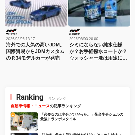
2026/08/06 13:17
2026/08/03 20:00
海外での人気の高いJDM。
シミにならない純水仕様
国際貿易からJDMカスタム
か？お手軽撥水コートか？
のＲ34モデルカーが発売
ウォッシャー液は用途に合
わせて選ぶ時代
Ranking
ランキング
自動車情報・ニュース
の記事ランキング
「必要なのは半分だけだった。」荷台半分シェルの
最強トランポスタイル