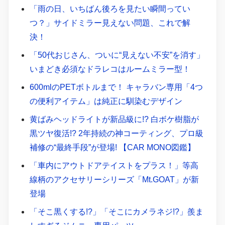
「雨の日、いちばん後ろを見たい瞬間ってい
つ？」サイドミラー見えない問題、これで解
決！
「50代おじさん、ついに“見えない不安”を消す」
いまどき必須なドラレコはルームミラー型！
600mlのPETボトルまで！ キャラバン専用「4つ
の便利アイテム」は純正に馴染むデザイン
黄ばみヘッドライトが新品級に!? 白ボケ樹脂が
黒ツヤ復活!? 2年持続の神コーティング、プロ級
補修の“最終手段”が登場! 【CAR MONO図鑑】
「車内にアウトドアテイストをプラス！」等高
線柄のアクセサリーシリーズ「Mt.GOAT」が新
登場
「そこ黒くする!?」「そこにカメラネジ!?」羨ま