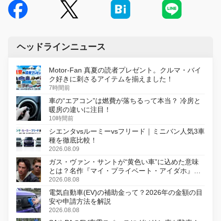
ヘッドラインニュース
Motor-Fan 真夏の読者プレゼント。クルマ・バイ
ク好きに刺さるアイテムを揃えました！
7時間前
車の“エアコン”は燃費が落ちるって本当？ 冷房と
暖房の違いに注目！
10時間前
シエンタvsルーミーvsフリード｜ミニバン人気3車
種を徹底比較！
2026.08.09
ガス・ヴァン・サントが“黄色い車”に込めた意味
とは？名作『マイ・プライベート・アイダホ』が
初のデジタルリマスター版で復活
2026.08.08
電気自動車(EV)の補助金って？2026年の金額の目
安や申請方法を解説
2026.08.08