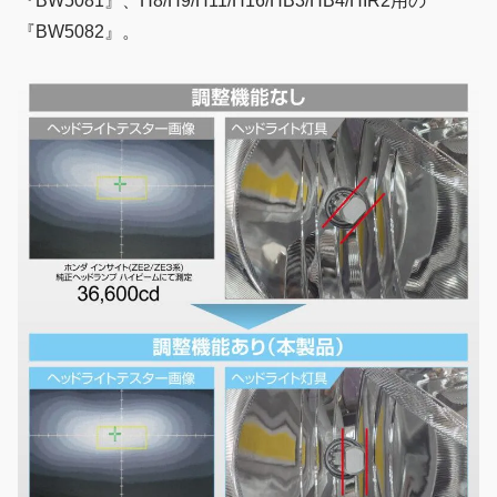
『BW5081』、H8/H9/H11/H16/HB3/HB4/HIR2用の
『BW5082』。