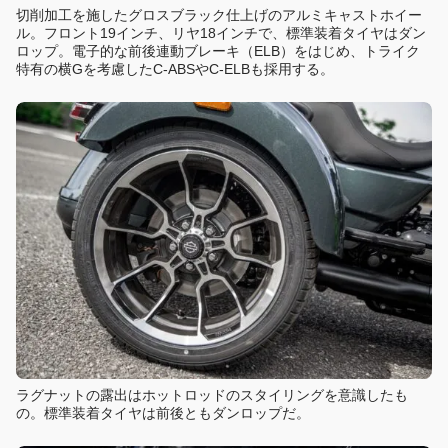
切削加工を施したグロスブラック仕上げのアルミキャストホイー
ル。フロント19インチ、リヤ18インチで、標準装着タイヤはダン
ロップ。電子的な前後連動ブレーキ（ELB）をはじめ、トライク
特有の横Gを考慮したC-ABSやC-ELBも採用する。
ラグナットの露出はホットロッドのスタイリングを意識したも
の。標準装着タイヤは前後ともダンロップだ。