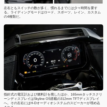
左右ともスイッチの数が多く、慣れるまでには少々時間を要す
る。ライディングモードはロード、スポーツ、レイン、カスタム
の4種類だ。
指針式の電圧計および燃料計を廃したほか、165mmタッチスクリ
ーンディスプレイはSkyline OS搭載の312mm TFTディスプレイ
へ。その左右にはH-Dオーディオシステムのスピーカーが埋め込