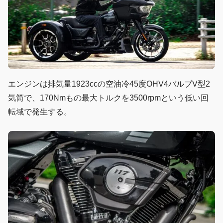
エンジンは排気量1923ccの空油冷45度OHV4バルブV型2
気筒で、170Nmもの最大トルクを3500rpmという低い回
転域で発生する。