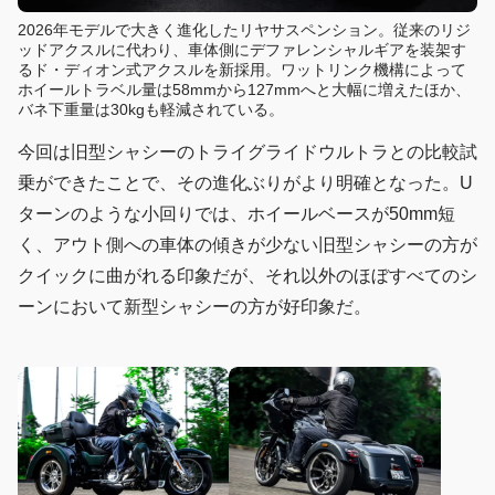
2026年モデルで大きく進化したリヤサスペンション。従来のリジ
ッドアクスルに代わり、車体側にデファレンシャルギアを装架す
るド・ディオン式アクスルを新採用。ワットリンク機構によって
ホイールトラベル量は58mmから127mmへと大幅に増えたほか、
バネ下重量は30kgも軽減されている。
今回は旧型シャシーのトライグライドウルトラとの比較試
乗ができたことで、その進化ぶりがより明確となった。U
ターンのような小回りでは、ホイールベースが50mm短
く、アウト側への車体の傾きが少ない旧型シャシーの方が
クイックに曲がれる印象だが、それ以外のほぼすべてのシ
ーンにおいて新型シャシーの方が好印象だ。