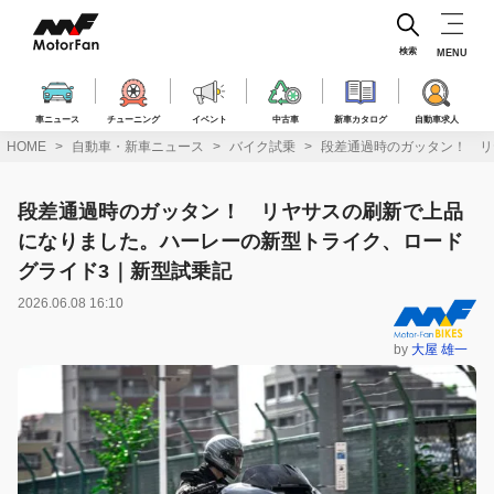
コ
ン
テ
検索
MENU
ン
ツ
へ
車ニュース
チューニング
イベント
中古車
新車カタログ
自動車求人
ス
HOME
自動車・新車ニュース
バイク試乗
段差通過時のガッタン！ リ
キ
ッ
プ
段差通過時のガッタン！ リヤサスの刷新で上品
になりました。ハーレーの新型トライク、ロード
グライド3｜新型試乗記
2026.06.08 16:10
by
大屋 雄一