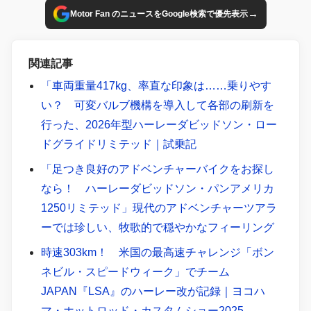
→
Motor Fan のニュースをGoogle検索で優先表示
関連記事
「車両重量417kg、率直な印象は……乗りやす
い？ 可変バルブ機構を導入して各部の刷新を
行った、2026年型ハーレーダビッドソン・ロー
ドグライドリミテッド｜試乗記
「足つき良好のアドベンチャーバイクをお探し
なら！ ハーレーダビッドソン・パンアメリカ
1250リミテッド」現代のアドベンチャーツアラ
ーでは珍しい、牧歌的で穏やかなフィーリング
時速303km！ 米国の最高速チャレンジ「ボン
ネビル・スピードウィーク」でチーム
JAPAN『LSA』のハーレー改が記録｜ヨコハ
マ・ホットロッド・カスタムショー2025