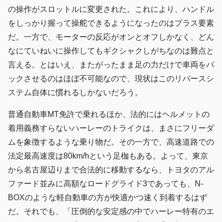
の操作がスロットルに変更された。これにより、ハンドル
をしっかり握って操舵できるようになったのはプラス要素
だ。一方で、モーターの反応がオンとオフしかなく、どん
なにていねいに操作してもギクシャクしがちなのは難点と
言える。とはいえ、またがったまま足の力だけで車両をバ
ックさせるのはほぼ不可能なので、現状はこのリバースシ
ステム自体に慣れるしかないだろう。
普通自動車MT免許で乗れるほか、法的にはヘルメットの
着用義務すらないハーレーのトライクは、まさにフリーダ
ムを象徴するような乗り物だ。その一方で、高速道路での
法定最高速度は80km/hという足枷もある。よって、東京
から名古屋辺りまで合法的に移動するなら、トヨタのアル
ファード並みに高額なロードグライド3であっても、N-
BOXのような軽自動車の方が快適かつ速く到着するはず
だ。それでも、「圧倒的な安定感の中でハーレー特有のエ