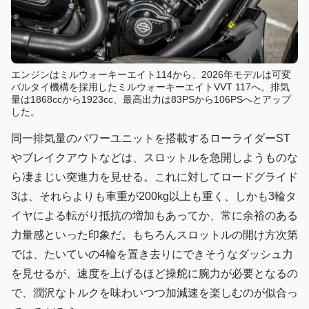
エンジンはミルウォーキーエイト114から、2026年モデルは可変
バルタイ機構を採用したミルウォーキーエイトVVT 117へ。排気
量は1868ccから1923cc、最高出力は83PSから106PSへとアップ
した。
同一排気量のパワーユニットを搭載するローライダーST
やブレイクアウトなどは、スロットルを急開しようものな
ら凄まじい突進力を見せる。これに対してロードグライド
3は、それらよりも車重が200kg以上も重く、しかも3輪タ
イヤによる転がり抵抗の増加もあってか、常に余裕のある
力量感といった印象だ。もちろんスロットルの開け方次第
では、たいていの4輪を置き去りにできそうなダッシュ力
を見せるが、速度を上げるほど操舵に腕力が必要となるの
で、潤沢なトルクを味わいつつ加減速を楽しむのが似合っ