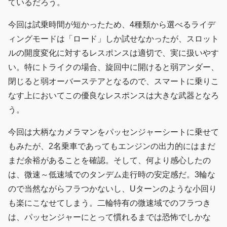
ているだろう。
今回は試乗時間が短かったため、4種類から選べるライデ
ィングモードは「ロード」しか試せなかったが、スロット
ルの開度変化に対するレスポンスは適切で、実に扱いやす
い。特にトライクの場合、旋回中に開けると弱アンダー、
閉じると弱オーバーステアとなるので、スマートに乗りこ
なす上においてこの優良なレスポンスは大きな武器となろ
う。
今回は大柄なカメラマンをパッセンジャーシートに乗せて
もみたが、2名乗車であってもエンジンの出力的にはまだ
まだ余裕があることを確認。そして、何より感心したの
は、微速～低速域でのタンデム走行時の安定感だ。3輪な
ので当然ながらフラつかないし、Uターンのような小回り
も楽にこなせてしまう。二輪特有の微速域でのフラつき
は、パッセンジャーにとって慣れるまでは恐怖でしかな