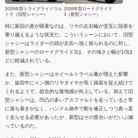
2025年型トライグライドウル
2026年型ロードグライド
トラ（旧型シャシー）
3（新型シャシー）
特に新旧の差が顕著なのは、リヤの左右輪が交互に段差を
乗り越えるような状況だ。こういうシーンにおいて、旧型
シャシーはライダーの頭が左右へ強く振られるのに対し、
新型シャシーのロードグライド3は、その強さと幅が1/3ほ
どに軽減されている。
また、新型シャシーはホイールトラベル量が増えた影響
か、旋回中にイン側のリヤタイヤが長く路面を捉え続けて
くれるようで、総合的な接地感が向上している。加えて旧
型シャシーは、凹凸の多いアスファルトを走っていると常
に落ち着きがなく、ハンドル操作で舵を修正しつつ真っ直
ぐ走らせる必要があったが、新型はその度合いがだいぶ減
っているのだ。