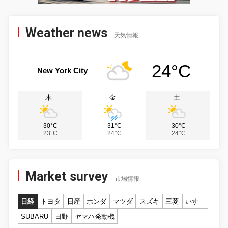
Weather news
天気情報
24°C
New York City
木
金
土
30°C
31°C
30°C
23°C
24°C
24°C
Market survey
市場情報
日経
トヨタ
日産
ホンダ
マツダ
スズキ
三菱
いすゞ
SUBARU
日野
ヤマハ発動機