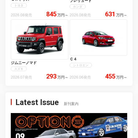
プレリュード
トヨタ
ホンダ
845
631
2026.08発売
万円
～
2026.08発売
万円
～
Ｃ４
ジムニーノマド
シトロエン
スズキ
293
455
2026.07発売
万円
～
2026.06発売
万円
～
Latest Issue
新刊案内