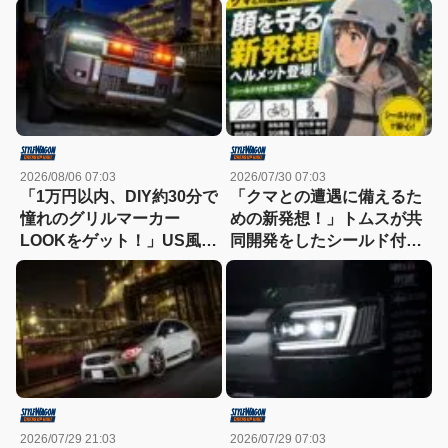
2026/08/06 07:03
2026/07/30 07:03
「1万円以内、DIY約30分で
「クマとの遭遇に備えるた
憧れのグリルマーカー
めの新発想！」トムスが共
LOOKをゲット！」US風の
同開発をしたシールド付き
顔を実現できるLEDキット
のヘルメットとは？
【ランクル250/300】
2026/07/29 21:03
2026/07/29 07:03