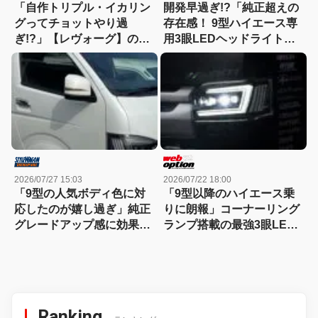
「自作トリプル・イカリン
開発早過ぎ!?「純正超えの
グってチョットやり過
存在感！ 9型ハイエース専
ぎ!?」【レヴォーグ】の
用3眼LEDヘッドライト」
LEDチューンは、やっぱり
現行新型200系を速攻カス
チョーお目立ち
タム！
2026/07/27 15:03
2026/07/22 18:00
「9型の人気ボディ色に対
「9型以降のハイエース乗
応したのが嬉し過ぎ」純正
りに朗報」コーナーリング
グレードアップ感に効果て
ランプ搭載の最強3眼LED
きめんのドアミラー！
ヘッドライト、ついに登
場！
Ranking