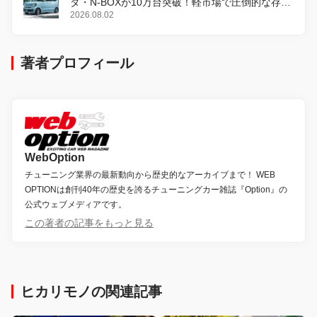
ダ・N-BOXが10万台突破！軽市場で圧倒的な存在
感
2026.08.02
著者プロフィール
WebOption
チューニング業界の最新動向から歴史的なアーカイブまで！ WEB
OPTIONは創刊40年の歴史を誇るチューニングカー雑誌『Option』の
公式ウェブメディアです。
この著者の記事をもっと見る
ヒカリモノの関連記事