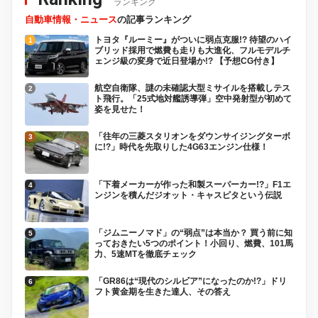
ランキング
自動車情報・ニュース
の記事ランキング
トヨタ『ルーミー』がついに弱点克服!? 待望のハイ
ブリッド採用で燃費も走りも大進化、フルモデルチ
ェンジ級の変身で近日登場か!? 【予想CG付き】
航空自衛隊、謎の未確認大型ミサイルを搭載しテス
ト飛行。「25式地対艦誘導弾」空中発射型が初めて
姿を見せた！
「往年の三菱スタリオンをダウンサイジングターボ
に!?」時代を先取りした4G63エンジン仕様！
「下着メーカーが作った和製スーパーカー!?」F1エ
ンジンを積んだジオット・キャスピタという伝説
「ジムニーノマド」の“弱点”は本当か？ 買う前に知
っておきたい5つのポイント！小回り、燃費、101馬
力、5速MTを徹底チェック
「GR86は“現代のシルビア”になったのか!?」ドリ
フト黄金期を生きた達人、その答え