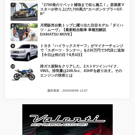
「2700発のリベット補強まで自ら施工！」居酒屋マ
スターが作り上げた700馬力“カーボンケブラーGT-
R”
月間販売台数トップに躍り出た注目モデル「ダイハ
ツ・ムーヴ」【最新軽自動車 車種別解説
DAIHATSU MOVE】
トヨタ「ハイラックスサーフ」がマイナーチェンジ
で「スポーツ・ランナー」を230万円で3代目に追加
【今日は何の日？8月4日】
排ガス規制をクリアした、2ストVツインバイク、
VINS。排気量は249.5cc、83HPを絞り出す。その
エンジンの技術とは
最終更新：2026/08/06 13:07