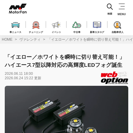
コ
ン
テ
検索
MENU
ン
ツ
へ
車ニュース
チューニング
イベント
中古車
新車カタログ
自動車求人
ス
HOME
ヴァレンティ
「イエロー／ホワイトを瞬時に切り替え可能！」ハイ
キ
ッ
プ
「イエロー／ホワイトを瞬時に切り替え可能！」
ハイエース7型以降対応の高輝度LEDフォグ誕生
2026.06.11 18:00
2026.06.24 15:22 更新