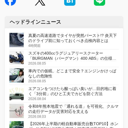
ヘッドラインニュース
真夏の高速道路でタイヤが突然バースト!? 炎天下
のドライブ前に知っておくべき点検内容とは
4時間前
スズキの400ccラグジュアリースクーター
「BURGMAN（バーグマン）400 ABS」の仕様を
変更し、8月18日に発売
2026.08.05
車内での仮眠、どこまで安全？エンジンかけっぱ
なしの危険性
2026.08.05
エアコンをつけたら酸っぱい臭いが…目的地に着
く「3分前」のひと工夫でカビを防ぐ方法
2026.08.04
令和8年熊本地震で「通れる道」を可視化、クルマ
の走行データが災害対応を支える
2026.08.03
【2026年上半期の軽自動車販売台数TOP10】ホン