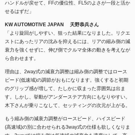
ハンドルが戻せて、FFの優位性、FL5のよさが一段と活か
せるはずだ」
KW AUTOMOTIVE JAPAN 天野恭兵さん
「より旋回がしやすい、狙った結果になりました。リクエ
ストにあったリアの沈みを抑えるには、リアの縮み側の減
衰力を強くせずに、伸び側でクルマ全体の動きを考えなが
ら合わせます。
理由は、2way式の減衰力調整は縮み側の調整ではロース
ピード(低速域)の調節がおもになります。強くすると初期
のグリップ感が増して、たしかに収まった雰囲気は出ま
す。しかし、挙動がアンダーステア方向にもなりやすい。
木下さんが乗りこなして、セッティングの次元が上がる。
もう縮み側の減衰力調整がロースピード、ハイスピード
(高速域)の別に合わせられる3way式の仕様も欲しくなりま