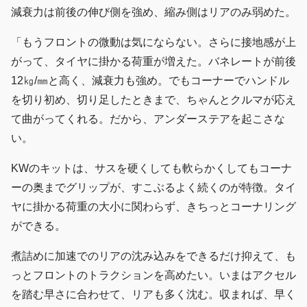
減衰力は前後の伸び側を強め、縮み側はリアのみ弱めた。
「もうフロントの微動は気にならない。さらに接地感が上
がって、タイヤに掛かる荷重が増えた。バネレートが前後
12㎏/㎜と高く、減衰力も強め。でもコーナーでハンドル
を切り初め、切り足したときまで、ちゃんとクルマが応え
て曲がってくれる。だから、アンダーステアを起こさな
い。
KWのキットは、サスを硬くしても軟らかくしてもコーナ
ーの奥までグリップが、すこぶるよく続くのが特徴。タイ
ヤに掛かる荷重の大小に関わらず、きちっとコーナリング
ができる。
煮詰めに加速でのリアの沈み込みをできるだけ抑えて、も
っとフロントのトラクションを高めたい。いまはアクセル
を踏む早さに合わせて、リアも多く沈む。収まれば、早く