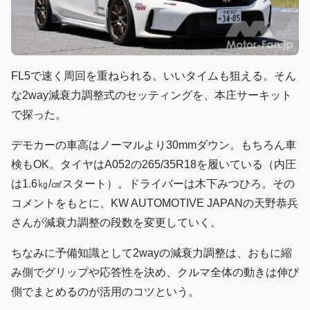
FL5で速く周回を重ねられる。いいタイムも狙える。そん
な2way減衰力調整式のセッティングを、本庄サーキット
で探った。
デモカーの車高はノーマルより30mmダウン。もちろん車
検もOK。タイヤはA052の265/35R18を履いている（内圧
は1.6㎏/㎠スタート）。ドライバーは木下みつひろ。その
コメントをもとに、KW AUTOMOTIVE JAPANの天野恭兵
さんが減衰力調整の段数を変更していく。
ちなみに予備知識として2wayの減衰力調整は、おもに縮
み側でグリップや応答性を決め、クルマ全体の動きは伸び
側でまとめるのが活用のコツという。