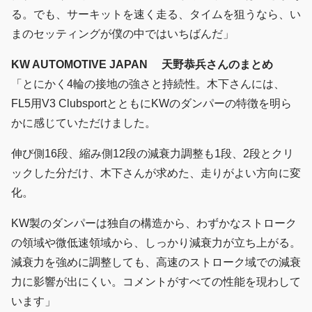
る。でも、サーキットを速く走る、タイムを狙うなら、い
まのセッティングが僕の中ではいちばんだ」
KW AUTOMOTIVE JAPAN 天野恭兵さんのまとめ
「とにかく4輪の接地の強さと持続性。木下さんには、
FL5用V3 ClubsportとともにKWのダンパーの特徴を明ら
かに感じていただけました。
伸び側16段、縮み側12段の減衰力調整も1段、2段とクリ
ックした分だけ、木下さんが求めた、走りがよい方向に変
化。
KW製のダンパーは独自の構造から、わずかなストローク
の領域や微低速領域から、しっかり減衰力が立ち上がる。
減衰力を強めに調整しても、高速のストローク域での減衰
力に影響が出にくい。コメントがすべての性能を現わして
います」