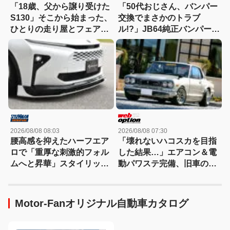
「18歳、父から譲り受けた
「50代おじさん、バンパー
S130」そこから始まった、
交換でまさかのトラブ
ひとりの走り屋とフェアレ
ル!?」JB64純正バンパー流
ディZの物語
用に挑戦したら、センサー
エラーも体験（涙）
2026/08/08 08:03
2026/08/08 07:30
腰高感を抑えたハーフエア
「壊れないハコスカを目指
ロで「重厚な刺激的フォル
した結果…」エアコン＆電
ムへと昇華」スタイリッシ
動パワステ完備、旧車の常
ュなエステートを構築
識を覆すGT-R仕様のすべて
Motor-Fanオリジナル自動車カタログ