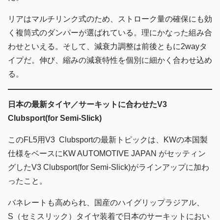
リアはマルチリンク式のため、ストローク量の確保にも効
く複筒式のダンパーが選ばれている。理にかなった組み合
わせといえる。そして、減衰力調整は前後ともに2wayタ
イプだ。伸び、縮みの減衰特性を個別に細かく合わせ込め
る。
日本の最新タイヤ／サーキットに合わせたV3
Clubsport(for Semi-Slick)
このFL5用V3 Clubsportの最新トピックは、KWの本国製
仕様をベースにKW AUTOMOTIVE JAPAN がセッティン
グしたV3 Clubsport(for Semi-Slick)がラインアップに加わ
ったこと。
バネレートも高められ、国産のハイグリップラジアル、
S（セミスリック）タイヤ装着で日本のサーキットにおい