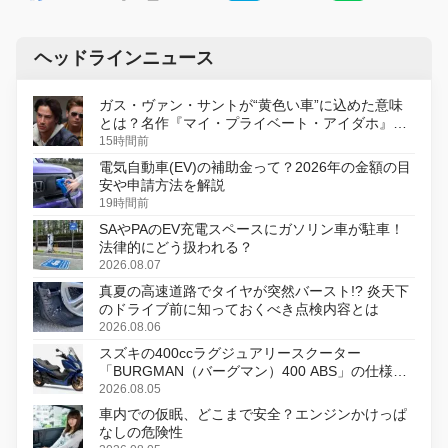
ヘッドラインニュース
ガス・ヴァン・サントが“黄色い車”に込めた意味
とは？名作『マイ・プライベート・アイダホ』が
初のデジタルリマスター版で復活
15時間前
電気自動車(EV)の補助金って？2026年の金額の目
安や申請方法を解説
19時間前
SAやPAのEV充電スペースにガソリン車が駐車！
法律的にどう扱われる？
2026.08.07
真夏の高速道路でタイヤが突然バースト!? 炎天下
のドライブ前に知っておくべき点検内容とは
2026.08.06
スズキの400ccラグジュアリースクーター
「BURGMAN（バーグマン）400 ABS」の仕様を
変更し、8月18日に発売
2026.08.05
車内での仮眠、どこまで安全？エンジンかけっぱ
なしの危険性