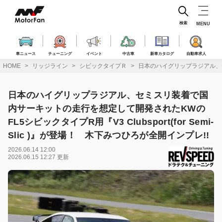
コ
ン
テ
検索
MENU
ン
ツ
へ
車ニュース
チューニング
イベント
中古車
新車カタログ
自動車求人
ス
HOME
リッジライン
シビックタイプＲ
日本のハイグリップラジアル、セミス
キ
ッ
プ
日本のハイグリップラジアル、セミスリ装着で国
内サーキットの走行を想定して開発されたKWの
FL5シビックタイプR用『V3 Clubsport(for Semi-
Slic )』が登場！ 木下みつひろが全開インプレ!!
2026.06.14 12:00
2026.06.15 12:27 更新