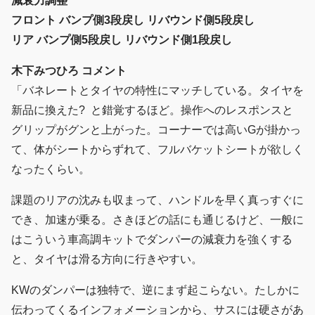
減衰力調整
フロント バンプ側3段戻し リバウンド側5段戻し
リア バンプ側5段戻し リバウンド側1段戻し
木下みつひろ コメント
「バネレートとタイヤの特性にマッチしている。タイヤを
新品に換えた? と錯覚するほど。操作へのレスポンスと
グリップがグンと上がった。コーナーでは高いGが掛かっ
て、体がシートからずれて、フルバケットシートが欲しく
なったくらい。
課題のリアの沈みも収まって、ハンドルを早く真っすぐに
でき、加速が乗る。さきほどの話にも通じるけど、一般に
はこういう車高調キットでダンパーの減衰力を強くする
と、タイヤは滑る方向に行きやすい。
KWのダンパーは独特で、逆にまず起こらない。たしかに
伝わってくるインフォメーションから、サスには硬さがあ