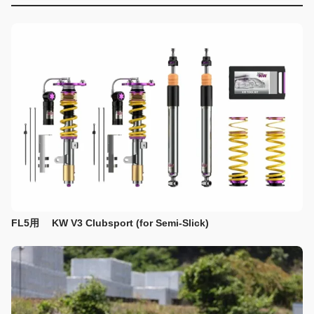
FL5用 KW V3 Clubsport (for Semi-Slick)