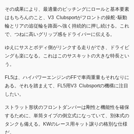
その成果により、最適量のピッチングにロールと基本要素
はもちろんのこと、V3 Clubsportがフロントの操舵･駆動
輪とリアの追従輪を路面へ強く持続的に押し続ける。これ
で、つねに高いグリップ感をドライバーに伝える。
ゆえにサスとボディ側がリンクする走りができ、ドライビ
ングも楽になる。これはこのサスキットの大きな特長とい
う。
FL5は、ハイパワーエンジンのFFで車両重量もそれなりに
ある。それを踏まえて、FL5用V3 Clubsportの機構に注目
したい。
ストラット形状のフロントダンパーは剛性と機能性を確保
するために、単筒タイプの倒立式になっていて、別体式の
タンクも備える。KWのレース用キット譲りの格別な仕様
だ。