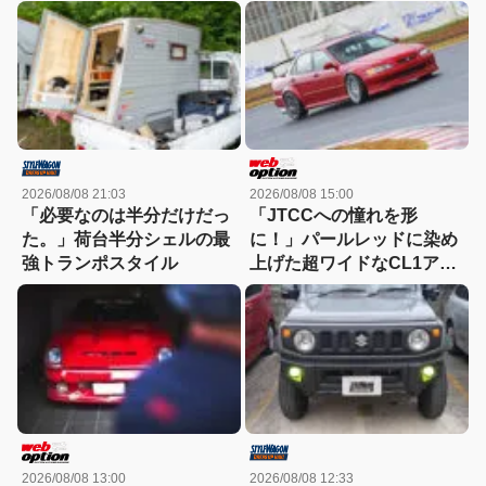
2026/08/08 21:03
2026/08/08 15:00
「必要なのは半分だけだっ
「JTCCへの憧れを形
た。」荷台半分シェルの最
に！」パールレッドに染め
強トランポスタイル
上げた超ワイドなCL1アコ
ードユーロRの美学
2026/08/08 13:00
2026/08/08 12:33