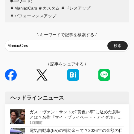
キーワード:
ManiaxCars
カスタム
ドレスアップ
パフォーマンスアップ
\
キーワードで記事を検索する
/
検索
\
記事をシェアする
/
ヘッドラインニュース
ガス・ヴァン・サントが“黄色い車”に込めた意味
とは？名作『マイ・プライベート・アイダホ』が
初のデジタルリマスター版で復活
1時間前
電気自動車(EV)の補助金って？2026年の金額の目