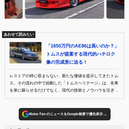
あわせて読みたい
「1650万円のAE86は高いのか？」
トムスが提案する現代的ハチロク
像の完成形に迫る！
レストアの枠に収まらない、新たな価値を提示してきたトム
ス。その流れの中で始動した「トムスヘリテージ」は、名車
を単に蘇らせるだけでなく、現代の技術とノウハウを注ぎ込
むことで走りまで磨き上げるプロジェクトだ。2026年の東京
オートサロンに並んだAE86は、その第一弾モデル。新車以
上の完成度と現代基準のパフォーマンスを兼ね備えた一台に
→
Motor Fan のニュースをGoogle検索で優先表示
仕上げられている。