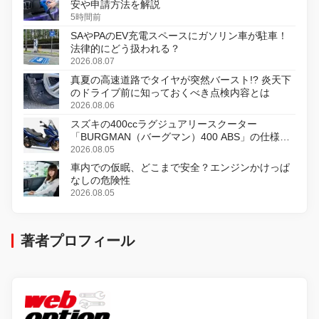
安や申請方法を解説
5時間前
SAやPAのEV充電スペースにガソリン車が駐車！
法律的にどう扱われる？
2026.08.07
真夏の高速道路でタイヤが突然バースト!? 炎天下
のドライブ前に知っておくべき点検内容とは
2026.08.06
スズキの400ccラグジュアリースクーター
「BURGMAN（バーグマン）400 ABS」の仕様を
変更し、8月18日に発売
2026.08.05
車内での仮眠、どこまで安全？エンジンかけっぱ
なしの危険性
2026.08.05
著者プロフィール