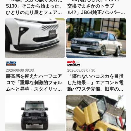
S130」そこから始まった、
交換でまさかのトラブ
ひとりの走り屋とフェアレ
ル!?」JB64純正バンパー流
ディZの物語
用に挑戦したら、センサー
エラーも体験（涙）
2026/08/08 08:03
2026/08/08 07:30
腰高感を抑えたハーフエア
「壊れないハコスカを目指
ロで「重厚な刺激的フォル
した結果…」エアコン＆電
ムへと昇華」スタイリッシ
動パワステ完備、旧車の常
ュなエステートを構築
識を覆すGT-R仕様のすべて