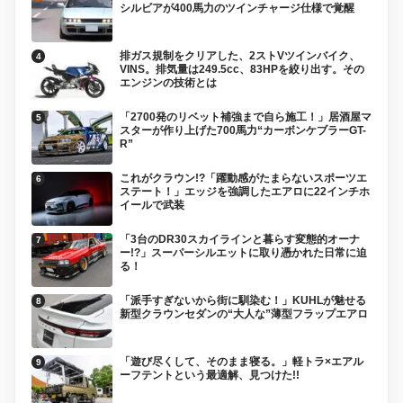
シルビアが400馬力のツインチャージ仕様で覚醒
排ガス規制をクリアした、2ストVツインバイク、
VINS。排気量は249.5cc、83HPを絞り出す。その
エンジンの技術とは
「2700発のリベット補強まで自ら施工！」居酒屋マ
スターが作り上げた700馬力“カーボンケブラーGT-
R”
これがクラウン!?「躍動感がたまらないスポーツエ
ステート！」エッジを強調したエアロに22インチホ
イールで武装
「3台のDR30スカイラインと暮らす変態的オーナ
ー!?」スーパーシルエットに取り憑かれた日常に迫
る！
「派手すぎないから街に馴染む！」KUHLが魅せる
新型クラウンセダンの“大人な”薄型フラップエアロ
「遊び尽くして、そのまま寝る。」軽トラ×エアル
ーフテントという最適解、見つけた!!