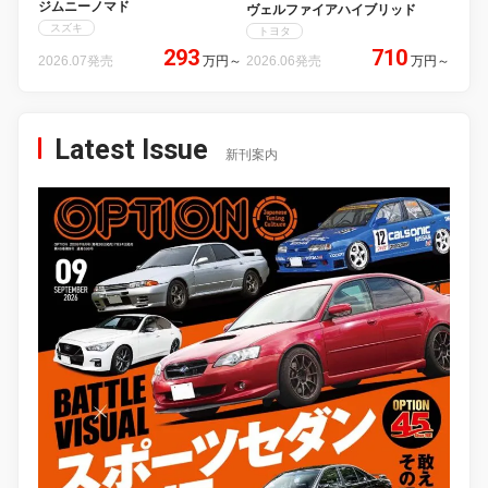
ジムニーノマド
ヴェルファイアハイブリッド
スズキ
トヨタ
293
710
2026.07発売
万円
～
2026.06発売
万円
～
Latest Issue
新刊案内