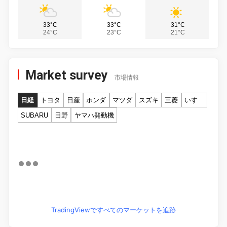
33°C
33°C
31°C
24°C
23°C
21°C
Market survey
市場情報
日経
トヨタ
日産
ホンダ
マツダ
スズキ
三菱
いすゞ
SUBARU
日野
ヤマハ発動機
TradingViewですべてのマーケットを追跡