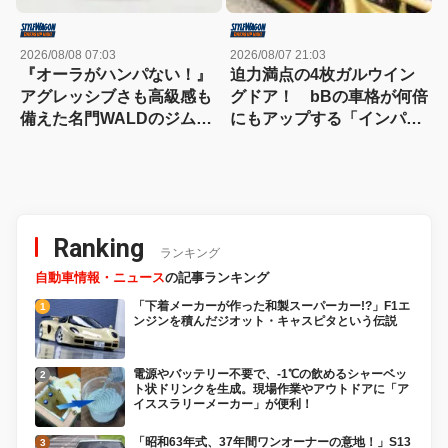
2026/08/08 07:03
2026/08/07 21:03
『オーラがハンパない！』
迫力満点の4枚ガルウイン
アグレッシブさも高級感も
グドア！ bBの車格が何倍
備えた名門WALDのジムニ
にもアップする「インパク
ーノマド用ボディキット
トVIP!!」規格外！
Ranking
ランキング
自動車情報・ニュース
の記事ランキング
「下着メーカーが作った和製スーパーカー!?」F1エ
ンジンを積んだジオット・キャスピタという伝説
電源やバッテリー不要で、-1℃の飲めるシャーベッ
ト状ドリンクを生成。現場作業やアウトドアに「ア
イススラリーメーカー」が便利！
「昭和63年式、37年間ワンオーナーの意地！」S13