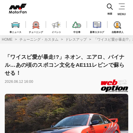
コ
ン
テ
検索
MENU
ン
ツ
へ
車ニュース
チューニング
イベント
中古車
新車カタログ
自動車求人
ス
HOME
チューニング・カスタム
ドレスアップ
「ワイスピ愛が暴走!?
キ
ッ
プ
「ワイスピ愛が暴走!?」ネオン、エアロ、バイナ
ル…あの頃のスポコン文化をAE111レビンで蘇ら
せる！
2026.06.12 16:00