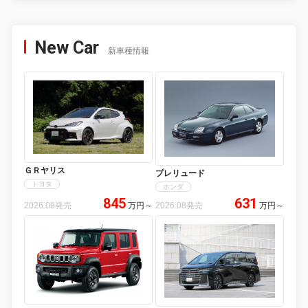
New Car
新車種情報
ＧＲヤリス
プレリュード
トヨタ
ホンダ
845
631
2026.08発売
万円
～
2026.08発売
万円
～