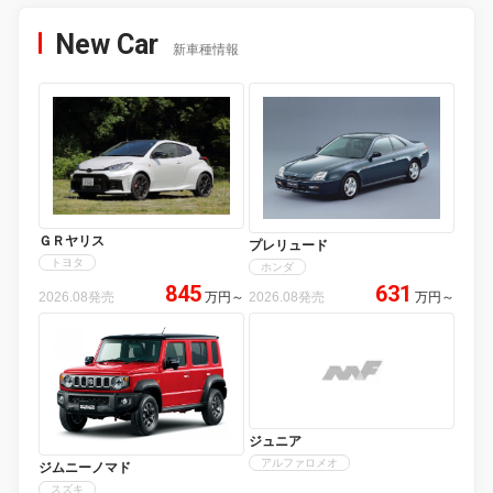
New Car
新車種情報
ＧＲヤリス
プレリュード
トヨタ
ホンダ
845
631
2026.08発売
万円
～
2026.08発売
万円
～
ジュニア
アルファロメオ
ジムニーノマド
スズキ