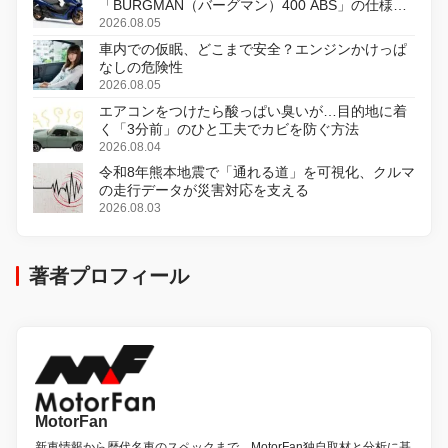
「BURGMAN（バーグマン）400 ABS」の仕様を
変更し、8月18日に発売
2026.08.05
車内での仮眠、どこまで安全？エンジンかけっぱ
なしの危険性
2026.08.05
エアコンをつけたら酸っぱい臭いが…目的地に着
く「3分前」のひと工夫でカビを防ぐ方法
2026.08.04
令和8年熊本地震で「通れる道」を可視化、クルマ
の走行データが災害対応を支える
2026.08.03
著者プロフィール
MotorFan
新車情報から歴代名車のスペックまで、MotorFan独自取材と分析に基