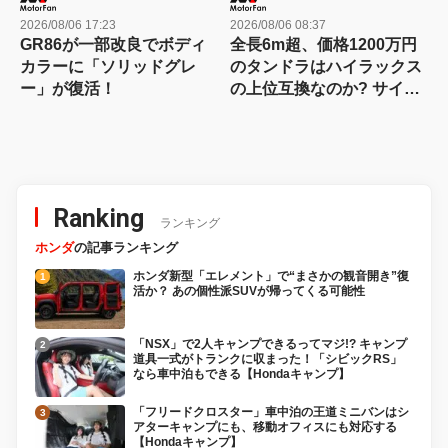
2026/08/06 17:23
2026/08/06 08:37
GR86が一部改良でボディ
全長6m超、価格1200万円
カラーに「ソリッドグレ
のタンドラはハイラックス
ー」が復活！
の上位互換なのか? サイ
ズ・装備・走り・価格を徹
底比較して分かった決定的
な違い 【新型ハイラックス
徹底比較】
Ranking
ランキング
ホンダ
の記事ランキング
ホンダ新型「エレメント」で“まさかの観音開き”復
活か？ あの個性派SUVが帰ってくる可能性
「NSX」で2人キャンプできるってマジ!? キャンプ
道具一式がトランクに収まった！「シビックRS」
なら車中泊もできる【Hondaキャンプ】
「フリードクロスター」車中泊の王道ミニバンはシ
アターキャンプにも、移動オフィスにも対応する
【Hondaキャンプ】