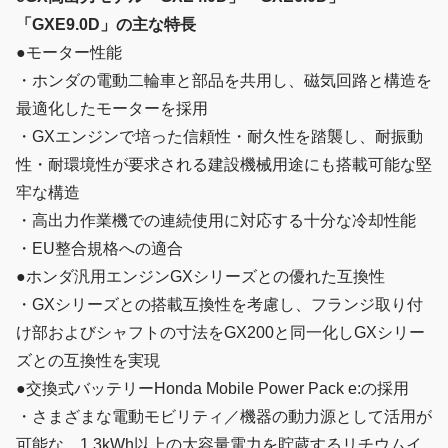
「GXE9.0D」の主な特長
●モーター性能
・ホンダの電動二輪車と部品を共用し、磁気回路と構造を
最適化したモーターを採用
・GXエンジンで培った信頼性・耐久性を踏襲し、耐振動
性・耐環境性が要求される建設機械用途にも搭載可能な堅
牢な構造
・高出力作業機での連続使用に対応する十分な冷却性能
・EU整合規格への適合
●ホンダ汎用エンジンGXシリーズとの優れた互換性
・GXシリーズとの搭載互換性を考慮し、フランジ取り付
け部およびシャフトの寸法をGX200と同一化しGXシリー
ズとの互換性を実現
●交換式バッテリーHonda Mobile Power Pack e:の採用
・さまざまな電動モビリティ／機器の動力源として活用が
可能な、1.3kWh以上の大容量電力を貯蔵するリチウムイ