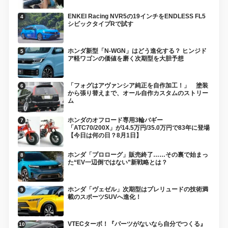
ENKEI Racing NVR5の19インチをENDLESS FL5
シビックタイプRで試す
ホンダ新型「N-WGN」はどう進化する？ ヒンジド
ア軽ワゴンの価値を磨く次期型を大胆予想
「フォグはアヴァンシア純正を自作加工！」 塗装
から張り替えまで、オール自作カスタムのストリー
ム
ホンダのオフロード専用3輪バギー
「ATC70/200X」が14.5万円/35.0万円で83年に登場
【今日は何の日？8月1日】
ホンダ「プロローグ」販売終了……その裏で始まっ
た“EV一辺倒ではない”新戦略とは？
ホンダ「ヴェゼル」次期型はプレリュードの技術満
載のスポーツSUVへ進化！
VTECターボ！『パーツがないなら自分でつくる』