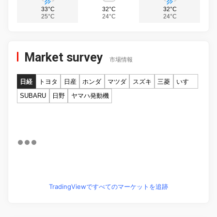
33°C
32°C
32°C
25°C
24°C
24°C
Market survey
市場情報
日経
トヨタ
日産
ホンダ
マツダ
スズキ
三菱
いすゞ
SUBARU
日野
ヤマハ発動機
TradingViewですべてのマーケットを追跡