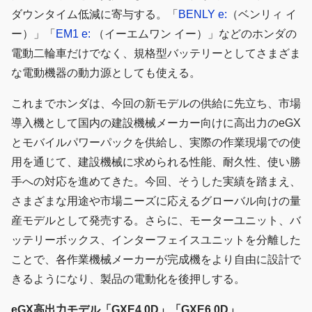
ダウンタイム低減に寄与する。「
BENLY e:
（ベンリィ イ
ー）」「
EM1 e:
（イーエムワン イー）」などのホンダの
電動二輪車だけでなく、規格型バッテリーとしてさまざま
な電動機器の動力源としても使える。
これまでホンダは、今回の新モデルの供給に先立ち、市場
導入機として国内の建設機械メーカー向けに高出力のeGX
とモバイルパワーパックを供給し、実際の作業現場での使
用を通じて、建設機械に求められる性能、耐久性、使い勝
手への対応を進めてきた。今回、そうした実績を踏まえ、
さまざまな用途や市場ニーズに応えるグローバル向けの量
産モデルとして発売する。さらに、モーターユニット、バ
ッテリーボックス、インターフェイスユニットを分離した
ことで、各作業機械メーカーが完成機をより自由に設計で
きるようになり、製品の電動化を後押しする。
eGX高出力モデル「GXE4.0D」「GXE6.0D」