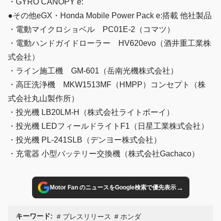
・GYRO CANOPY e:
●その他eGX・Honda Mobile Power Pack e:搭載 他社製品
・電動マイクロショベル PC01E-2（コマツ）
・電動ハンドガイドローラー HV620evo（酒井重工業株
式会社）
・ライン施工機 GM-601（岳南光機株式会社）
・高圧洗浄機 MKW1513MF（HMPP）コンセプト（株
式会社丸山製作所）
・投光機 LB20LM-H（株式会社ライトボーイ）
・投光機 LEDフィールドライトF1（日星工業株式会社）
・投光機 PL-241SLB（デンヨー株式会社）
・充電器 小型バッテリー交換機（株式会社Gachaco）
→
Motor Fan のニュースをGoogle検索で優先表示
キーワード:
プレスリリース
ホンダ