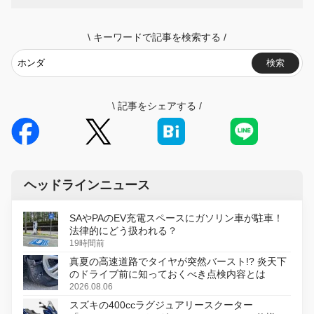
\
キーワードで記事を検索する
/
検索
\
記事をシェアする
/
ヘッドラインニュース
SAやPAのEV充電スペースにガソリン車が駐車！
法律的にどう扱われる？
19時間前
真夏の高速道路でタイヤが突然バースト!? 炎天下
のドライブ前に知っておくべき点検内容とは
2026.08.06
スズキの400ccラグジュアリースクーター