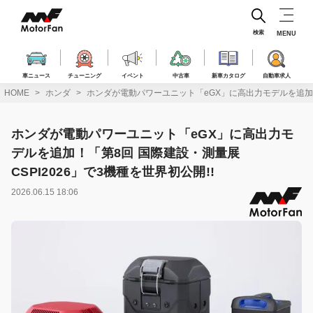
コ
ン
テ
検索
MENU
ン
ツ
へ
車ニュース
チューニング
イベント
中古車
新車カタログ
自動車求人
ス
HOME
ホンダ
ホンダが電動パワーユニット「eGX」に高出力モデルを追加！「
キ
ッ
プ
ホンダが電動パワーユニット「eGX」に高出力モ
デルを追加！「第8回 国際建設・測量展
CSPI2026」で3機種を世界初公開!!
2026.06.15 18:06