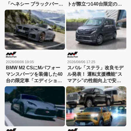
「ヘネシー ブラックバー
トが際立つ140台限定の
ド」がデビュー【動画】
「スポルト スペチアーレ」
が登場！
2026/08/06 19:05
2026/08/06 17:25
BMW M2 CSにMパフォー
スバル「ステラ」改良モデ
マンスパーツを装備した40
ル発表！ 運転支援機能“ス
台の限定車「エディショ
マアシ”の性能向上で安心
ン・エッジ」が登場！
感さらにアップ