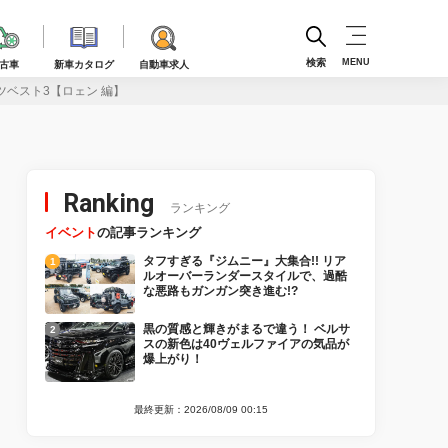
検索
MENU
古車
新車カタログ
自動車求人
ツベスト3【ロェン 編】
Ranking
ランキング
イベント
の記事ランキング
タフすぎる『ジムニー』大集合!! リア
ルオーバーランダースタイルで、過酷
な悪路もガンガン突き進む!?
黒の質感と輝きがまるで違う！ ベルサ
スの新色は40ヴェルファイアの気品が
爆上がり！
最終更新：2026/08/09 00:15