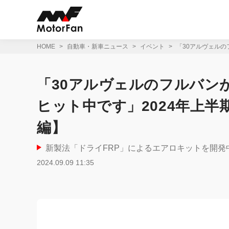
コ
ン
テ
ン
ツ
HOME
自動車・新車ニュース
イベント
「30アルヴェルの
へ
ス
キ
「30アルヴェルのフルバン
ッ
プ
ヒット中です」2024年上
編】
新製法「ドライFRP」によるエアロキットを開発中！【Tok
2024.09.09 11:35