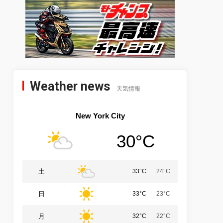
Weather news
天気情報
New York City
30°C
土
33°C
24°C
日
33°C
23°C
月
32°C
22°C