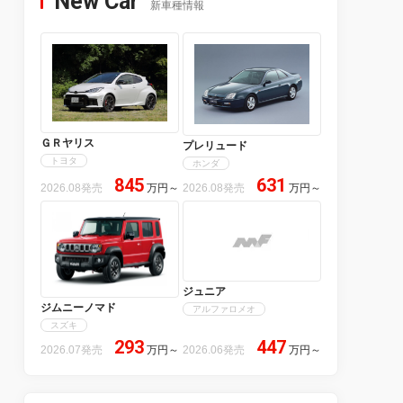
New Car
新車種情報
ＧＲヤリス
プレリュード
トヨタ
ホンダ
845
631
2026.08発売
万円
～
2026.08発売
万円
～
ジュニア
ジムニーノマド
アルファロメオ
スズキ
293
447
2026.07発売
万円
～
2026.06発売
万円
～