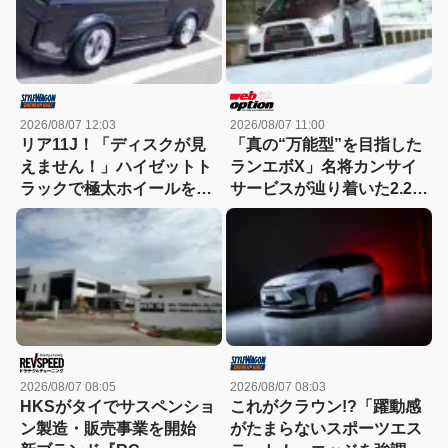
2026/08/07 12:03
2026/08/07 11:00
リア11J！「ディスクが見
「真の“万能型”を目指した
えません！」ハイゼットト
ランエボX」名将カンサイ
ラックで極太ホイールを履
サービスが辿り着いた2.2L
きこなす！
仕様を紐解く
2026/08/07 08:05
2026/08/07 08:03
HKSがタイでサスペンショ
これがクラウン!?「躍動感
ン製造・販売事業を開始
がたまらないスポーツエス