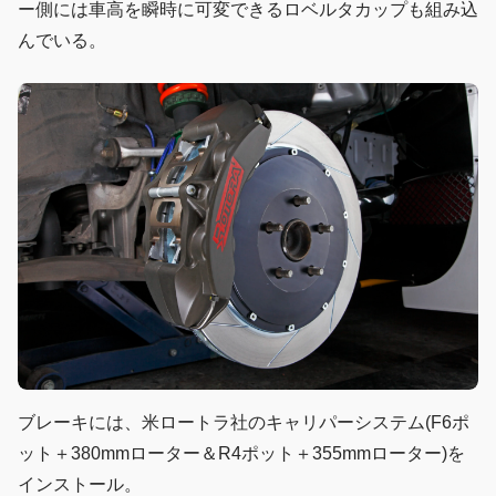
ー側には車高を瞬時に可変できるロベルタカップも組み込
んでいる。
ブレーキには、米ロートラ社のキャリパーシステム(F6ポ
ット＋380mmローター＆R4ポット＋355mmローター)を
インストール。