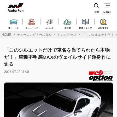
コ
ン
テ
検索
MENU
ン
ツ
へ
車ニュース
チューニング
イベント
中古車
新車カタログ
自動車求人
ス
HOME
チューニング・カスタム
ドレスアップ
「このシルエットだけで
キ
ッ
プ
「このシルエットだけで車名を当てられたら本物
だ！」車種不明感MAXのヴェイルサイド渾身作に
迫る
2026.07.02 11:00