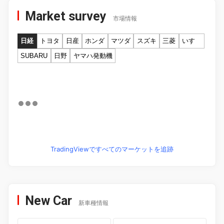
Market survey
市場情報
日経
トヨタ
日産
ホンダ
マツダ
スズキ
三菱
いすゞ
SUBARU
日野
ヤマハ発動機
TradingViewですべてのマーケットを追跡
New Car
新車種情報