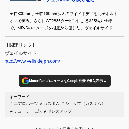
全長300mm、全幅160mm拡大のワイドボディを完全ボルト
オンで実現。さらにGT2835タービンによる325馬力仕様
で、MR-Sのイメージを根底から覆した。ヴェイルサイドが
放ったフォーチュン第一弾の実力を振り返る。
【関連リンク】
ヴェイルサイド
http://www.veilsidejpn.com/
→
Motor Fan のニュースをGoogle検索で優先表示
キーワード:
エアロパーツ
カスタム
ショップ（カスタム）
チューナー伝説
ドレスアップ
\
キーワードで記事を検索する
/