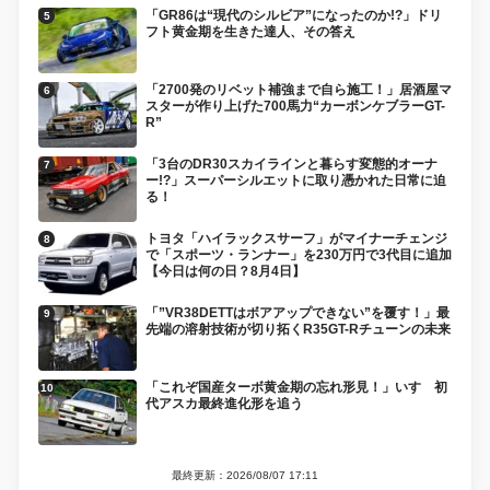
「GR86は“現代のシルビア”になったのか!?」ドリ
フト黄金期を生きた達人、その答え
「2700発のリベット補強まで自ら施工！」居酒屋マ
スターが作り上げた700馬力“カーボンケブラーGT-
R”
「3台のDR30スカイラインと暮らす変態的オーナ
ー!?」スーパーシルエットに取り憑かれた日常に迫
る！
トヨタ「ハイラックスサーフ」がマイナーチェンジ
で「スポーツ・ランナー」を230万円で3代目に追加
【今日は何の日？8月4日】
「”VR38DETTはボアアップできない”を覆す！」最
先端の溶射技術が切り拓くR35GT-Rチューンの未来
「これぞ国産ターボ黄金期の忘れ形見！」いすゞ初
代アスカ最終進化形を追う
最終更新：2026/08/07 17:11