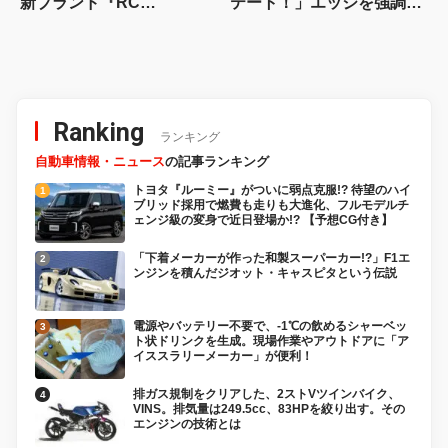
新ブランド『RC
テート！」エッジを強調し
Generation』も発売予定
たエアロに22インチホイー
ルで武装
Ranking
ランキング
自動車情報・ニュース
の記事ランキング
トヨタ『ルーミー』がついに弱点克服!? 待望のハイ
ブリッド採用で燃費も走りも大進化、フルモデルチ
ェンジ級の変身で近日登場か!? 【予想CG付き】
「下着メーカーが作った和製スーパーカー!?」F1エ
ンジンを積んだジオット・キャスピタという伝説
電源やバッテリー不要で、-1℃の飲めるシャーベッ
ト状ドリンクを生成。現場作業やアウトドアに「ア
イススラリーメーカー」が便利！
排ガス規制をクリアした、2ストVツインバイク、
VINS。排気量は249.5cc、83HPを絞り出す。その
エンジンの技術とは