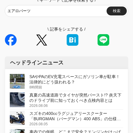
検索
\
記事をシェアする
/
ヘッドラインニュース
SAやPAのEV充電スペースにガソリン車が駐車！
法律的にどう扱われる？
8時間前
真夏の高速道路でタイヤが突然バースト!? 炎天下
のドライブ前に知っておくべき点検内容とは
2026.08.06
スズキの400ccラグジュアリースクーター
「BURGMAN（バーグマン）400 ABS」の仕様を
変更し、8月18日に発売
2026.08.05
車内での仮眠、どこまで安全？エンジンかけっぱ