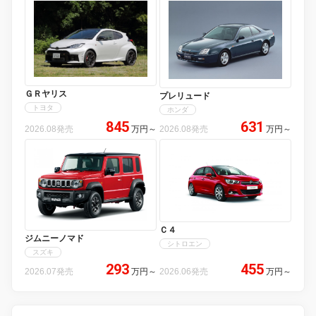
ＧＲヤリス
プレリュード
トヨタ
ホンダ
845
631
2026.08発売
万円
～
2026.08発売
万円
～
Ｃ４
ジムニーノマド
シトロエン
スズキ
293
455
2026.07発売
万円
～
2026.06発売
万円
～