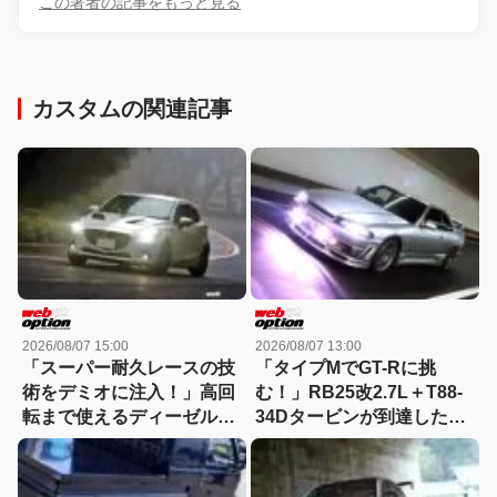
この著者の記事をもっと見る
カスタムの関連記事
2026/08/07 15:00
2026/08/07 13:00
「スーパー耐久レースの技
「タイプMでGT-Rに挑
術をデミオに注入！」高回
む！」RB25改2.7L＋T88-
転まで使えるディーゼルタ
34Dタービンが到達した
ーボ仕様が熱い!!
300km/hの領域