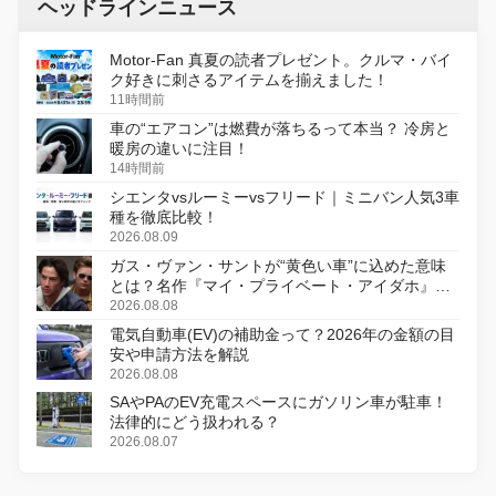
ヘッドラインニュース
Motor-Fan 真夏の読者プレゼント。クルマ・バイ
ク好きに刺さるアイテムを揃えました！
11時間前
車の“エアコン”は燃費が落ちるって本当？ 冷房と
暖房の違いに注目！
14時間前
シエンタvsルーミーvsフリード｜ミニバン人気3車
種を徹底比較！
2026.08.09
ガス・ヴァン・サントが“黄色い車”に込めた意味
とは？名作『マイ・プライベート・アイダホ』が
初のデジタルリマスター版で復活
2026.08.08
電気自動車(EV)の補助金って？2026年の金額の目
安や申請方法を解説
2026.08.08
SAやPAのEV充電スペースにガソリン車が駐車！
法律的にどう扱われる？
2026.08.07