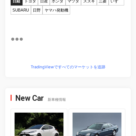
日経
トヨタ
日産
ホンダ
マツダ
スズキ
三菱
いすゞ
SUBARU
日野
ヤマハ発動機
TradingViewですべてのマーケットを追跡
New Car
新車種情報