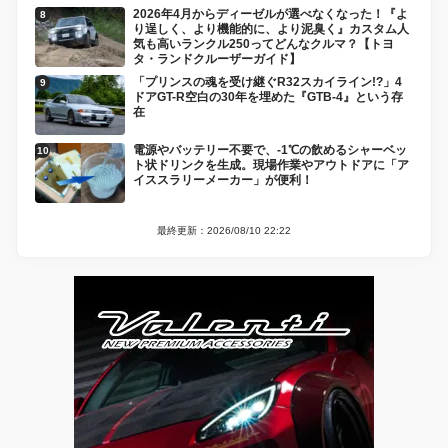
2026年4月からディーゼルが選べなくなった！『よ
り逞しく、より機能的に、より泥臭く』カスタム人
気も高いランクル250ってどんなクルマ？【トヨ
タ・ランドクルーザーガイド】
「プリンスの魂を受け継ぐR32スカイライン!?」4
ドアGT-R空白の30年を埋めた『GTB-4』という存
在
電源やバッテリー不要で、-1℃の飲めるシャーベッ
ト状ドリンクを生成。現場作業やアウトドアに「ア
イススラリーメーカー」が便利！
最終更新：2026/08/10 22:22