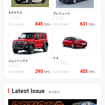
ＧＲヤリス
プレリュード
トヨタ
ホンダ
845
631
2026.08発売
万円
～
2026.08発売
万円
～
Ｃ４
ジムニーノマド
シトロエン
スズキ
293
455
2026.07発売
万円
～
2026.06発売
万円
～
Latest Issue
新刊案内