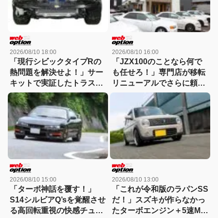
2026/08/10 18:00
2026/08/10 16:00
「現行シビックタイプRの
「JZX100のことなら何で
熱問題を解決せよ！」サー
も任せろ！」専門店が移転
キットで実証したトラスト
リニューアルでさらに頼れ
高性能オイルクーラーの実
る存在へ
力
2026/08/10 15:00
2026/08/10 13:00
「ターボ神話を覆す！」
「これが令和版のラパンSS
S14シルビアQ’sを覚醒させ
だ！」スズキが作らなかっ
る高回転重視の快感チュー
たターボエンジン＋5速MT