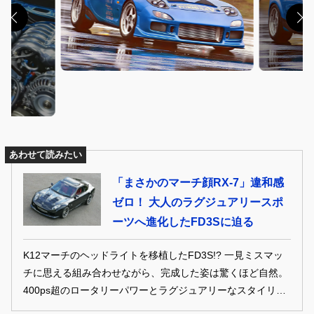
あわせて読みたい
「まさかのマーチ顔RX-7」違和感
ゼロ！ 大人のラグジュアリースポ
ーツへ進化したFD3Sに迫る
K12マーチのヘッドライトを移植したFD3S!? 一見ミスマッ
チに思える組み合わせながら、完成した姿は驚くほど自然。
400ps超のロータリーパワーとラグジュアリーなスタイリン
グを融合した異色チューンドに迫る。