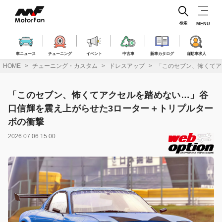
コ
ン
テ
検索
MENU
ン
ツ
へ
車ニュース
チューニング
イベント
中古車
新車カタログ
自動車求人
ス
HOME
チューニング・カスタム
ドレスアップ
「このセブン、怖くてア
キ
ッ
プ
「このセブン、怖くてアクセルを踏めない…」谷
口信輝を震え上がらせた3ローター＋トリプルター
ボの衝撃
2026.07.06 15:00