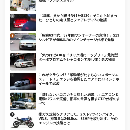
最強トランポスタイル
「18歳、父から譲り受けたS130」そこから始まっ
た、ひとりの走り屋とフェアレディZの物語
「昭和63年式、37年間ワンオーナーの意地！」S13
シルビアが400馬力のツインチャージ仕様で覚醒
「気づけば430セドリック沼にドップリ！」最終型
ターボブロアムをシャコタンで愛し抜く男の物語
これがクラウン!?「躍動感がたまらないスポーツエ
ステート！」エッジを強調したエアロに22インチホ
イールで武装
「壊れないハコスカを目指した結果…」エアコン＆
電動パワステ完備、旧車の常識を覆すGT-R仕様のす
べて
排ガス規制をクリアした、2ストVツインバイク、
VINS。排気量は249.5cc、83HPを絞り出す。その
エンジンの技術とは