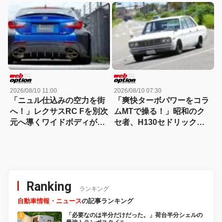
ニングに迫る
仕様が魅力的すぎる
2026/08/10 11:00
2026/08/10 07:30
「ニュル仕込みの空力を街
「爽快ターボパワーをコラ
へ！」レクサスRC Fを別次
ムMTで操る！」昭和のク
元へ導くワイドボディがカ
セ者、H130セドリックが
ッコ良すぎる!!
衝撃進化!!
Ranking
ランキング
自動車情報・ニュース
の記事ランキング
「必要なのは半分だけだった。」荷台半分シェルの