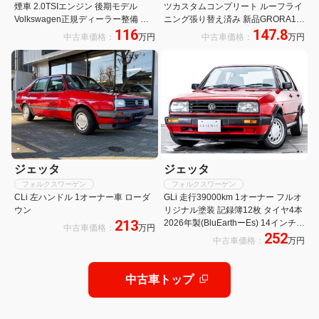
煙車 2.0TSIエンジン 後期モデル
ツカスタムコンプリート ルーフライ
Volkswagen正規ディーラー整備 本
ニング張り替え済み 新品GRORA19
116
147.8
革シート シートヒーター キセノンヘ
インチ 新品フルタップ車高調 新品タ
中古車価格：
万円
中古車価格：
万円
ッドランプ 純正17インチホイール
イヤ 純正HDDナビ ETC
フルノーマル車 純正ナビ ETC
ジェッタ
ジェッタ
フォルクスワーゲン
フォルクスワーゲン
CLi 左ハンドル 1オーナー車 ローダ
GLi 走行39000km 1オーナー フルオ
ウン
リジナル塗装 記録簿12枚 タイヤ4本
213
2026年製(BluEarthーEs) 14インチ純
中古車価格：
万円
252
正ホイール エアコン
中古車価格：
万円
中古車トップ