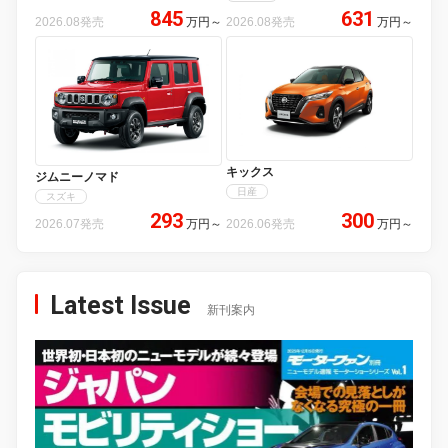
845
631
2026.08発売
万円
～
2026.08発売
万円
～
キックス
ジムニーノマド
日産
スズキ
293
300
2026.07発売
万円
～
2026.06発売
万円
～
Latest Issue
新刊案内