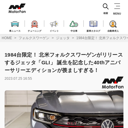
コ
ン
テ
検索
MENU
ン
ツ
へ
車ニュース
チューニング
イベント
中古車
新車カタログ
自動車求人
ス
HOME
フォルクスワーゲン
ジェッタ
1984台限定！ 北米フォルクス
キ
ッ
プ
1984台限定！ 北米フォルクスワーゲンがリリース
するジェッタ「GLI」 誕生を記念した40thアニバ
ーサリーエディションが羨ましすぎる！
2023.07.25 16:55