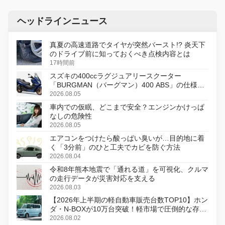
ヘッドラインニュース
真夏の高速道路でタイヤが突然バースト!? 炎天下
のドライブ前に知っておくべき点検内容とは
17時間前
スズキの400ccラグジュアリースクーター
「BURGMAN（バーグマン）400 ABS」の仕様を
変更し、8月18日に発売
2026.08.05
車内での仮眠、どこまで安全？エンジンかけっぱ
なしの危険性
2026.08.05
エアコンをつけたら酸っぱい臭いが…目的地に着
く「3分前」のひと工夫でカビを防ぐ方法
2026.08.04
令和8年熊本地震で「通れる道」を可視化、クルマ
の走行データが災害対応を支える
2026.08.03
【2026年上半期の軽自動車販売台数TOP10】ホン
ダ・N-BOXが10万台突破！軽市場で圧倒的な存在
感
2026.08.02