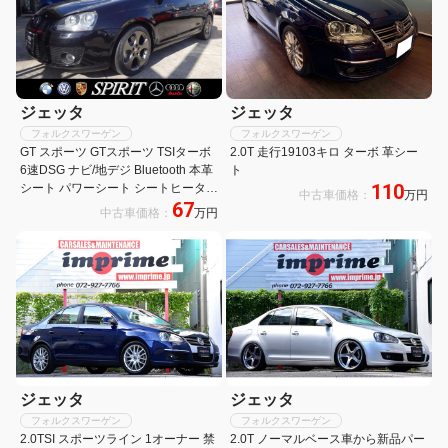
ジェッタ
ジェッタ
フォルクスワーゲン
フォルクスワーゲン
GT スポーツ GTスポーツ TSIターボ
2.0T 走行19103キロ ターボ 革シー
6速DSG ナビ/地デジ Bluetooth 本革
ト
110
シート パワーシート シートヒーター
中古車価格：
万円
67
バックカメラ クリアランスソナー 純
中古車価格：
万円
正HID 車庫保管車両
ジェッタ
ジェッタ
フォルクスワーゲン
フォルクスワーゲン
2.0TSI スポーツライン 1オーナー 禁
2.0T ノーマルベース車から新品パー