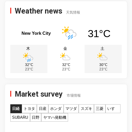
Weather news
天気情報
31°C
New York City
木
金
土
32°C
32°C
30°C
23°C
23°C
23°C
Market survey
市場情報
日経
トヨタ
日産
ホンダ
マツダ
スズキ
三菱
いすゞ
SUBARU
日野
ヤマハ発動機