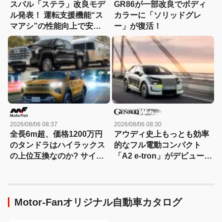
スバル「ステラ」改良モデ
GR86が一部改良でボディ
ル発表！ 運転支援機能“ス
カラーに「ソリッドグレ
マアシ”の性能向上で安心
ー」が復活！
感さらにアップ
2026/08/06 08:37
2026/08/06 08:30
全長6m超、価格1200万円
アウディ史上もっとも効率
のタンドラはハイラックス
的なフル電動コンパクト
の上位互換なのか? サイ
「A2 e-tron」がデビュー前
ズ・装備・走り・価格を徹
にテスト写真を公開
底比較して分かった決定的
な違い 【新型ハイラックス
徹底比較】
Motor-Fanオリジナル自動車カタログ