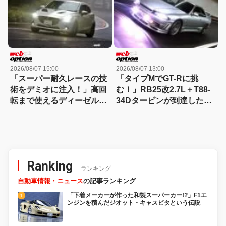
2026/08/07 15:00
2026/08/07 13:00
「スーパー耐久レースの技
「タイプMでGT-Rに挑
術をデミオに注入！」高回
む！」RB25改2.7L＋T88-
転まで使えるディーゼルタ
34Dタービンが到達した
ーボ仕様が熱い!!
300km/hの領域
Ranking
ランキング
自動車情報・ニュース
の記事ランキング
「下着メーカーが作った和製スーパーカー!?」F1エ
ンジンを積んだジオット・キャスピタという伝説