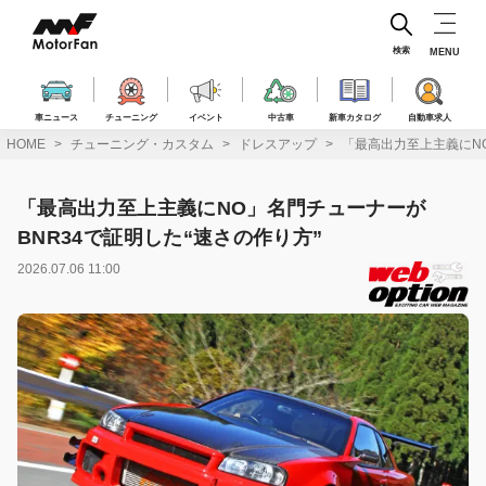
コ
ン
テ
検索
MENU
ン
ツ
へ
車ニュース
チューニング
イベント
中古車
新車カタログ
自動車求人
ス
HOME
チューニング・カスタム
ドレスアップ
「最高出力至上主義にNO
キ
ッ
プ
「最高出力至上主義にNO」名門チューナーが
BNR34で証明した“速さの作り方”
2026.07.06 11:00