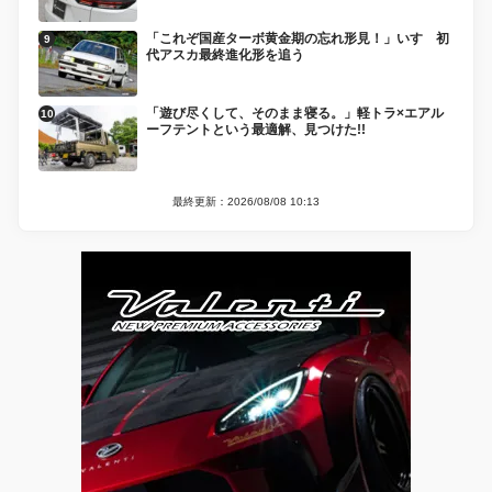
「これぞ国産ターボ黄金期の忘れ形見！」いすゞ初
代アスカ最終進化形を追う
「遊び尽くして、そのまま寝る。」軽トラ×エアル
ーフテントという最適解、見つけた!!
最終更新：2026/08/08 10:13