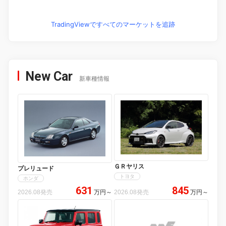
TradingViewですべてのマーケットを追跡
New Car
新車種情報
ＧＲヤリス
プレリュード
トヨタ
ホンダ
631
845
2026.08発売
万円
～
2026.08発売
万円
～