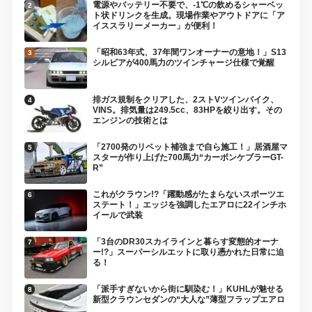
電源やバッテリー不要で、-1℃の飲めるシャーベッ
ト状ドリンクを生成。現場作業やアウトドアに「ア
イススラリーメーカー」が便利！
「昭和63年式、37年間ワンオーナーの意地！」S13
シルビアが400馬力のツインチャージ仕様で覚醒
排ガス規制をクリアした、2ストVツインバイク、
VINS。排気量は249.5cc、83HPを絞り出す。その
エンジンの技術とは
「2700発のリベット補強まで自ら施工！」居酒屋マ
スターが作り上げた700馬力“カーボンケブラーGT-
R”
これがクラウン!?「躍動感がたまらないスポーツエ
ステート！」エッジを強調したエアロに22インチホ
イールで武装
「3台のDR30スカイラインと暮らす変態的オーナ
ー!?」スーパーシルエットに取り憑かれた日常に迫
る！
「派手すぎないから街に馴染む！」KUHLが魅せる
新型クラウンセダンの“大人な”薄型フラップエアロ