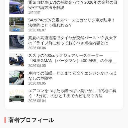
電気自動車(EV)の補助金って？2026年の金額の目
安や申請方法を解説
1時間前
SAやPAのEV充電スペースにガソリン車が駐車！
法律的にどう扱われる？
2026.08.07
真夏の高速道路でタイヤが突然バースト!? 炎天下
のドライブ前に知っておくべき点検内容とは
2026.08.06
スズキの400ccラグジュアリースクーター
「BURGMAN（バーグマン）400 ABS」の仕様を
変更し、8月18日に発売
2026.08.05
車内での仮眠、どこまで安全？エンジンかけっぱ
なしの危険性
2026.08.05
エアコンをつけたら酸っぱい臭いが…目的地に着
く「3分前」のひと工夫でカビを防ぐ方法
2026.08.04
著者プロフィール