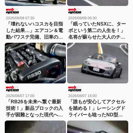
2026/08/08 07:30
2026/08/08 06:30
「壊れないハコスカを目指
「眠っていたNSXに、ター
した結果…」エアコン＆電
ボという第二の人生を！」
動パワステ完備、旧車の常
名将が蘇らせた大人のチュ
識を覆すGT-R仕様のすべて
ーンドに迫る
2026/08/07 17:00
2026/08/07 16:00
「RB26を未来へ繋ぐ最新
「誰もが安心してアクセル
技術！」新品ブロックの入
を踏める！」レーシングド
手が困難となった現代へ向
ライバーも唸ったND型ロ
けたHKSの回答
ードスター改の真実