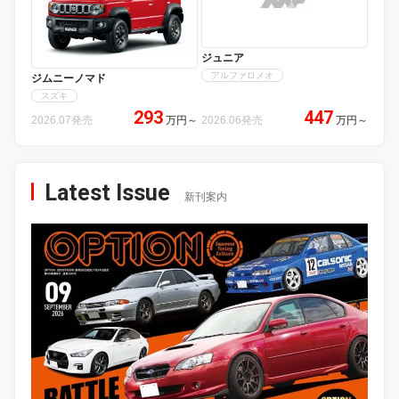
ジュニア
アルファロメオ
ジムニーノマド
スズキ
293
447
2026.07発売
万円
～
2026.06発売
万円
～
Latest Issue
新刊案内