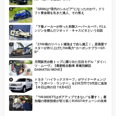
「GR86は“現代のシルビア”になったのか!?」ドリ
フト黄金期を生きた達人、その答え
「下着メーカーが作った和製スーパーカー!?」F1エ
ンジンを積んだジオット・キャスピタという伝説
「2700発のリベット補強まで自ら施工！」居酒屋マ
スターが作り上げた700馬力“カーボンケブラーGT-
R”
月間販売台数トップに躍り出た注目モデル「ダイハ
ツ・ムーヴ」【最新軽自動車 車種別解説
DAIHATSU MOVE】
トヨタ「ハイラックスサーフ」がマイナーチェンジ
で「スポーツ・ランナー」を230万円で3代目に追加
【今日は何の日？8月4日】
「”VR38DETTはボアアップできない”を覆す！」最
先端の溶射技術が切り拓くR35GT-Rチューンの未来