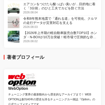
エアコンをつけたら酸っぱい臭いが…目的地に着
く「3分前」のひと工夫でカビを防ぐ方法
2026.08.04
令和8年熊本地震で「通れる道」を可視化、クルマ
の走行データが災害対応を支える
2026.08.03
【2026年上半期の軽自動車販売台数TOP10】ホン
ダ・N-BOXが10万台突破！軽市場で圧倒的な存在
感
2026.08.02
著者プロフィール
WebOption
チューニング業界の最新動向から歴史的なアーカイブまで！ WEB
OPTIONは創刊40年の歴史を誇るチューニングカー雑誌『Option』の
公式ウェブメディアです。