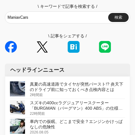
\
キーワードで記事を検索する
/
検索
\
記事をシェアする
/
ヘッドラインニュース
真夏の高速道路でタイヤが突然バースト!? 炎天下
のドライブ前に知っておくべき点検内容とは
2時間前
スズキの400ccラグジュアリースクーター
「BURGMAN（バーグマン）400 ABS」の仕様を
変更し、8月18日に発売
22時間前
車内での仮眠、どこまで安全？エンジンかけっぱ
なしの危険性
2026.08.05