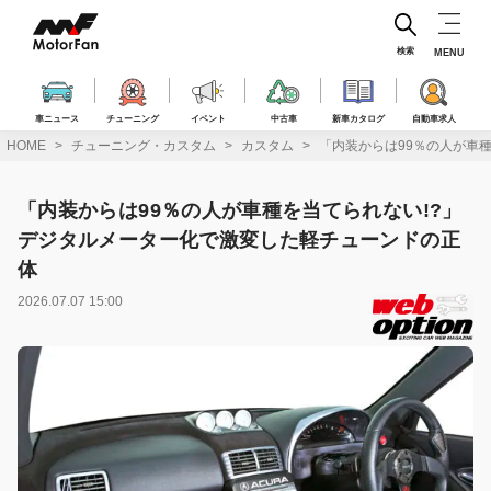
コ
ン
テ
検索
MENU
ン
ツ
へ
車ニュース
チューニング
イベント
中古車
新車カタログ
自動車求人
ス
HOME
チューニング・カスタム
カスタム
「内装からは99％の人が車
キ
ッ
プ
「内装からは99％の人が車種を当てられない!?」
デジタルメーター化で激変した軽チューンドの正
体
2026.07.07 15:00