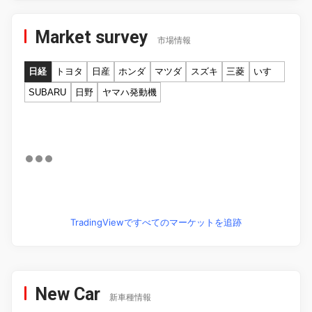
Market survey
市場情報
日経
トヨタ
日産
ホンダ
マツダ
スズキ
三菱
いすゞ
SUBARU
日野
ヤマハ発動機
TradingViewですべてのマーケットを追跡
New Car
新車種情報