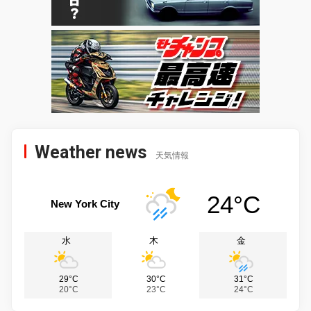
Weather news
天気情報
24°C
New York City
水
木
金
29°C
30°C
31°C
20°C
23°C
24°C