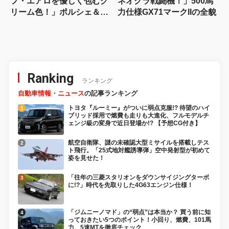
フ・エアロを優しく包むク
ネオクラ戦闘機！」500馬
リーム色！」ポルシェ＆ダ
力仕様GX71マークIIの全貌
ッジの色使いで魅せるカロ
ーラルミオン
Ranking
ランキング
自動車情報・ニュース
の記事ランキング
トヨタ『ルーミー』がついに弱点克服!? 待望のハイ
ブリッド採用で燃費も走りも大進化、フルモデルチ
ェンジ級の変身で近日登場か!? 【予想CG付き】
航空自衛隊、謎の未確認大型ミサイルを搭載しテス
ト飛行。「25式地対艦誘導弾」空中発射型が初めて
姿を見せた！
「往年の三菱スタリオンをダウンサイジングターボ
に!?」時代を先取りした4G63エンジン仕様！
「ジムニーノマド」の“弱点”は本当か？ 買う前に知
っておきたい5つのポイント！小回り、燃費、101馬
力、5速MTを徹底チェック