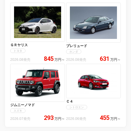
ＧＲヤリス
プレリュード
トヨタ
ホンダ
845
631
2026.08発売
万円
～
2026.08発売
万円
～
Ｃ４
ジムニーノマド
シトロエン
スズキ
293
455
2026.07発売
万円
～
2026.06発売
万円
～