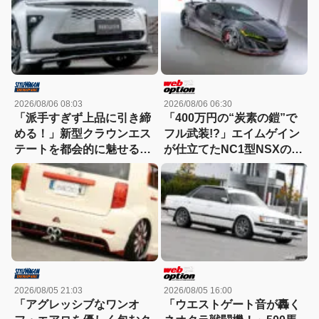
2026/08/06 08:03
2026/08/06 06:30
「派手すぎず上品に引き締
「400万円の“炭素の鎧”で
める！」新型クラウンエス
フル武装!?」エイムゲイン
テートを都会的に魅せる、
が仕立てたNC1型NSXの本
モデリスタのディーラーで
気
買える流麗スタイル
2026/08/05 21:03
2026/08/05 16:00
「アグレッシブなワンオ
「ウエストゲート音が轟く