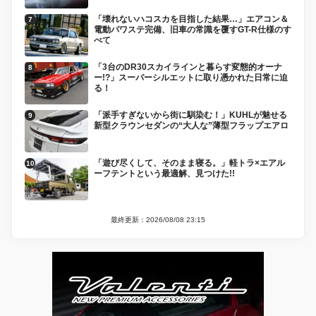
「壊れないハコスカを目指した結果…」エアコン＆
電動パワステ完備、旧車の常識を覆すGT-R仕様のす
べて
「3台のDR30スカイラインと暮らす変態的オーナ
ー!?」スーパーシルエットに取り憑かれた日常に迫
る！
「派手すぎないから街に馴染む！」KUHLが魅せる
新型クラウンセダンの“大人な”薄型フラップエアロ
「遊び尽くして、そのまま寝る。」軽トラ×エアル
ーフテントという最適解、見つけた!!
最終更新：2026/08/08 23:15