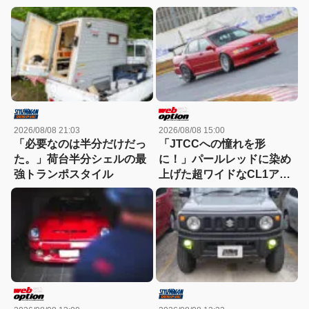
2026/08/08 21:03
2026/08/08 15:00
「必要なのは半分だけだっ
「JTCCへの憧れを形
た。」荷台半分シェルの最
に！」パールレッドに染め
強トランポスタイル
上げた超ワイドなCL1アコ
ードユーロRの美学