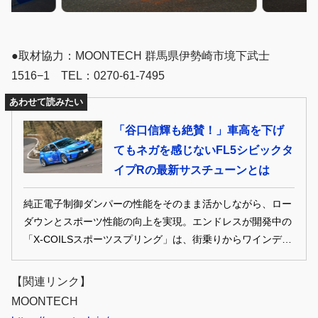
●取材協力：MOONTECH 群馬県伊勢崎市境下武士
1516−1 TEL：0270-61-7495
あわせて読みたい
「谷口信輝も絶賛！」車高を下げ
てもネガを感じないFL5シビックタ
イプRの最新サスチューンとは
純正電子制御ダンパーの性能をそのまま活かしながら、ロー
ダウンとスポーツ性能の向上を実現。エンドレスが開発中の
「X-COILSスポーツスプリング」は、街乗りからワインディ
ングまで幅広いシーンに対応する新作だ。試乗した谷口信輝
選手も、その自然な乗り味と高い完成度を絶賛した。
【関連リンク】
MOONTECH