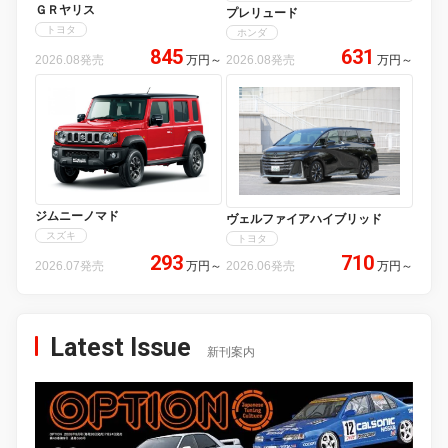
ＧＲヤリス
プレリュード
トヨタ
ホンダ
845
631
2026.08発売
万円
～
2026.08発売
万円
～
ジムニーノマド
ヴェルファイアハイブリッド
スズキ
トヨタ
293
710
2026.07発売
万円
～
2026.06発売
万円
～
Latest Issue
新刊案内