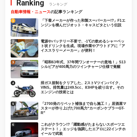
Ranking
ランキング
自動車情報・ニュース
の記事ランキング
「下着メーカーが作った和製スーパーカー!?」F1エ
ンジンを積んだジオット・キャスピタという伝説
電源やバッテリー不要で、-1℃の飲めるシャーベッ
ト状ドリンクを生成。現場作業やアウトドアに「ア
イススラリーメーカー」が便利！
「昭和63年式、37年間ワンオーナーの意地！」S13
シルビアが400馬力のツインチャージ仕様で覚醒
排ガス規制をクリアした、2ストVツインバイク、
VINS。排気量は249.5cc、83HPを絞り出す。その
エンジンの技術とは
「2700発のリベット補強まで自ら施工！」居酒屋マ
スターが作り上げた700馬力“カーボンケブラーGT-
R”
これがクラウン!?「躍動感がたまらないスポーツエ
ステート！」エッジを強調したエアロに22インチホ
イールで武装