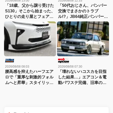
2026/08/08 13:00
2026/08/08 12:33
「18歳、父から譲り受けた
「50代おじさん、バンパー
S130」そこから始まった、
交換でまさかのトラブ
ひとりの走り屋とフェアレ
ル!?」JB64純正バンパー流
ディZの物語
用に挑戦したら、センサー
エラーも体験（涙）
2026/08/08 08:03
2026/08/08 07:30
腰高感を抑えたハーフエア
「壊れないハコスカを目指
ロで「重厚な刺激的フォル
した結果…」エアコン＆電
ムへと昇華」スタイリッシ
動パワステ完備、旧車の常
ュなエステートを構築
識を覆すGT-R仕様のすべて