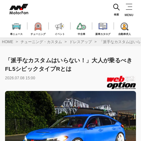
コ
ン
テ
検索
MENU
ン
ツ
へ
車ニュース
チューニング
イベント
中古車
新車カタログ
自動車求人
ス
HOME
チューニング・カスタム
ドレスアップ
「派手なカスタムはいら
キ
ッ
プ
「派手なカスタムはいらない！」大人が乗るべき
FL5シビックタイプRとは
2026.07.08 15:00