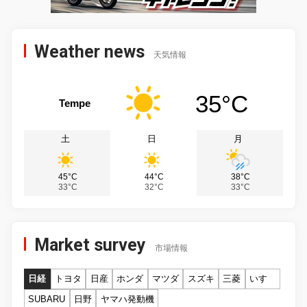
Weather news
天気情報
35°C
Tempe
土
日
月
45°C
44°C
38°C
33°C
32°C
33°C
Market survey
市場情報
日経
トヨタ
日産
ホンダ
マツダ
スズキ
三菱
いすゞ
SUBARU
日野
ヤマハ発動機