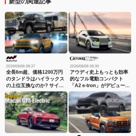
新型の関連記事
2026/08/06 08:37
2026/08/06 08:30
全長6m超、価格1200万円
アウディ史上もっとも効率
のタンドラはハイラックス
的なフル電動コンパクト
の上位互換なのか? サイ
「A2 e-tron」がデビュー前
ズ・装備・走り・価格を徹
にテスト写真を公開
底比較して分かった決定的
な違い 【新型ハイラックス
徹底比較】