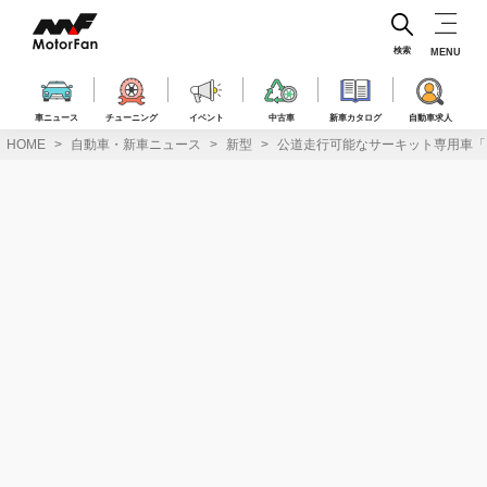
コ
ン
テ
検索
MENU
ン
ツ
へ
車ニュース
チューニング
イベント
中古車
新車カタログ
自動車求人
ス
HOME
自動車・新車ニュース
新型
公道走行可能なサーキット専用車「
キ
ッ
プ