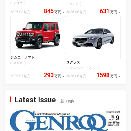
トヨタ
ホンダ
845
631
2026.08発売
万円
～
2026.08発売
万円
～
ジムニーノマド
Ｓクラス
スズキ
メルセデス・ベンツ
293
1598
2026.07発売
万円
～
2026.06発売
万円
～
Latest Issue
新刊案内