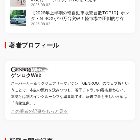
2026.08.03
【2026年上半期の軽自動車販売台数TOP10】ホン
ダ・N-BOXが10万台突破！軽市場で圧倒的な存在
感
2026.08.02
著者プロフィール
ゲンロクWeb
スーパーカー＆ラグジュアリーマガジン『GENROQ』のウェブ版とい
うことで、本誌の流れを汲みつつも、若干チャラい内容も厭わない、
本誌とは別のインクルーシブな編集部です。辞書で最も美しい言葉は
「有象無象」。
この著者の記事をもっと見る