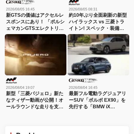
2026/08/05 16:45
2026/08/05 08:31
新GTSの価値はアクセルレ
約10年ぶり全面刷新の新型
スポンスにあり！ 「ポルシ
ハイラックス vs 三菱トラ
ェマカンGTSエレクトリッ
イトン! スペック・装備・
ク」に試乗
価格を比較、勝った点/惜し
い点を徹底検証! 【新型ハ
イラックス 徹底比較】
2026/08/04 19:07
2026/08/04 16:45
新型「三菱パジェロ」新た
最新フル電動ラグジュアリ
なティザー動画が公開！オ
ーSUV「ボルボ EX90」を
ールラウンドな走りを支え
先行する「BMW iX
る足まわりにフォーカス
xDrive60」と比較