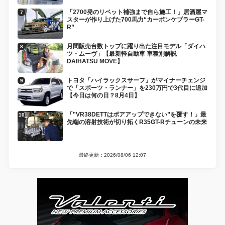
「2700発のリベット補強まで自ら施工！」居酒屋マ
スターが作り上げた700馬力“カーボンケブラーGT-
R”
月間販売台数トップに躍り出た注目モデル「ダイハ
ツ・ムーヴ」【最新軽自動車 車種別解説
DAIHATSU MOVE】
トヨタ「ハイラックスサーフ」がマイナーチェンジ
で「スポーツ・ランナー」を230万円で3代目に追加
【今日は何の日？8月4日】
「”VR38DETTはボアアップできない”を覆す！」最
先端の溶射技術が切り拓くR35GT-Rチューンの未来
最終更新：2026/08/06 12:07