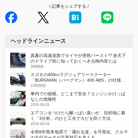
\
記事をシェアする
/
ヘッドラインニュース
真夏の高速道路でタイヤが突然バースト!? 炎天下
のドライブ前に知っておくべき点検内容とは
3時間前
スズキの400ccラグジュアリースクーター
「BURGMAN（バーグマン）400 ABS」の仕様を
変更し、8月18日に発売
23時間前
車内での仮眠、どこまで安全？エンジンかけっぱ
なしの危険性
2026.08.05
エアコンをつけたら酸っぱい臭いが…目的地に着
く「3分前」のひと工夫でカビを防ぐ方法
2026.08.04
令和8年熊本地震で「通れる道」を可視化、クルマ
の走行データが災害対応を支える