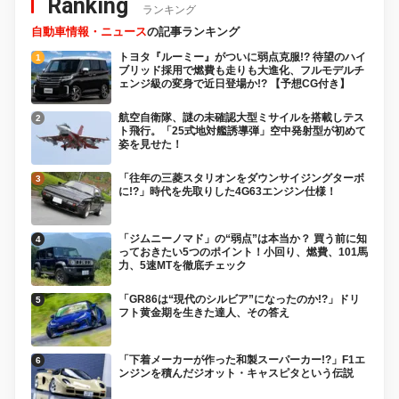
Ranking
ランキング
自動車情報・ニュース
の記事ランキング
トヨタ『ルーミー』がついに弱点克服!? 待望のハイ
ブリッド採用で燃費も走りも大進化、フルモデルチ
ェンジ級の変身で近日登場か!? 【予想CG付き】
航空自衛隊、謎の未確認大型ミサイルを搭載しテス
ト飛行。「25式地対艦誘導弾」空中発射型が初めて
姿を見せた！
「往年の三菱スタリオンをダウンサイジングターボ
に!?」時代を先取りした4G63エンジン仕様！
「ジムニーノマド」の“弱点”は本当か？ 買う前に知
っておきたい5つのポイント！小回り、燃費、101馬
力、5速MTを徹底チェック
「GR86は“現代のシルビア”になったのか!?」ドリ
フト黄金期を生きた達人、その答え
「下着メーカーが作った和製スーパーカー!?」F1エ
ンジンを積んだジオット・キャスピタという伝説