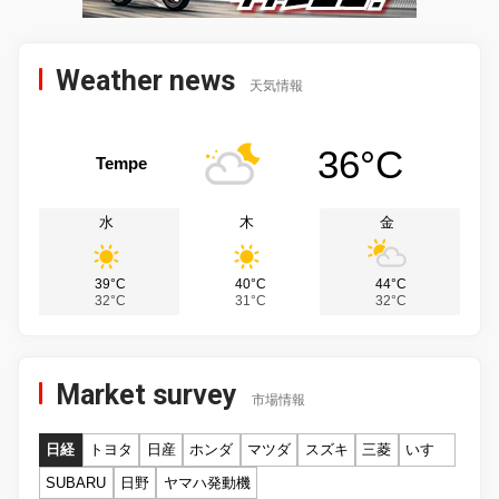
Weather news
天気情報
36°C
Tempe
水
木
金
39°C
40°C
44°C
32°C
31°C
32°C
Market survey
市場情報
日経
トヨタ
日産
ホンダ
マツダ
スズキ
三菱
いすゞ
SUBARU
日野
ヤマハ発動機