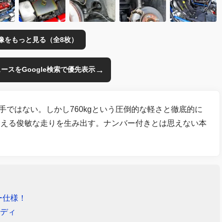
像をもっと見る（全8枚）
→
のニュースをGoogle検索で優先表示
手ではない。しかし760kgという圧倒的な軽さと徹底的に
超える俊敏な走りを生み出す。ナンバー付きとは思えない本
ー仕様！
ボディ