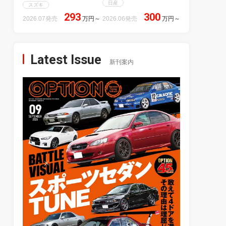
日産
スズキ
293
300
2026.07発売
万円
～
2026.06発売
万円
～
Latest Issue
新刊案内