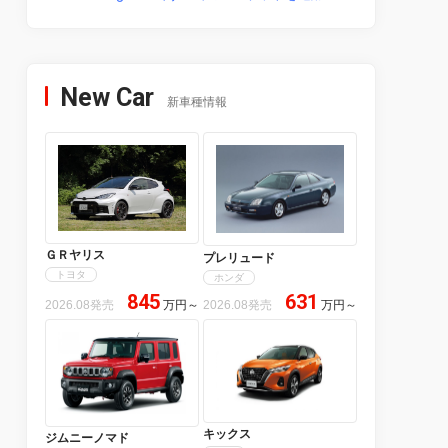
New Car
新車種情報
ＧＲヤリス
プレリュード
トヨタ
ホンダ
845
631
2026.08発売
万円
～
2026.08発売
万円
～
キックス
ジムニーノマド