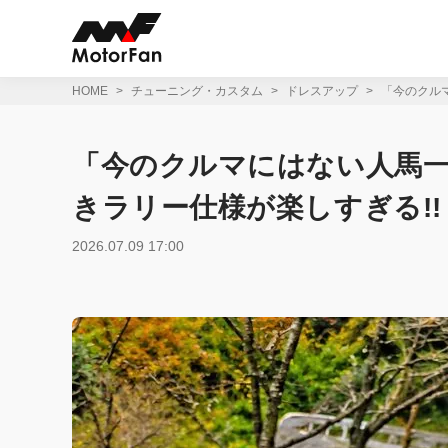
コ
ン
テ
ン
ツ
HOME
チューニング・カスタム
ドレスアップ
「今のクル
へ
ス
キ
「今のクルマにはない人馬一
ッ
プ
きラリー仕様が楽しすぎる!!
2026.07.09 17:00