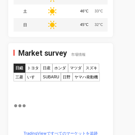
土
46°C
33°C
日
45°C
32°C
Market survey
市場情報
日経
トヨタ
日産
ホンダ
マツダ
スズキ
三菱
いすゞ
SUBARU
日野
ヤマハ発動機
TradingViewですべてのマーケットを追跡