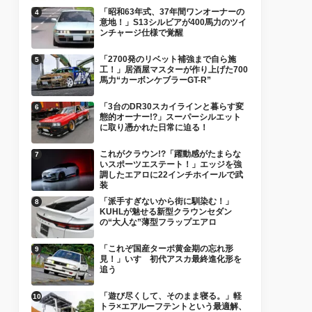
「昭和63年式、37年間ワンオーナーの
意地！」S13シルビアが400馬力のツイ
ンチャージ仕様で覚醒
「2700発のリベット補強まで自ら施
工！」居酒屋マスターが作り上げた700
馬力“カーボンケブラーGT-R”
「3台のDR30スカイラインと暮らす変
態的オーナー!?」スーパーシルエット
に取り憑かれた日常に迫る！
これがクラウン!?「躍動感がたまらな
いスポーツエステート！」エッジを強
調したエアロに22インチホイールで武
装
「派手すぎないから街に馴染む！」
KUHLが魅せる新型クラウンセダン
の“大人な”薄型フラップエアロ
「これぞ国産ターボ黄金期の忘れ形
見！」いすゞ初代アスカ最終進化形を
追う
「遊び尽くして、そのまま寝る。」軽
トラ×エアルーフテントという最適解、