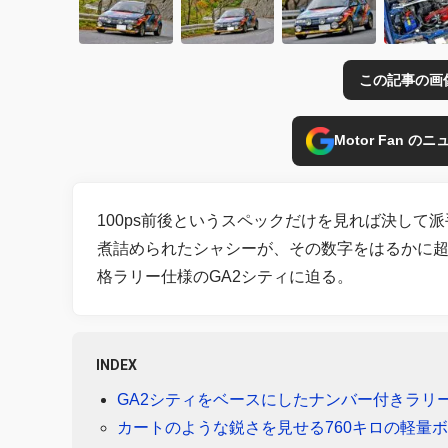
この記事の画
Motor Fan 
100ps前後というスペックだけを見れば決して派
煮詰められたシャシーが、その数字をはるかに
格ラリー仕様のGA2シティに迫る。
INDEX
GA2シティをベースにしたナンバー付きラリ
カートのような鋭さを見せる760キロの軽量