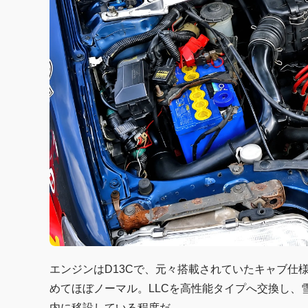
エンジンはD13Cで、元々搭載されていたキャブ仕
めてほぼノーマル。LLCを高性能タイプへ交換し、
内に移設している程度だ。