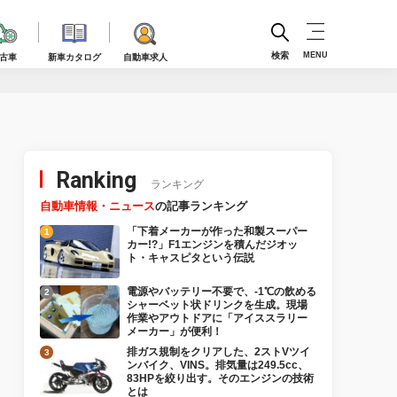
検索
MENU
古車
新車カタログ
自動車求人
Ranking
ランキング
自動車情報・ニュース
の記事ランキング
「下着メーカーが作った和製スーパー
カー!?」F1エンジンを積んだジオッ
ト・キャスピタという伝説
電源やバッテリー不要で、-1℃の飲める
シャーベット状ドリンクを生成。現場
作業やアウトドアに「アイススラリー
メーカー」が便利！
排ガス規制をクリアした、2ストVツイ
ンバイク、VINS。排気量は249.5cc、
83HPを絞り出す。そのエンジンの技術
とは