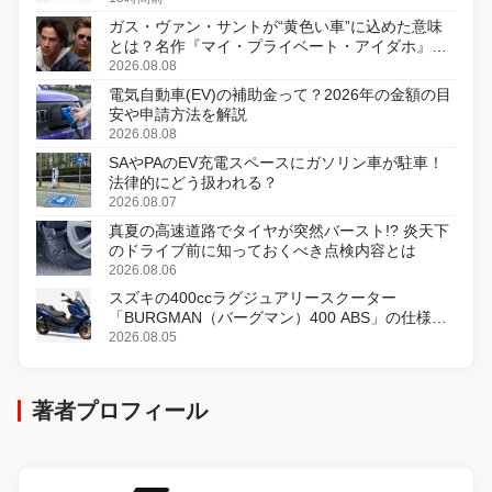
ガス・ヴァン・サントが“黄色い車”に込めた意味
とは？名作『マイ・プライベート・アイダホ』が
初のデジタルリマスター版で復活
2026.08.08
電気自動車(EV)の補助金って？2026年の金額の目
安や申請方法を解説
2026.08.08
SAやPAのEV充電スペースにガソリン車が駐車！
法律的にどう扱われる？
2026.08.07
真夏の高速道路でタイヤが突然バースト!? 炎天下
のドライブ前に知っておくべき点検内容とは
2026.08.06
スズキの400ccラグジュアリースクーター
「BURGMAN（バーグマン）400 ABS」の仕様を
変更し、8月18日に発売
2026.08.05
著者プロフィール