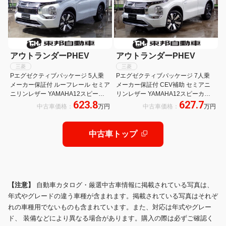
アウトランダーPHEV
アウトランダーPHEV
三菱
三菱
Pエグゼクティブパッケージ 5人乗
Pエグゼクティブパッケージ 7人乗
メーカー保証付 ルーフレール セミア
メーカー保証付 CEV補助 セミアニ
ニリンレザー YAMAHA12スピーカ
リンレザー YAMAHA12スピーカー
623.8
627.7
ーデュアルアンプ 12.3スマホ連携ナ
デュアルアンプ 12.3スマホ連携ナビ
中古車価格：
万円
中古車価格：
万円
ビゲーション デジタルルームミラー
ゲーション デジタルルームミラー マ
マルチアラウンドモニター マイパイ
ルチアラウンドモニター マイパイロ
ロット
ット
中古車トップ
【注意】
自動車カタログ・厳選中古車情報に掲載されている写真は、
年式やグレードの違う車種が含まれます。掲載されている写真はそれぞ
れの車種用でないものも含まれています。また、対応は年式やグレー
ド、 装備などにより異なる場合があります。購入の際は必ずご確認く