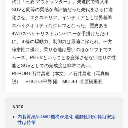
代目「三菱 アウトランダー」。先進的で輸入車
SUVと同等の質感が高評価だった先代をさらに進
化させ、エクステリア、インテリアとも世界基準
のハイクオリティなクルマとなった。歴史ある
4WDスペシャリストカンパニーが手掛けただけ
に、４輪の駆動力、制御力は最適に保たれ、一方
静粛性に優れ、乗り心地は思いのほかソフトでス
ムーズ。PHEVということを意識させない走りの性
能とSUVとしての完成度は非常に高い。
REPORT:石井昌道（本文）／石井昌道（写真解
説） PHOTO:平野 陽 MODEL:菅原樹里亜
INDEX
内装質感や4WD機構が進化 運動性能や操縦安定
性は特筆