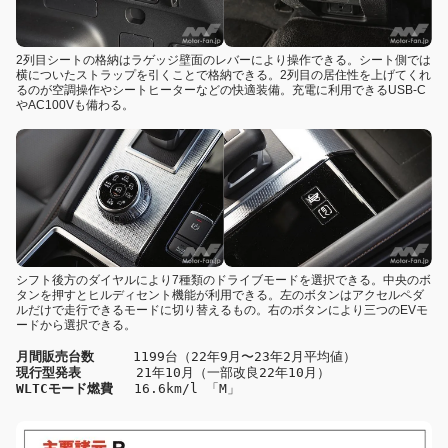
2列目シートの格納はラゲッジ壁面のレバーにより操作できる。シート側では
横についたストラップを引くことで格納できる。2列目の居住性を上げてくれ
るのが空調操作やシートヒーターなどの快適装備。充電に利用できるUSB-C
やAC100Vも備わる。
シフト後方のダイヤルにより7種類のドライブモードを選択できる。中央のボ
タンを押すとヒルディセント機能が利用できる。左のボタンはアクセルペダ
ルだけで走行できるモードに切り替えるもの。右のボタンにより三つのEVモ
ードから選択できる。
月間販売台数
現行型発表
WLTCモード燃費
　 16.6km/l 「M」 