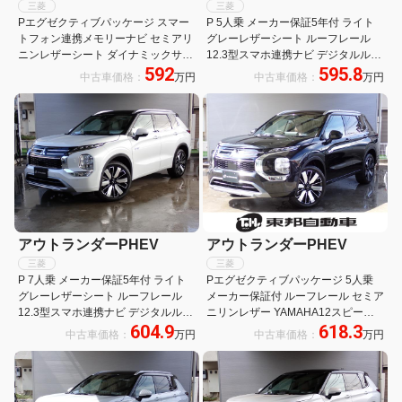
三菱
三菱
Pエグゼクティブパッケージ スマー
P 5人乗 メーカー保証5年付 ライト
トフォン連携メモリーナビ セミアリ
グレーレザーシート ルーフレール
ニンレザーシート ダイナミックサウ
12.3型スマホ連携ナビ デジタルルー
592
595.8
ンドヤマハアルティメット12スピー
ムミラー マルチアラウンドモニター
中古車価格：
万円
中古車価格：
万円
カー サンルーフ パワーシート リヤ
シートベンチレーション ヘッドアッ
シートヒーター デジタルルームミラ
プディスプレイ
ー
アウトランダーPHEV
アウトランダーPHEV
三菱
三菱
P 7人乗 メーカー保証5年付 ライト
Pエグゼクティブパッケージ 5人乗
グレーレザーシート ルーフレール
メーカー保証付 ルーフレール セミア
12.3型スマホ連携ナビ デジタルルー
ニリンレザー YAMAHA12スピーカ
604.9
618.3
ムミラー マルチアラウンドモニター
ーデュアルアンプ 12.3スマホ連携ナ
中古車価格：
万円
中古車価格：
万円
シートベンチレーション ヘッドアッ
ビゲーション デジタルルームミラー
プディスプレイ
マルチアラウンドモニター マイパイ
ロット