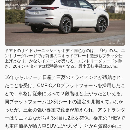
ドア下のサイドガーニッシュがボディ同色なのは、「P」のみ。エ
ントリーグレードでは前後のスキッドプレート造形もブラック仕
上げとなり、かなりイメージが異なる。エントリーグレードを除
き、20インチタイヤは標準装備となる。最小回転半径は5.5m。
16年からルノー／日産／三菱のアライアンスが締結され
たことを受け、CMF-C／Dプラットフォームを採用したこ
とで、車格は従来に比べて２段階ほど上がったといえる。
同プラットフォームは3列シートの設定を見据えていなか
ったが、三菱の強い要望で変更が加えられ、アウトランダ
ーはミニマムながらも3列目に2座を確保。従来のPHEVで
も車両価格が輸入車SUVに近づいたことから質感の向上