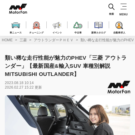
コ
ン
テ
検索
MENU
ン
ツ
へ
車ニュース
チューニング
イベント
中古車
新車カタログ
自動車求人
ス
HOME
三菱
アウトランダーＰＨＥＶ
類い稀な走行性能が魅力のPHEV「三
キ
ッ
プ
類い稀な走行性能が魅力のPHEV「三菱 アウトラ
ンダー」【最新国産&輸入SUV 車種別解説
MITSUBISHI OUTLANDER】
2023.08.18 10:14
2026.02.27 15:22 更新