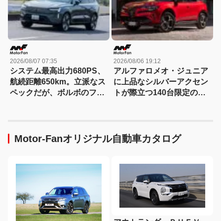
2026/08/07 07:35
2026/08/06 19:12
システム最高出力680PS、
アルファロメオ・ジュニア
航続距離650km。立派なス
に上品なシルバーアクセン
ペックだが、ボルボのフラ
トが際立つ140台限定の
ッグシップSUVの本当の魅
「スポルト スペチアーレ」
力は数字以外にあった！
が登場！
【ボルボEX90試乗】
Motor-Fanオリジナル自動車カタログ