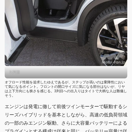
３列目
オフロード性能を追求したゆえであるが、ステップが高いのは乗降性におい
て気になるポイント。フロントの開口サイズに気になる部分はないが、リヤ
は上下方向にも狭さを感じる。3列目への出入りはタイトで大柄な人は難儀し
そう。
エンジンは発電に徹して前後ツインモーターで駆動するシ
リーズハイブリッドを基本としながら、高速の低負荷領域
の一部のみエンジン駆動、さらに大容量バッテリーによる
プラグインとする構成は従来と同じ。バッテリー容量は従