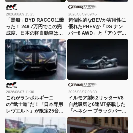
2026/08/09 15:25
2026/08/09 09:45
「黒船」BYD RACCOに乗
超個性的なBEVか実用性に
った！ 249.7万円でこの完
優れたPHEVか「DS ナン
成度、日本の軽自動車は大
バー8 AWD」と「アウディ
丈夫か？
A5 eハイブリッド」を比較
2026/08/07 11:30
2026/08/07 08:30
これがランボルギーニ
イルモア製6.2リッターV8
の“武士道”だ！「日本専用
自然吸気と6速MT搭載した
レヴエルト」が限定25台で
「ヘネシー ブラックバー
誕生!! その理由とは……？
ド」がデビュー【動画】