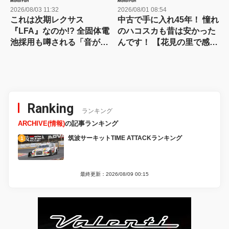
2026/08/03 11:32
2026/08/01 08:54
これは次期レクサス
中古で手に入れ45年！ 憧れ
『LFA』なのか!? 全固体電
のハコスカも昔は安かった
池採用も噂される「音がし
んです！ 【花見の里で感謝
ない」謎の次世代スーパー
の集いやります！】
カーの正体を探る! 【現地
写真付き】
Ranking
ランキング
ARCHIVE(情報)
の記事ランキング
筑波サーキットTIME ATTACKランキング
最終更新：2026/08/09 00:15