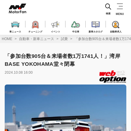
コ
ン
テ
検索
MENU
ン
ツ
へ
車ニュース
チューニング
イベント
中古車
新車カタログ
自動車求人
ス
HOME
自動車・新車ニュース
試乗
「参加台数905台＆来場者数1万174
キ
ッ
プ
「参加台数905台＆来場者数1万1741人！」湾岸
BASE YOKOHAMA堂々閉幕
2024.10.08 16:00