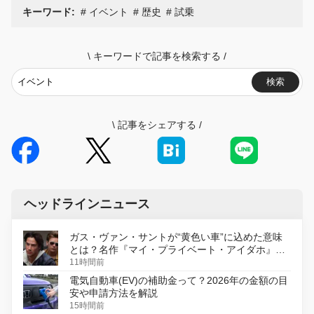
キーワード:
イベント
歴史
試乗
\
キーワードで記事を検索する
/
検索
\
記事をシェアする
/
ヘッドラインニュース
ガス・ヴァン・サントが“黄色い車”に込めた意味
とは？名作『マイ・プライベート・アイダホ』が
初のデジタルリマスター版で復活
11時間前
電気自動車(EV)の補助金って？2026年の金額の目
安や申請方法を解説
15時間前