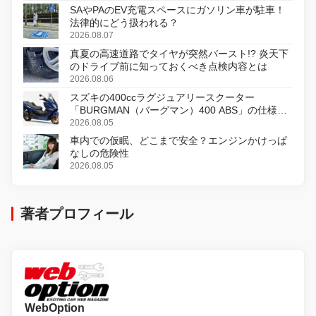
SAやPAのEV充電スペースにガソリン車が駐車！
法律的にどう扱われる？
2026.08.07
真夏の高速道路でタイヤが突然バースト!? 炎天下
のドライブ前に知っておくべき点検内容とは
2026.08.06
スズキの400ccラグジュアリースクーター
「BURGMAN（バーグマン）400 ABS」の仕様を
変更し、8月18日に発売
2026.08.05
車内での仮眠、どこまで安全？エンジンかけっぱ
なしの危険性
2026.08.05
著者プロフィール
WebOption