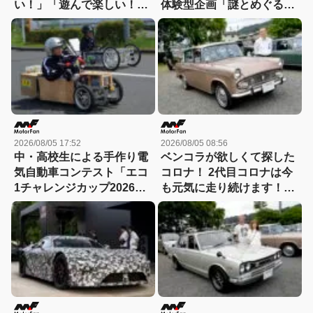
い！」「遊んで楽しい！」
体験型企画「謎とめぐる記
GAZOO Racingとコラボす
憶の旅」が実施中！
るスシローへGO！
2026/08/05 17:52
2026/08/05 08:56
中・高校生による手作り電
ベンコラが欲しくて探した
気自動車コンテスト「エコ
コロナ！ 2代目コロナは今
1チャレンジカップ2026」
も元気に走り続けます！
が8月22日に開催！
【花見の里で感謝の集いや
ります！】