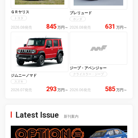
ＧＲヤリス
プレリュード
トヨタ
ホンダ
845
631
2026.08発売
万円
～
2026.08発売
万円
～
ジープ・アベンジャー
クライスラー・ジープ
ジムニーノマド
スズキ
293
585
2026.07発売
万円
～
2026.06発売
万円
～
Latest Issue
新刊案内