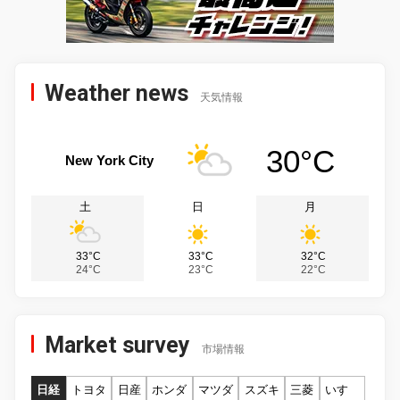
Weather news
天気情報
30°C
New York City
土
日
月
33°C
33°C
32°C
24°C
23°C
22°C
Market survey
市場情報
日経
トヨタ
日産
ホンダ
マツダ
スズキ
三菱
いすゞ