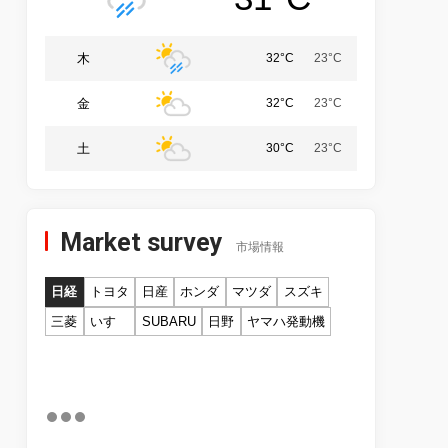
木
32°C
23°C
金
32°C
23°C
土
30°C
23°C
Market survey
市場情報
日経
トヨタ
日産
ホンダ
マツダ
スズキ
三菱
いすゞ
SUBARU
日野
ヤマハ発動機