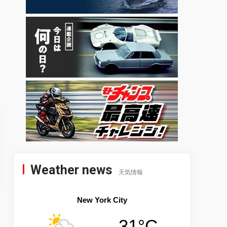
Weather news
天気情報
New York City
31°C