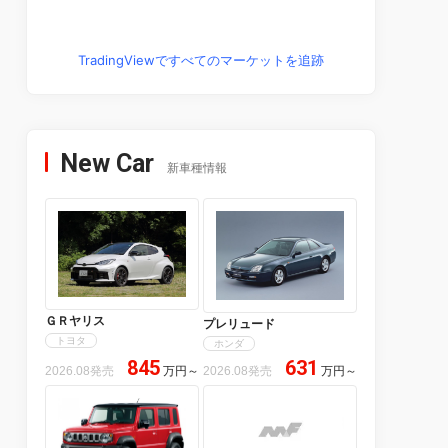
TradingViewですべてのマーケットを追跡
New Car
新車種情報
ＧＲヤリス
プレリュード
トヨタ
ホンダ
845
631
2026.08発売
万円
～
2026.08発売
万円
～