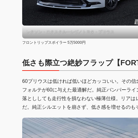
レクソン・エクスクルーシヴ／トヨタ・プリウス
フロントリップスポイラー 5万5000円
低さも際立つ絶妙フラップ【FOR
60プリウスは低ければ低いほどカッコいい。その
フォルテが60に与えた最適解だ。純正バンパーラ
落とししても走行性を損なわない極薄仕様。リアは
だ。純正シルエットを崩さず、低さ感を増せるのも