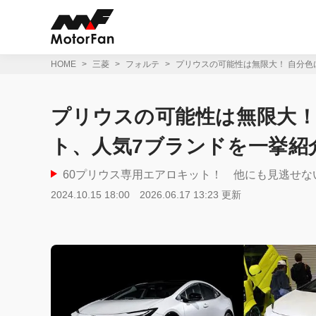
コ
ン
テ
ン
ツ
HOME
三菱
フォルテ
プリウスの可能性は無限大！ 自分色
へ
ス
キ
プリウスの可能性は無限大！
ッ
プ
ト、人気7ブランドを一挙紹
60プリウス専用エアロキット！ 他にも見逃せない
2024.10.15 18:00
2026.06.17 13:23 更新