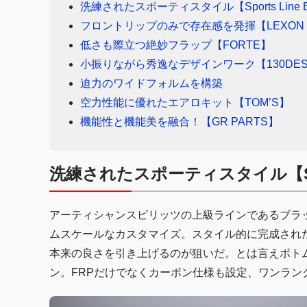
洗練されたスポーティスタイル【Sports Line B
フロントリップのみで存在感を発揮【LEXON E
低さも際立つ絶妙フラップ【FORTE】
小振りながら秀逸なデザインワーク【130DES
迫力のワイドフォルムを構築
空力性能に優れたエアロキット【TOM’S】
機能性と機能美を融合！【GR PARTS】
洗練されたスポーティスタイル【Sport
アーティシャンスピリッツの上級ラインであるブラ
ムスケールなカスタマイズ。スタイル的に完成され
本来の良さを引き上げるのが狙いだ。とは言えボト
ン。FRPだけでなくカーボン仕様も設定、ワンラン