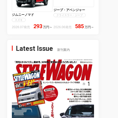
ジープ・アベンジャー
ジムニーノマド
クライスラー・ジープ
スズキ
293
585
2026.07発売
万円
～
2026.06発売
万円
～
Latest Issue
新刊案内