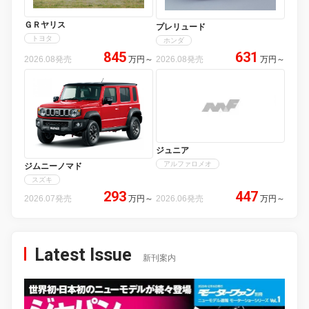
ＧＲヤリス
プレリュード
トヨタ
ホンダ
845
631
2026.08発売
万円
～
2026.08発売
万円
～
ジュニア
アルファロメオ
ジムニーノマド
スズキ
293
447
2026.07発売
万円
～
2026.06発売
万円
～
Latest Issue
新刊案内