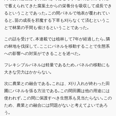
で蓄えられてきた腐葉土からの栄養分を吸収して成長でき
るということであった｡この間パネルで地表が覆われてい
ると､苗の成長を邪魔する下草も刈らなくて済むというこ
とで林業の手間も省けるということであった｡
この話を受けて､本連載では植林して7年が経過したら､隣
の林地を伐採して､ここにパネルを移動することで生態系
への影響への対策ができることを述べた｡
フレキシブルパネルは軽量であるため､パネルの移動にも
大きな労力はかからない｡
次に農業との融合である｡これは、刈り入れが終わった田
圃にパネルを張る方法である｡この間田圃は他の用途には
使われず､この間に保護すべき生態系も見当たらない｡この
ため、農業との融合には問題がないと考えてよいであろ
う｡