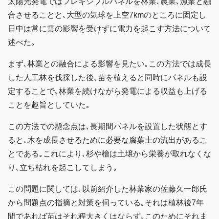
太陽光発電ではフレキシブルパネルを林業､農業､漁業と融
合させることと､大型の気球を上空7kmのところに固定し
日中は常に雲の影響を受けずに電力を起こす方法について
述べた｡
まず､林業との融合による影響を見たい｡この方法では成長
した人工林を伐採した後､苗を植えると同時にパネルも設
定することで､林業を続けながら発電による収益も上げる
ことを趣旨としていた｡
この方法での懸念点は､長期間パネルを設置した状態とす
ると､木を成長させるために必要な腐葉土の流出があるこ
とである｡これにより､杉や檜は土壌から栄養が取れなくな
り､立ち枯れを起こしてしまう｡
この問題に関しては､以前紹介した林業家の佐藤久一郎氏
から問題点の指摘と対策を伺っている｡それは植林後7年
間であれば苗はそれ程大きくはならず､このためにそれま