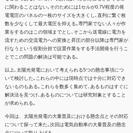
に関わることはない｡そのためには1セルが0.7V程度の発
電電圧のパネルの一枚のサイズを大きくし､直列に繋ぐ枚
数を少なくして最大電圧を抑える｡専門家でない人々が作
業をするのはこの領域までとし､そこから送電線に電力を
流すための交流電力への変換と昇圧の部分以降は専門家が
行なうという役割分担で設置作業をする手法開発を行うこ
とでこの問題の解決は可能である｡
以上､太陽光発電において考えられる5つの懸念事項につ
いて検討した｡これらの中には現時点では十分に対応でき
ないものもある｡これらを数多く集めて､あるものはすぐに
解決法を見つけ､あるものについては研究対象とすること
が求められる｡
今回は、太陽光発電の大量普及における懸念点とその対応
について探って来た｡次回は電気自動車の大量普及の懸念
点について取り上げる｡