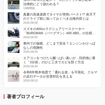
法律的にどう扱われる？
19時間前
真夏の高速道路でタイヤが突然バースト!? 炎天下
のドライブ前に知っておくべき点検内容とは
2026.08.06
スズキの400ccラグジュアリースクーター
「BURGMAN（バーグマン）400 ABS」の仕様を
変更し、8月18日に発売
2026.08.05
車内での仮眠、どこまで安全？エンジンかけっぱ
なしの危険性
2026.08.05
エアコンをつけたら酸っぱい臭いが…目的地に着
く「3分前」のひと工夫でカビを防ぐ方法
2026.08.04
令和8年熊本地震で「通れる道」を可視化、クルマ
の走行データが災害対応を支える
2026.08.03
著者プロフィール