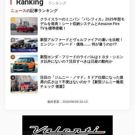
Ranking
ランキング
ニュース
の記事ランキング
クライスラーのミニバン「パシフィカ」2025年型モ
デルを発表！シート収納システムとAmazon Fire
TVを標準搭載！
新型アルファードとヴェルファイアの違いを比較！
エンジン・グレード・価格…… 何が違うのか!?
新型ホンダ・フリードのライバルはトヨタ・シエン
タ以外にないの？注目すべきは日産の動向か
注目の「ジムニー・ノマド」５ドア仕様になった後
席の広さは？不便はないのか？【新型ジムニー徹底
チェック 後篇】
最終更新：2026/08/08 04:13