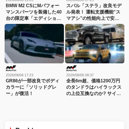
BMW M2 CSにMパフォー
スバル「ステラ」改良モデ
マンスパーツを装備した40
ル発表！ 運転支援機能“ス
台の限定車「エディショ
マアシ”の性能向上で安心
ン・エッジ」が登場！
感さらにアップ
2026/08/06 17:23
2026/08/06 08:37
GR86が一部改良でボディ
全長6m超、価格1200万円
カラーに「ソリッドグレ
のタンドラはハイラックス
ー」が復活！
の上位互換なのか? サイ
ズ・装備・走り・価格を徹
底比較して分かった決定的
な違い 【新型ハイラックス
徹底比較】