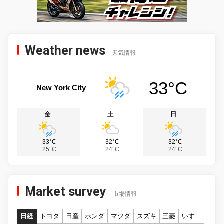
Weather news
天気情報
33°C
New York City
金
土
日
33°C
32°C
32°C
25°C
24°C
24°C
Market survey
市場情報
日経
トヨタ
日産
ホンダ
マツダ
スズキ
三菱
いすゞ