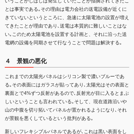
いうことがしばしば発生していたことが指摘されてきたこ
とは事実である｡その理由は電力会社の送電設備が近くに
きていないというところに、急速に太陽電池の設置が増え
てきたことが理由であり､送電は本質的に難しいことはな
い｡このため太陽電池を設置する計画と、それに沿った送
電網の設備を同期させて行なうことで問題は解決する｡
４ 景観の悪化
これまでの太陽光パネルはシリコン製で濃いブルーであ
る｡その表面にはガラスが貼ってあり､太陽光はその表面と
裏面とで4%ずつ反射があるので､反射光が目に入るとまぶ
しいということも言われている｡そして、現在道路沿いや
山の中腹を切り拓いてパネルが置かれるようになり､それ
が景観を悪くしているという批判がある｡
新しいフレキシブルパネルであるが､これは黒い表面をし