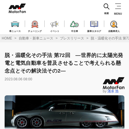
コ
ン
テ
検索
MENU
ン
ツ
へ
車ニュース
チューニング
イベント
中古車
新車カタログ
自動車求人
ス
HOME
自動車・新車ニュース
プレスリリース
脱・温暖化その手法 第
キ
ッ
プ
脱・温暖化その手法 第72回 ―世界的に太陽光発
電と電気自動車を普及させることで考えられる懸
念点とその解決法その2―
2023.08.06 08:00
by
清水 浩