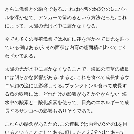
さらに漁業との融合である｡これは内弯の約3分の1にパネ
ルを浮かせて、アンカーで留めるという方法だった｡これ
によって、太陽の光は水中に届かなくなる｡
今でも多くの養殖漁業では水面に筏を浮かべて日光を遮っ
ている例はあるが､その面積は内弯の総面積に比べてごく
わずかである｡
太陽の光が水中に届かなくなることで、海底の海草の成長
には明らかな影響がある｡すると､これを食べて成長するウ
ニや鮑の漁には影響しうる｡プランクトンを食べて成長す
る魚の収穫には、どれだけの影響があるか分からない｡海
水中の酸素と二酸化炭素を使って、日光のエネルギーで成
長するサンゴへの影響もありそうである｡
これらの懸念があるため､この連載では内弯の3分の1を用
いるということにしてある｡但し､たとえ3分の1であって