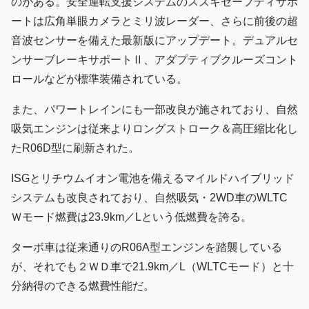
のがある。安全運転支援システムのスズキセーフティサポ
ートは広角単眼カメラとミリ波レーダー、さらに前後の超
音波センサーを備えた最新版にアップデート。デュアルセ
ンサーブレーキサポートⅡ、アダプティブクルーズコント
ロールなどが標準装備されている。
また、パワートレインにも一部改良が施されており、自然
吸気エンジンは従来よりロングストローク＆高圧縮比化し
たR06D型に刷新された。
ISGとリチウムイオン電池を備えるマイルドハイブリッド
システムも改良されており、自然吸気・2WD車のWLTC
Ｗモード燃費は23.9km／Lという低燃費を誇る。
ターボ車は従来通りのR06A型エンジンを踏襲している
が、それでも２ＷＤ車で21.9km／L（WLTCモード）と十
分納得のできる燃費性能だ。