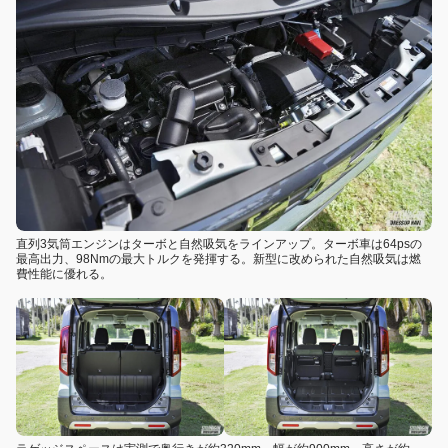
直列3気筒エンジンはターボと自然吸気をラインアップ。ターボ車は64psの
最高出力、98Nmの最大トルクを発揮する。新型に改められた自然吸気は燃
費性能に優れる。