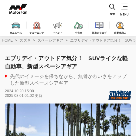
コ
ン
テ
検索
MENU
ン
ツ
へ
車ニュース
チューニング
イベント
中古車
新車カタログ
自動車求人
ス
HOME
スズキ
スペーシアギア
エブリデイ・アウトドア気分！ SUV
キ
ッ
プ
エブリデイ・アウトドア気分！ SUVライクな軽
自動車、新型スペーシアギア
先代のイメージを保ちながら、無骨かわいさをアップ
した新型スペースシアギア
2024.10.20 15:00
2025.08.01 01:02 更新