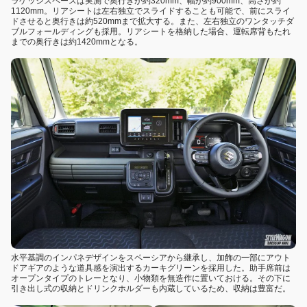
ラゲッジスペースは実測で奥行きが約320mm、幅が約900mm、高さが約
1120mm。リアシートは左右独立でスライドすることも可能で、前にスライ
ドさせると奥行きは約520mmまで拡大する。また、左右独立のワンタッチダ
ブルフォールディングも採用。リアシートを格納した場合、運転席背もたれ
までの奥行きは約1420mmとなる。
水平基調のインパネデザインをスペーシアから継承し、加飾の一部にアウト
ドアギアのような道具感を演出するカーキグリーンを採用した。助手席前は
オープンタイプのトレーとなり、小物類を無造作に置いておける。その下に
引き出し式の収納とドリンクホルダーも内蔵しているため、収納は豊富だ。