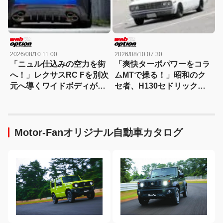
2026/08/10 11:00
2026/08/10 07:30
「ニュル仕込みの空力を街
「爽快ターボパワーをコラ
へ！」レクサスRC Fを別次
ムMTで操る！」昭和のク
元へ導くワイドボディがカ
セ者、H130セドリックが
ッコ良すぎる!!
衝撃進化!!
Motor-Fanオリジナル自動車カタログ