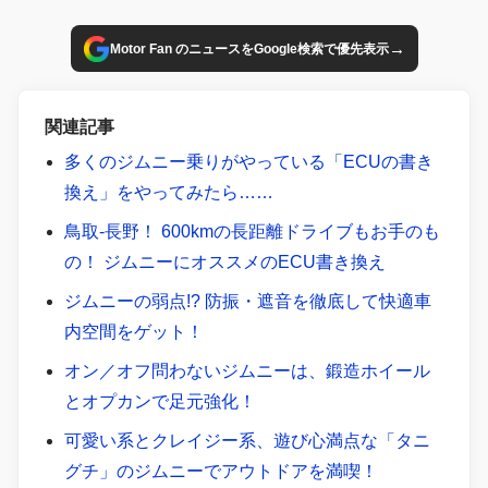
今回の取材でスクープした有力情報を決して見逃すな。
→
Motor Fan のニュースをGoogle検索で優先表示
関連記事
多くのジムニー乗りがやっている「ECUの書き
換え」をやってみたら……
鳥取-長野！ 600kmの長距離ドライブもお手のも
の！ ジムニーにオススメのECU書き換え
ジムニーの弱点!? 防振・遮音を徹底して快適車
内空間をゲット！
オン／オフ問わないジムニーは、鍛造ホイール
とオプカンで足元強化！
可愛い系とクレイジー系、遊び心満点な「タニ
グチ」のジムニーでアウトドアを満喫！