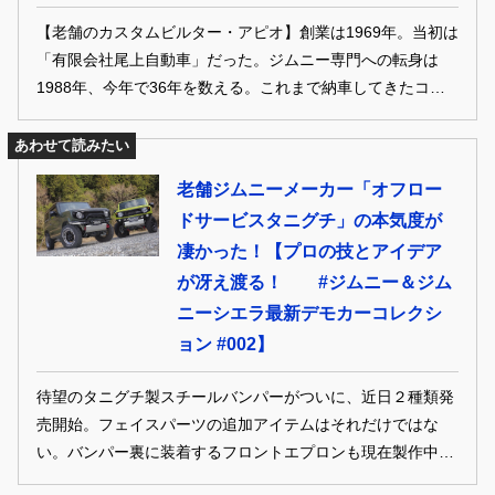
【老舗のカスタムビルター・アピオ】創業は1969年。当初は
「有限会社尾上自動車」だった。ジムニー専門への転身は
1988年、今年で36年を数える。これまで納車してきたコン
プリートカーも数知れず、まさに「老舗」と言って良いだけ
の歴史を持つのが“APIO”だ。
あわせて読みたい
老舗ジムニーメーカー「オフロー
ドサービスタニグチ」の本気度が
凄かった！【プロの技とアイデア
が冴え渡る！ #ジムニー＆ジム
ニーシエラ最新デモカーコレクシ
ョン #002】
待望のタニグチ製スチールバンパーがついに、近日２種類発
売開始。フェイスパーツの追加アイテムはそれだけではな
い。バンパー裏に装着するフロントエプロンも現在製作中。
今回は、2台のデモカーをクローズアップ。他にもまだまだ