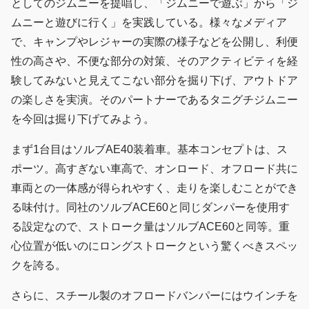
としてのジムニーを提唱し、「ジムニーで遊ぶ」から「ジ
ムニーと遊びに行く」を実践している。様々なメディア
で、キャンプやレジャーの実際の様子などを公開し、利便
性の高さや、不便な部分の対策、そのアクティビティを経
験してみないと見えてこない部分を掘り下げ、アウトドア
の楽しさを実演。そのパートナーであるタニグチジムニー
を今回は掘り下げてみよう。
まず1台目はソルブAE40装着車。基本コンセプトは、ス
ポーツ。高すぎない車高で、オンロード、オフロード共に
車両との一体感が得られやすく、走りを楽しむことができ
る味付け。同社のソルブACE60と同じダンパーを使用す
る設定なので、ストローク量はソルブACE60と同等。重
心位置が低いのにロングストロークという驚くべきスペッ
クを誇る。
さらに、スチール製のオフロードバンパーにはウインチを