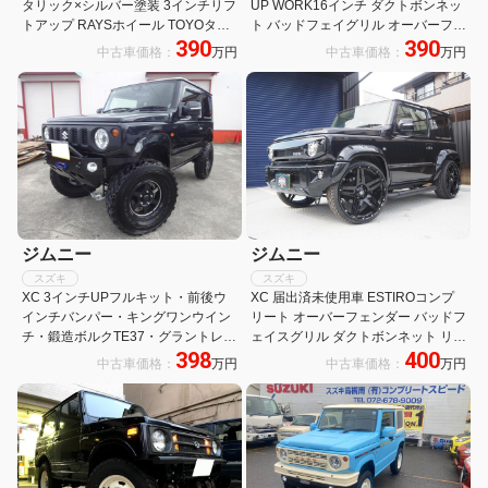
タリック×シルバー塗装 3インチリフ
UP WORK16インチ ダクトボンネッ
トアップ RAYSホイール TOYOタイ
ト バッドフェイグリル オーバーフェ
390
390
ヤ ダムドエアロ リングヘッドライト
ンダー リアウイング サイドステップ
中古車価格：
万円
中古車価格：
万円
IPFルーフラック ヨシムラマフラー
2本出しマフラー LEDテール シート
9型フルセグナビ
カバー
ジムニー
ジムニー
スズキ
スズキ
XC 3インチUPフルキット・前後ウ
XC 届出済未使用車 ESTIROコンプ
インチバンパー・キングワンウイン
リート オーバーフェンダー バッドフ
チ・鍛造ボルクTE37・グラントレッ
ェイスグリル ダクトボンネット リア
398
400
クMT750・50パイワンオフマフラー
ウイング 22AW ローダウン 4本出し
中古車価格：
万円
中古車価格：
万円
チタンサイレンサー・カロッツェリ
マフラー ディスプレイ ドラレコ Bカ
アSDナビ&TV&インナーミラー
メラ ETC