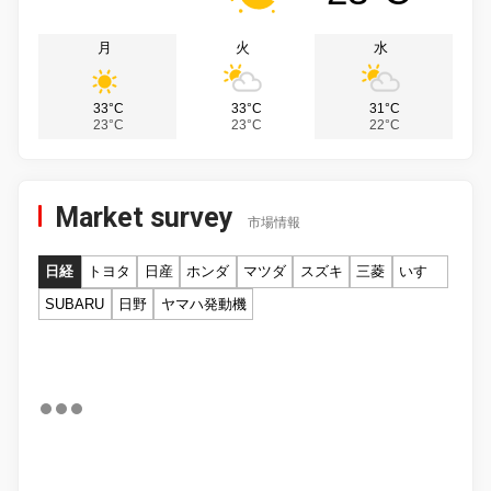
月
火
水
33°C
33°C
31°C
23°C
23°C
22°C
Market survey
市場情報
日経
トヨタ
日産
ホンダ
マツダ
スズキ
三菱
いすゞ
SUBARU
日野
ヤマハ発動機