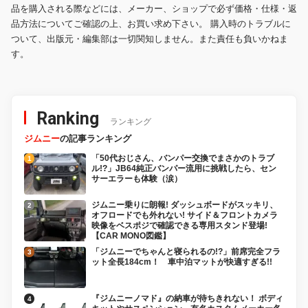
品を購入される際などには、メーカー、ショップで必ず価格・仕様・返
品方法についてご確認の上、お買い求め下さい。 購入時のトラブルに
ついて、出版元・編集部は一切関知しません。また責任も負いかねま
す。
Ranking
ランキング
ジムニー
の記事ランキング
「50代おじさん、バンパー交換でまさかのトラブ
ル!?」JB64純正バンパー流用に挑戦したら、セン
サーエラーも体験（涙）
ジムニー乗りに朗報! ダッシュボードがスッキリ、
オフロードでも外れない! サイド＆フロントカメラ
映像をベスポジで確認できる専用スタンド登場!
【CAR MONO図鑑】
「ジムニーでちゃんと寝られるの!?」前席完全フラ
ット全長184cm！ 車中泊マットが快適すぎる!!
『ジムニーノマド』の納車が待ちきれない！ ボディ