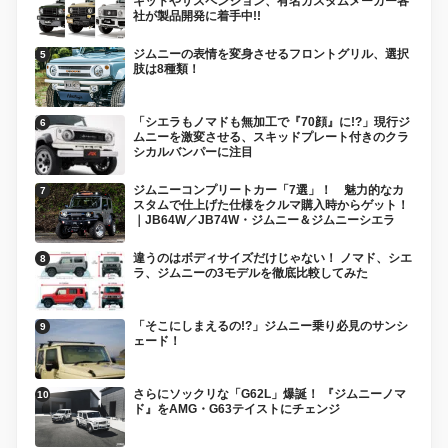
キットやサスペンション、有名カスタムメーカー各
社が製品開発に着手中!!
ジムニーの表情を変身させるフロントグリル、選択
肢は8種類！
「シエラもノマドも無加工で『70顔』に!?」現行ジ
ムニーを激変させる、スキッドプレート付きのクラ
シカルバンパーに注目
ジムニーコンプリートカー「7選」！ 魅力的なカ
スタムで仕上げた仕様をクルマ購入時からゲット！
｜JB64W／JB74W・ジムニー＆ジムニーシエラ
違うのはボディサイズだけじゃない！ ノマド、シエ
ラ、ジムニーの3モデルを徹底比較してみた
「そこにしまえるの!?」ジムニー乗り必見のサンシ
ェード！
さらにソックリな「G62L」爆誕！ 『ジムニーノマ
ド』をAMG・G63テイストにチェンジ