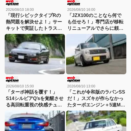
2026/08/10 18:00
2026/08/10 16:00
「現行シビックタイプRの
「JZX100のことなら何で
熱問題を解決せよ！」サー
も任せろ！」専門店が移転
キットで実証したトラスト
リニューアルでさらに頼れ
高性能オイルクーラーの実
る存在へ
力
2026/08/10 15:00
2026/08/10 13:00
「ターボ神話を覆す！」
「これが令和版のラパンSS
S14シルビアQ’sを覚醒させ
だ！」スズキが作らなかっ
る高回転重視の快感チュー
たターボエンジン＋5速MT
ニングに迫る
仕様が魅力的すぎる