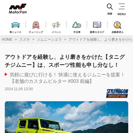
コ
ン
テ
検索
MENU
ン
ツ
へ
車ニュース
チューニング
イベント
中古車
新車カタログ
自動車求人
ス
HOME
スズキ
ジムニーシエラ
アウトドアを経験し、より磨きをかけた
キ
ッ
プ
アウトドアを経験し、より磨きをかけた【タニグ
チジムニー】は、スポーツ性能も申し分なし！
気軽に遊びに行ける！ 快適に使えるジムニーを提案！
【老舗のカスタムビルター #003 前編】
2024.11.05 12:00