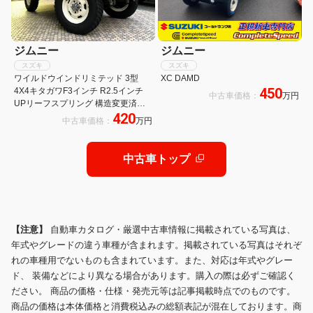
ジムニー
ジムニー
スズキ
スズキ
ワイルドウインドリミテッド 3型
XC DAMD
450
4X4キタガワF3インチ R2.5インチ
中古車価格：
万円
UPリーフスプリング 構造変更済み
420
リアLSD トランスファーダウンギア
中古車価格：
万円
本革RECARO CLASSIC LS AT・
ECUオーバーホール済み
中古車トップ
【注意】
自動車カタログ・厳選中古車情報に掲載されている写真は、
年式やグレードの違う車種が含まれます。掲載されている写真はそれぞ
れの車種用でないものも含まれています。また、対応は年式やグレー
ド、 装備などにより異なる場合があります。購入の際は必ずご確認く
ださい。 商品の価格・仕様・発売元等は記事掲載時点でのものです。
商品の価格は本体価格と消費税込みの総額表記が混在しております。商