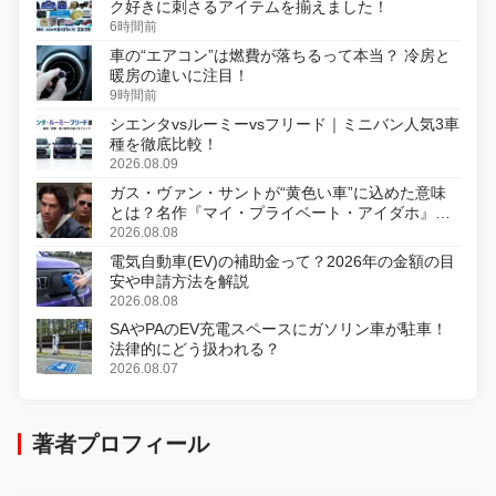
ク好きに刺さるアイテムを揃えました！
6時間前
車の“エアコン”は燃費が落ちるって本当？ 冷房と
暖房の違いに注目！
9時間前
シエンタvsルーミーvsフリード｜ミニバン人気3車
種を徹底比較！
2026.08.09
ガス・ヴァン・サントが“黄色い車”に込めた意味
とは？名作『マイ・プライベート・アイダホ』が
初のデジタルリマスター版で復活
2026.08.08
電気自動車(EV)の補助金って？2026年の金額の目
安や申請方法を解説
2026.08.08
SAやPAのEV充電スペースにガソリン車が駐車！
法律的にどう扱われる？
2026.08.07
著者プロフィール