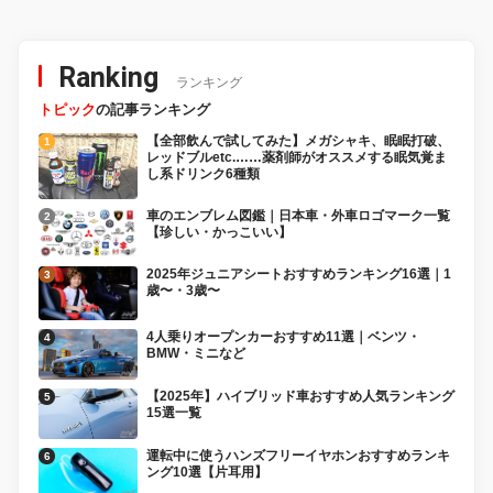
Ranking
ランキング
トピック
の記事ランキング
【全部飲んで試してみた】メガシャキ、眠眠打破、
レッドブルetc.……薬剤師がオススメする眠気覚ま
し系ドリンク6種類
車のエンブレム図鑑｜日本車・外車ロゴマーク一覧
【珍しい・かっこいい】
2025年ジュニアシートおすすめランキング16選｜1
歳〜・3歳〜
4人乗りオープンカーおすすめ11選｜ベンツ・
BMW・ミニなど
【2025年】ハイブリッド車おすすめ人気ランキング
15選一覧
運転中に使うハンズフリーイヤホンおすすめランキ
ング10選【片耳用】