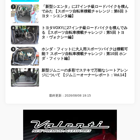
「新型シエンタ」に27インチ級ロードバイクを積ん
でみた 【スポーツ自転車積載チャレンジ：第6回 ト
ヨタ・シエンタ編】
トヨタVOXYに27インチ級ロードバイクを積んでみ
る 【スポーツ自転車積載チャレンジ：第5回 トヨ
タ・ヴォクシー編】
ホンダ・フィットに大人用スポーツバイクは積載可
能？ スポーツ自転車積載チャレンジ：第10回 ホン
ダ・フィット編】
新型ジムニーの多彩でステキで万能なシートアレン
ジについて 【ジムニーオーナーレポート：Vol.14】
最終更新：2026/08/08 19:15