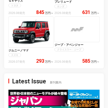
ＧＲヤリス
プレリュード
トヨタ
ホンダ
845
631
2026.08発売
万円
～
2026.08発売
万円
～
ジープ・アベンジャー
クライスラー・ジープ
ジムニーノマド
スズキ
293
585
2026.07発売
万円
～
2026.06発売
万円
～
Latest Issue
新刊案内