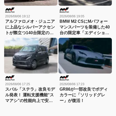
2026/08/06 19:12
2026/08/06 19:05
アルファロメオ・ジュニア
BMW M2 CSにMパフォー
に上品なシルバーアクセン
マンスパーツを装備した40
トが際立つ140台限定の
台の限定車「エディショ
「スポルト スペチアーレ」
ン・エッジ」が登場！
が登場！
2026/08/06 17:25
2026/08/06 17:23
スバル「ステラ」改良モデ
GR86が一部改良でボディ
ル発表！ 運転支援機能“ス
カラーに「ソリッドグレ
マアシ”の性能向上で安心
ー」が復活！
感さらにアップ