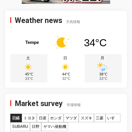
Weather news
天気情報
34°C
Tempe
土
日
月
45°C
44°C
38°C
33°C
32°C
33°C
Market survey
市場情報
日経
トヨタ
日産
ホンダ
マツダ
スズキ
三菱
いすゞ
SUBARU
日野
ヤマハ発動機