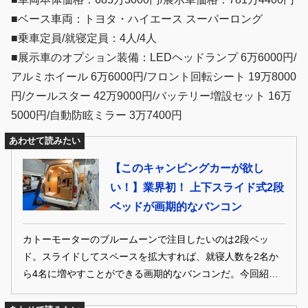
■ベース車両：トヨタ・ハイエース スーパーロング
■乗車定員/就寝定員：4人/4人
■展示車のオプション装備：LEDヘッドランプ 6万6000円/
アルミホイール 6万6000円/フロント回転シート 19万8000
円/クールスター 42万9000円/バッテリー増設セット 16万
5000円/自動防眩ミラー 3万7400円
あわせて読みたい
【このキャンピングカーが欲し
い！】業界初！ 上下スライド式2段
ベッドが画期的なバンコン
カトーモーターのブルームーンで注目したいのは2段ベッ
ド。スライドしてスペースを拡大すれば、就寝人数を2名か
ら4名に増やすことができる画期的なバンコンだ。今回紹介
するEXはさらに＋1名分の就寝スペースを設けており、シチ