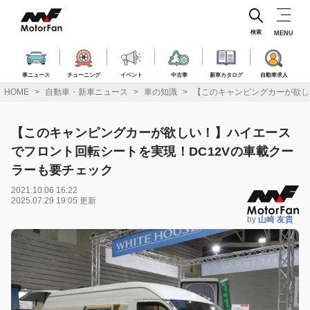
コ
ン
テ
検索
MENU
ン
ツ
へ
車ニュース
チューニング
イベント
中古車
新車カタログ
自動車求人
ス
HOME
自動車・新車ニュース
車の知識
【このキャンピングカーが欲し
キ
ッ
プ
【このキャンピングカーが欲しい！】ハイエース
でフロント回転シートを実現！DC12Vの車載クー
ラーも要チェック
2021.10.06 16:22
2025.07.29 19:05 更新
by
山崎 友貴