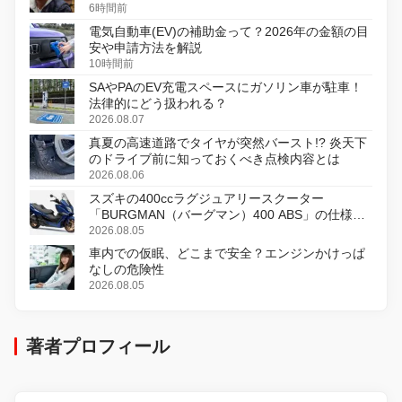
初のデジタルリマスター版で復活
6時間前
電気自動車(EV)の補助金って？2026年の金額の目
安や申請方法を解説
10時間前
SAやPAのEV充電スペースにガソリン車が駐車！
法律的にどう扱われる？
2026.08.07
真夏の高速道路でタイヤが突然バースト!? 炎天下
のドライブ前に知っておくべき点検内容とは
2026.08.06
スズキの400ccラグジュアリースクーター
「BURGMAN（バーグマン）400 ABS」の仕様を
変更し、8月18日に発売
2026.08.05
車内での仮眠、どこまで安全？エンジンかけっぱ
なしの危険性
2026.08.05
著者プロフィール