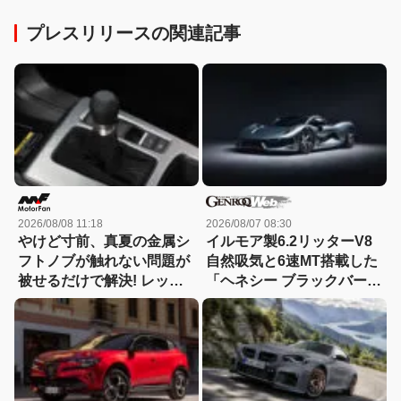
プレスリリースの関連記事
2026/08/08 11:18
2026/08/07 08:30
やけど寸前、真夏の金属シ
イルモア製6.2リッターV8
フトノブが触れない問題が
自然吸気と6速MT搭載した
被せるだけで解決! レッツ
「ヘネシー ブラックバー
ォのシリコンカバーが夏も
ド」がデビュー【動画】
冬も快適すぎる! 【CAR
MONO図鑑】