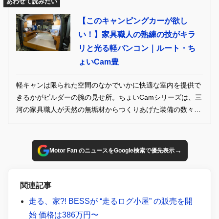
ュエーションに応じて多彩なアレンジが可能となっている。
あわせて読みたい
TEXT●山崎友貴（YAMASAKI Tomotaka） PHOTO●Motor-
【このキャンピングカーが欲し
Fan.jp
い！】家具職人の熟練の技がキラ
リと光る軽バンコン｜ルート・ち
ょいCam豊
軽キャンは限られた空間のなかでいかに快適な室内を提供で
きるかがビルダーの腕の見せ所。ちょいCamシリーズは、三
河の家具職人が天然の無垢材からつくりあげた装備の数々が
唯一無二の心地よさを生んでいる。 TEXT●山崎友貴
（YAMASAKI Tomotaka） PHOTO●Motor-Fan.jp
→
Motor Fan のニュースをGoogle検索で優先表示
関連記事
走る、家?! BESSが “走るログ小屋” の販売を開
始 価格は386万円〜