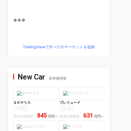
TradingViewですべてのマーケットを追跡
New Car
新車種情報
ＧＲヤリス
プレリュード
トヨタ
ホンダ
845
631
2026.08発売
万円
～
2026.08発売
万円
～