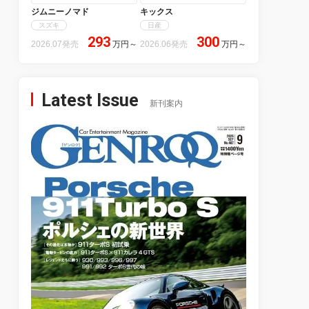
ジムニーノマド
キックス
スズキ
日産
293
300
2026.07発売
万円
～
2026.06発売
万円
～
Latest Issue
新刊案内