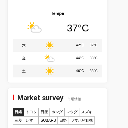
Tempe
37°C
木
42°C
32°C
金
44°C
33°C
土
46°C
33°C
Market survey
市場情報
日経
トヨタ
日産
ホンダ
マツダ
スズキ
三菱
いすゞ
SUBARU
日野
ヤマハ発動機