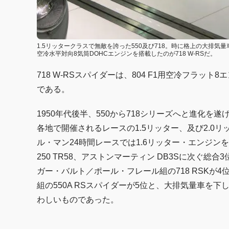
1.5リッタークラスで無敵を誇った550及び718。時に格上の大排気
空冷水平対向8気筒DOHCエンジンを搭載したのが718 W-RSだ。
718 W-RSスパイダーは、804 F1用空冷フラッ
である。
1950年代後半、550から718シリーズへと進化
各地で開催されるレースの1.5リッター、及び2.0
ル・マン24時間レースでは1.6リッター・エンジ
250 TR58、アストンマーティン DB3Sに次ぐ総
ガー・バルト／ポール・フレール組の718 RSKが
組の550A RSスパイダーが5位と、大排気量車を
わしいものであった。