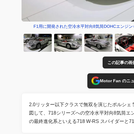
F1用に開発された空冷水平対向8気筒DOHCエンジンを
この記事の画
Motor Fan 
2.0リッター以下クラスで無双を演じたポルシェ 
図して、718シリーズへの空冷水平対向8気筒エ
の最終進化系といえる718 W-RS スパイダーと71