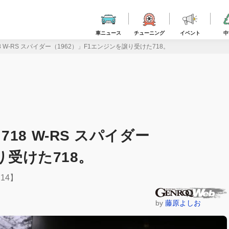
車ニュース
チューニング
イベント
中
W-RS スパイダー（1962）」F1エンジンを譲り受けた718。
8 W-RS スパイダー
り受けた718。
：14】
by
藤原よしお