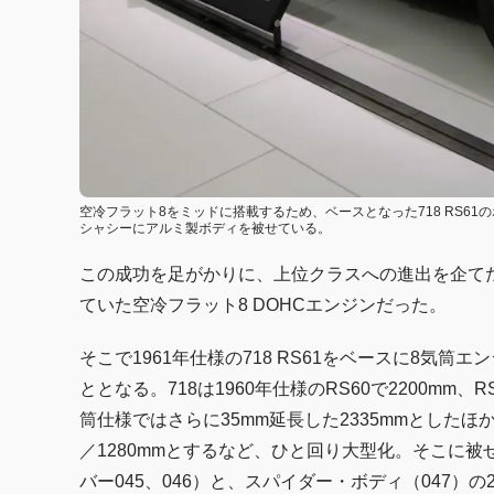
空冷フラット8をミッドに搭載するため、ベースとなった718 RS6
シャシーにアルミ製ボディを被せている。
この成功を足がかりに、上位クラスへの進出を企てた
ていた空冷フラット8 DOHCエンジンだった。
そこで1961年仕様の718 RS61をベースに8気
ととなる。718は1960年仕様のRS60で2200mm
筒仕様ではさらに35mm延長した2335mmとしたほか
／1280mmとするなど、ひと回り大型化。そこに
バー045、046）と、スパイダー・ボディ（047）の