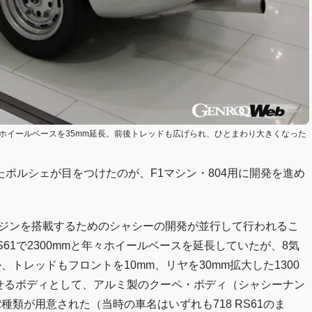
1のホイールベースを35mm延長。前後トレッドも広げられ、ひとまわり大きくなった
ポルシェが目をつけたのが、F1マシン・804用に開発を進め
筒エンジンを搭載するためのシャシーの開発が並行して行われるこ
、RS61で2300mmと年々ホイールベースを延長していたが、8気
、トレッドもフロントを10mm、リヤを30mm拡大した1300
被せるボディとして、アルミ製のクーペ・ボディ（シャシーナン
2種類が用意された（当時の車名はいずれも718 RS61のま