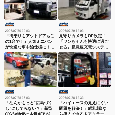
2026/07/30 12:03
2026/07/29 12:03
『街乗りもアウトドアもこ
見守りカメラもOP設定！
の1台で！』人気ミニバン
『ワンちゃんも快適に過ご
が快適な車中泊仕様に！
せる』超急速充電システム
【東京キャンピングカーシ
を搭載した軽トラキャンパ
ョー2026】
ー【東京キャンピングカー
ショー2026】
2026/07/28 15:03
2026/07/28 12:33
「なんかもっと“広島づく
『ハイエースの見えにくい
し”にしてみない？」新型
問題を解決！』6型以降な
CX-5×地元の本気ギアが融
ら導入できるドアミラーが