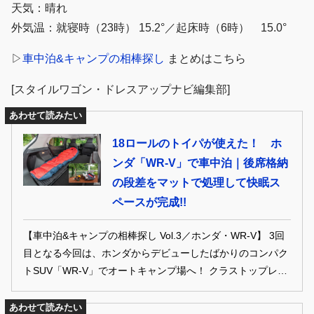
天気：晴れ
外気温：就寝時（23時） 15.2°／起床時（6時） 15.0°
▷
車中泊&キャンプの相棒探し
まとめはこちら
[スタイルワゴン・ドレスアップナビ編集部]
あわせて読みたい
18ロールのトイパが使えた！ ホ
ンダ「WR-V」で車中泊｜後席格納
の段差をマットで処理して快眠ス
ペースが完成!!
【車中泊&キャンプの相棒探し Vol.3／ホンダ・WR-V】 3回
目となる今回は、ホンダからデビューしたばかりのコンパク
トSUV「WR-V」でオートキャンプ場へ！ クラストップレベ
ルの荷室空間がウリだけに、アウトドアギアの積載性はもち
ろん快適な車中泊も期待できそう！
あわせて読みたい