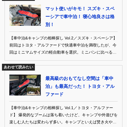
マット使いがキモ！ スズキ・スペ
ーシアで車中泊！ 寝心地良さは格
別！
【車中泊&キャンプの相棒探し Vol.2／スズキ・スペーシア】
前回はトヨタ・アルファードで快適車中泊を満喫したが、今
回はミニマムサイズの軽自動車を選択。ミニバンに比べると
車室内の狭さや荷物の積載性に不安を抱く人も少なくない
が、最近の軽自動車は快適性が驚くほど向上している。ソロ
あわせて読みたい
キャンや車中泊の相棒として選ぶ人も増え、選択肢も非常に
最高級のおもてなし空間は「車中
多い。そんな軽自動車の中から選んだのは、スズキの新型ス
泊」も最高だった！ トヨタ・アル
ペーシア。
ファード
【車中泊&キャンプの相棒探し Vol.1／トヨタ・アルファー
ド】 爆発的なブームは落ち着いたけど、キャンプや外遊びを
楽しむ人たちは変わらず多い。キャンプといえば焚き火や料