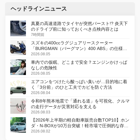
ヘッドラインニュース
真夏の高速道路でタイヤが突然バースト!? 炎天下
のドライブ前に知っておくべき点検内容とは
7時間前
スズキの400ccラグジュアリースクーター
「BURGMAN（バーグマン）400 ABS」の仕様を
変更し、8月18日に発売
2026.08.05
車内での仮眠、どこまで安全？エンジンかけっぱ
なしの危険性
2026.08.05
エアコンをつけたら酸っぱい臭いが…目的地に着
く「3分前」のひと工夫でカビを防ぐ方法
2026.08.04
令和8年熊本地震で「通れる道」を可視化、クルマ
の走行データが災害対応を支える
2026.08.03
【2026年上半期の軽自動車販売台数TOP10】ホン
ダ・N-BOXが10万台突破！軽市場で圧倒的な存在
感
2026.08.02