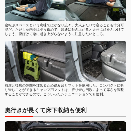
寝転ぶスペースという意味ではかなり広々。大人ふたりで寝ることも十分可
能だ。ただし室内高は少々低めで、普通に起き上がると天井に頭をぶつけて
しまう。寝ぼけて急に起き上がらないように注意したいところ。
前席と後席の隙間を埋めるため踏み台とマットを使用した。コンパクトに折
り畳むことができるキャンプ用マットは、折り畳む回数によって厚さを調整
することができるので、こういったシチュエーションでも便利。
奥行きが長くて床下収納も便利