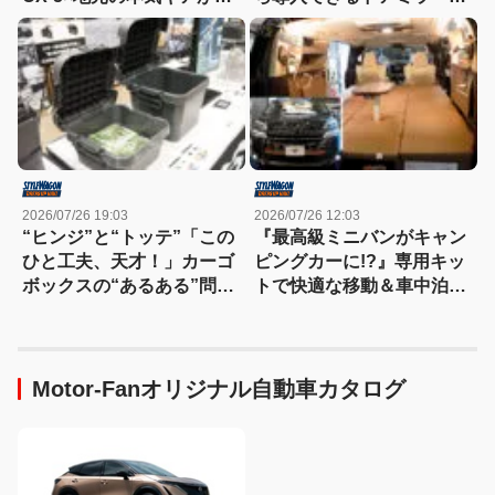
合したマツダブースが熱す
すごく便利！【東京キャン
ぎる！
ピングカーショー2026】
2026/07/26 19:03
2026/07/26 12:03
“ヒンジ”と“トッテ”「この
『最高級ミニバンがキャン
ひと工夫、天才！」カーゴ
ピングカーに!?』専用キッ
ボックスの“あるある”問題
トで快適な移動＆車中泊を
を一発解決する便利アイテ
実現【東京キャンピングカ
ムを発見！
ーショー2026】
Motor-Fanオリジナル自動車カタログ