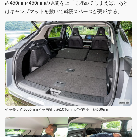
約450mm×450mmの隙間を上手く埋めてしまえば、あと
はキャンプマットを敷いて就寝スペースが完成する。
荷室長：約1600mm／室内幅：約1090mm／室内高：約680mm