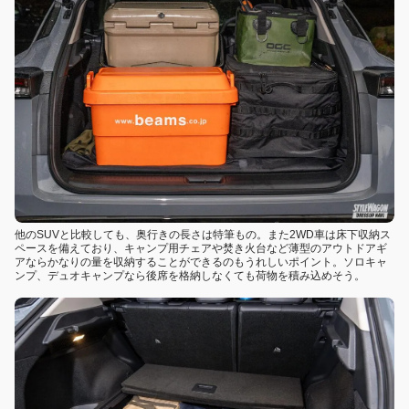
他のSUVと比較しても、奥行きの長さは特筆もの。また2WD車は床下収納ス
ペースを備えており、キャンプ用チェアや焚き火台など薄型のアウトドアギ
アならかなりの量を収納することができるのもうれしいポイント。ソロキャ
ンプ、デュオキャンプなら後席を格納しなくても荷物を積み込めそう。