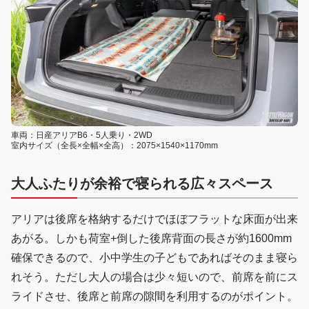
車両：日産アリアB6・5人乗り・2WD
室内サイズ（全長×全幅×全高）：2075×1540×1170mm
大人ふたりが余裕で寝られる広々スペース
アリアは後席を格納するだけでほぼフラットな床面が出来
あがる。しかも荷室+倒した後席背面の長さが約1600mm
確保できるので、小中学生の子どもであればそのまま寝ら
れそう。ただし大人の場合は少々短いので、前席を前にス
ライドさせ、後席と前席の隙間を利用するのがポイント。