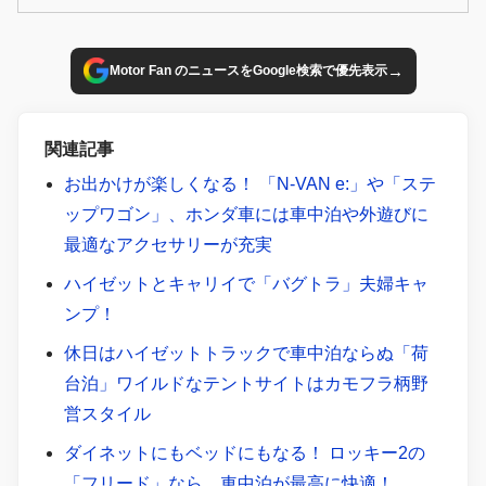
理を楽しんでテントで寝るのが王道だけど、就寝はクルマで
車中泊という人も多く、そんな需要に対応するオートキャン
プ場やRVパークが増えている。今月から、車中泊やキャン
→
Motor Fan のニュースをGoogle検索で優先表示
プに最適なクルマ選びを検証する「車中泊&キャンプの相棒
探し」スタートします！
関連記事
お出かけが楽しくなる！ 「N-VAN e:」や「ステ
ップワゴン」、ホンダ車には車中泊や外遊びに
最適なアクセサリーが充実
ハイゼットとキャリイで「バグトラ」夫婦キャ
ンプ！
休日はハイゼットトラックで車中泊ならぬ「荷
台泊」ワイルドなテントサイトはカモフラ柄野
営スタイル
ダイネットにもベッドにもなる！ ロッキー2の
「フリード」なら、車中泊が最高に快適！