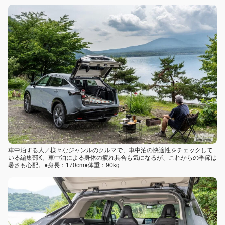
車中泊する人／様々なジャンルのクルマで、車中泊の快適性をチェックして
いる編集部K。車中泊による身体の疲れ具合も気になるが、これからの季節は
暑さも心配。●身長：170cm●体重：90kg