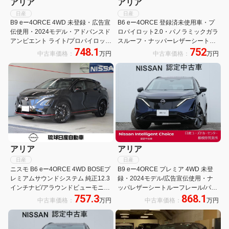
アリア
アリア
日産
日産
B9 eー4ORCE 4WD 未登録・広告宣
B6 eー4ORCE 登録済未使用車・プ
伝使用・2024モデル・アドバンスド
ロパイロット2.0・パノラミックガラ
アンビエント ライト/プロパイロット
スルーフ・ナッパーレザーシート・
748.1
752
2.0プロパイロットリモートパーキン
NISSAN CONNECTナビ・BOSEプ
中古車価格：
万円
中古車価格：
万円
グヘッドアップディスプレイ/’寒冷地
レミアムサウンドシステム・ETC2.0
仕様 クリアビューパッケージ/BOSE
アリア
アリア
日産
日産
ニスモ B6 eー4ORCE 4WD BOSEプ
B9 eー4ORCE プレミア 4WD 未登
レミアムサウンドシステム 純正12.3
録・2024モデル/広告宣伝使用・ナ
インチナビ/アラウンドビューモニタ
ッパレザーシートルーフレール/パノ
757.3
868.1
ー、ETC2.0、ドライブレコーダー
ラミックガラスルーフ/寒冷地仕様 ク
中古車価格：
万円
中古車価格：
万円
【防錆未施工】
リアビューパッケージ /BOSE
Premium Sound System