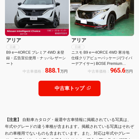
アリア
アリア
日産
日産
B9 eー4ORCE プレミア 4WD 未登
ニスモ B9 eー4ORCE 4WD 寒冷地
録・広告宣伝使用・ナッパレザーシ
仕様クリアビューパッケージ(ワイパ
ート
ーデアイサー) BOSE Premium
888.1
965.6
Sound System&10スピーカー クル
中古車価格：
万円
中古車価格：
万円
ーズコントロール 衝突被害軽減シス
テム サンルーフ
中古車トップ
【注意】
自動車カタログ・厳選中古車情報に掲載されている写真は、
年式やグレードの違う車種が含まれます。掲載されている写真はそれぞ
れの車種用でないものも含まれています。また、対応は年式やグレー