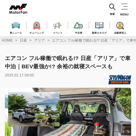
コ
ン
テ
検索
MENU
ン
ツ
へ
車ニュース
チューニング
イベント
中古車
新車カタログ
自動車求人
ス
HOME
日産
アリア
エアコン フル稼働で眠れる!? 日産「アリア」で車中
キ
ッ
プ
エアコン フル稼働で眠れる!? 日産「アリア」で車
中泊｜BEV最強か!? 余裕の就寝スペースも
2025.02.17 09:00