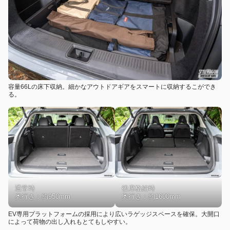
容量66Lの床下収納。細かなアウトドアギアをスマートに収納するこができ
る。
通常時
後席格納時
奥行き：約950mm
奥行き：約1600mm
EV専用プラットフォームの採用により広いラゲッジスペースを確保。大開口
によって荷物の出し入れもとてもしやすい。