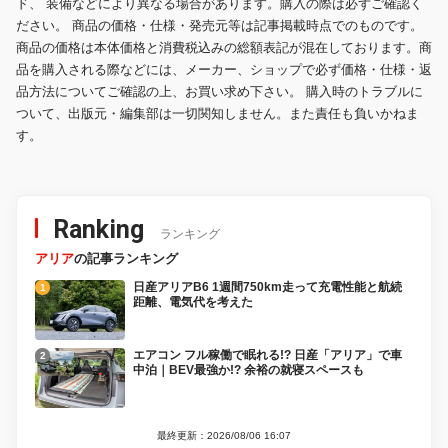
ド、 装備などにより異なる場合があります。購入の際は必ずご確認く
ださい。 商品の価格・仕様・発売元等は記事掲載時点でのものです。
商品の価格は本体価格と消費税込みの総額表記が混在しております。商
品を購入される際などには、メーカー、ショップで必ず価格・仕様・返
品方法についてご確認の上、お買い求め下さい。 購入時のトラブルに
ついて、出版元・編集部は一切関知しません。また責任も負いかねま
す。
Ranking
ランキング
アリア
の記事ランキング
日産アリアB6 1週間750km走って充電性能と航続
距離、電気代を考えた
エアコン フル稼働で眠れる!? 日産「アリア」で車
中泊｜BEV最強か!? 余裕の就寝スペースも
最終更新：2026/08/06 16:07