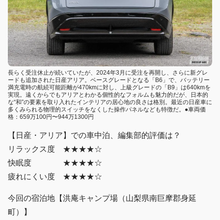
長らく受注休止が続いていたが、2024年3月に受注を再開し、さらに新グレ
ードも追加された日産アリア。ベースグレードとなる「B6」で、バッテリー
満充電時の航続可能距離が470kmに対し、上級グレードの「B9」は640kmを
実現。遠くからでもアリアとわかる個性的なフォルムも魅力的だが、日本的
な“和”の要素を取り入れたインテリアの居心地の良さは格別。最近の日産車に
多くみられる物理的スイッチをなくした操作パネルなども特徴だ。●車両価
格：659万100円〜944万1300円
【日産・アリア】での車中泊、編集部的評価は？
リラックス度 ★★★★☆
快眠度 ★★★★☆
疲れにくい度 ★★★★☆
今回の宿泊地【洪庵キャンプ場（山梨県南巨摩郡身延
町）】