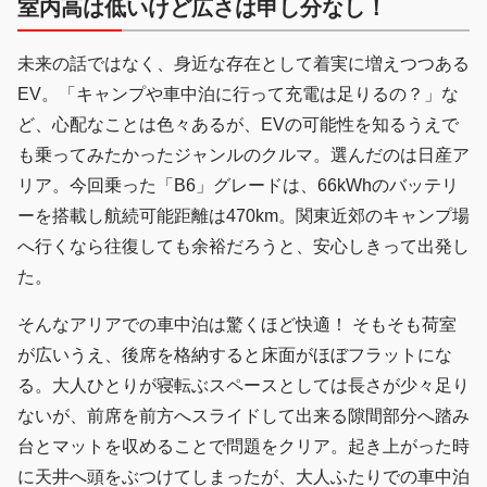
室内高は低いけど広さは申し分なし！
未来の話ではなく、身近な存在として着実に増えつつある
EV。「キャンプや車中泊に行って充電は足りるの？」な
ど、心配なことは色々あるが、EVの可能性を知るうえで
も乗ってみたかったジャンルのクルマ。選んだのは日産ア
リア。今回乗った「B6」グレードは、66kWhのバッテリ
ーを搭載し航続可能距離は470km。関東近郊のキャンプ場
へ行くなら往復しても余裕だろうと、安心しきって出発し
た。
そんなアリアでの車中泊は驚くほど快適！ そもそも荷室
が広いうえ、後席を格納すると床面がほぼフラットにな
る。大人ひとりが寝転ぶスペースとしては長さが少々足り
ないが、前席を前方へスライドして出来る隙間部分へ踏み
台とマットを収めることで問題をクリア。起き上がった時
に天井へ頭をぶつけてしまったが、大人ふたりでの車中泊