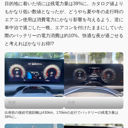
目的地に着いた頃には残電力量は39%に。カタログ値より
もかなり低い数値となったが、どうやら夏や冬の走行時の
エアコン使用は消費電力にかなり影響を与えるよう。逆に
車中泊で過ごした一晩、エアコンを付けたままにしていた
際のバッテリーの電力消費は約10%。快適な夜が過ごせる
と考えればかなりお得!?
到着
出発
出発前の後続可能距離は430km。170kmの走行でバッテリーの残電力量は
39%に。