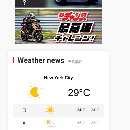
Weather news
天気情報
New York City
29°C
日
34°C
24°C
月
33°C
23°C