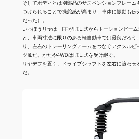
そしてボディとは別部品のサスペンションフレーム
つけられることで操舵感が高まり、車体に振動も伝
だった）。
いっぽうリヤは、FFがI.T.L.式からトーション
と、車両寸法に限りのある軽自動車では最良だろう
り、左右のトレーリングアームをつなぐアクスルビ
ツ風だ。かたや4WDはI.T.L.式を受け継ぐ。
リヤデフを置く、ドライブシャフトを左右に這わせ
だ。