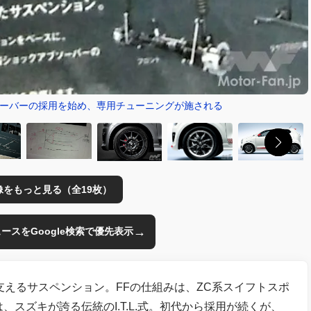
ソーバーの採用を始め、専用チューニングが施される
像をもっと見る（全19枚）
→
のニュースをGoogle検索で優先表示
支えるサスペンション。FFの仕組みは、ZC系スイフトスポ
スズキが誇る伝統のI.T.L.式。初代から採用が続くが、