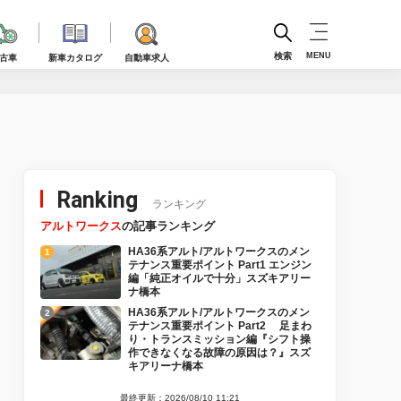
検索
MENU
古車
新車カタログ
自動車求人
Ranking
ランキング
アルトワークス
の記事ランキング
HA36系アルト/アルトワークスのメン
テナンス重要ポイント Part1 エンジン
編「純正オイルで十分」スズキアリー
ナ橋本
HA36系アルト/アルトワークスのメン
テナンス重要ポイント Part2 足まわ
り・トランスミッション編『シフト操
作できなくなる故障の原因は？』スズ
キアリーナ橋本
最終更新：2026/08/10 11:21