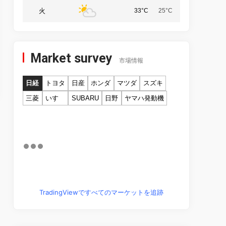
火
33°C
25°C
Market survey
市場情報
日経
トヨタ
日産
ホンダ
マツダ
スズキ
三菱
いすゞ
SUBARU
日野
ヤマハ発動機
TradingViewですべてのマーケットを追跡