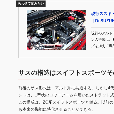
あわせて読みたい
現行スズキ
｜Dr.SUZ
現行のアルト
ンの搭載は、
グを加えて専
誇るエンジン
ークスを語り
士の “ワークスの歴史” 
サスの構造はスイフトスポーツそ
（Dr. SUZUKI
WORKS
前後のサス形式は、アルト系に共通する。しかし4代
ントは、L型状のロワーアームを用いたストラット
この構成は、ZC系スイフトスポーツと似る。以前の
も本来の機能に特化させることができる。