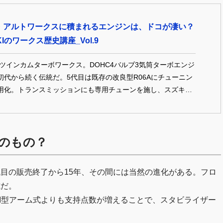
・アルトワークスに積まれるエンジンは、ドコが凄い？
UKIのワークス歴史講座_Vol.9
 ツインカムターボワークス。DOHC4バルブ3気筒ターボエンジ
初代から続く伝統だ。5代目は既存の改良型R06Aにチューニン
用化。トランスミッションにも専用チューンを施し、スズキの
特性と見事に連携させた。 人気連載・週刊【スズキ・アルトワ
尽くす】。ワークスを語り始めたら終わらない（?!）スズキ博
を繙く連載、第9回。 TEXT / PHOTO：スズキ博士
のもの？
） PHOTO：REV SPEED / SWIFT MAGAZINE with ALTO
目の販売終了から15年、その間には当然の進化がある。フロ
式だ。
I型アーム式よりも支持点数が増えることで、スタビライザー