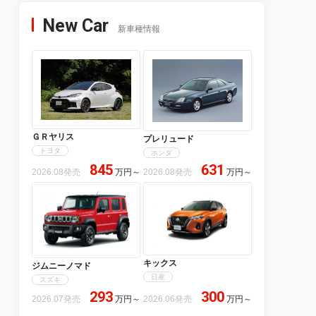
New Car
新車種情報
ＧＲヤリス
プレリュード
トヨタ
ホンダ
845
631
2026.08発売
万円
～
2026.08発売
万円
～
キックス
ジムニーノマド
日産
スズキ
293
300
2026.07発売
万円
～
2026.06発売
万円
～