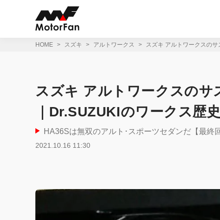
コ
ン
テ
ン
ツ
HOME
スズキ
アルトワークス
スズキ アルトワークスのサス
へ
ス
キ
ッ
スズキ アルトワークスのサ
プ
｜Dr.SUZUKIのワークス歴
HA36Sは無双のアルト･スポーツセダンだ【最
2021.10.16 11:30