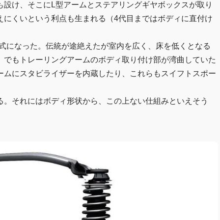
も設け、そこにL型アームとステアリングギヤボックスが取り
えにくいという利点も生まれる（4代目まではボディに直付け
ビーム式になった。伝統が途絶えたが室内を広く、床を低くとなる
。でもトレーリングアームのボディ取り付け部が湾曲していた
ームにスタビライザーを内蔵したり、これらもスイフトスポー
る。それにはボディ形状から、この上ない仕組みといえそう