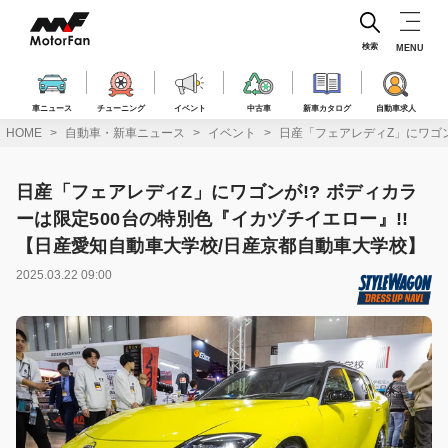
コ
ン
テ
検索
MENU
ン
ツ
へ
車ニュース
チューニング
イベント
中古車
新車カタログ
自動車求人
ス
HOME
自動車・新車ニュース
イベント
日産「フェアレディZ」にワゴン
キ
ッ
プ
日産「フェアレディZ」にワゴンが!? ボディカラ
ーは限定500台の特別色『イカヅチイエロー』!!
【日産愛知自動車大学校/日産京都自動車大学校】
2025.03.22 09:00