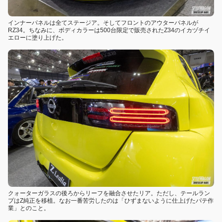
インナーパネルは全てステージア。そしてフロントのアウターパネルが
RZ34。ちなみに、ボディカラーは500台限定で販売されたZ34のイカヅチイ
エローに塗り上げた。
クォーターガラスの後ろからリーフを融合させたリア。ただし、テールラン
プはZ純正を移植。なお一番苦労したのは「ひずまないように仕上げたパテ作
業」とのこと。