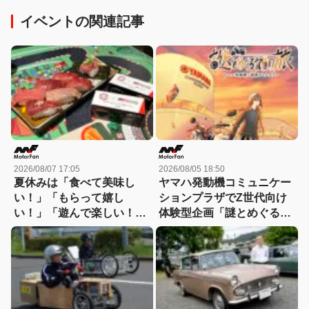
イベントの関連記事
2026/08/07 17:05
2026/08/05 18:50
夏休みは「食べて美味し
ヤマハ発動機コミュニケー
い！」「もらって嬉し
ションプラザでZ世代向け
い！」「遊んで楽しい！」
体験型企画「謎とめぐる記
GAZOO Racingとコラボす
憶の旅」が実施中！
るスシローへGO！