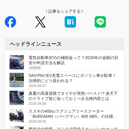
\
記事をシェアする
/
ヘッドラインニュース
電気自動車(EV)の補助金って？2026年の金額の目
安や申請方法を解説
1時間前
SAやPAのEV充電スペースにガソリン車が駐車！
法律的にどう扱われる？
2026.08.07
真夏の高速道路でタイヤが突然バースト!? 炎天下
のドライブ前に知っておくべき点検内容とは
2026.08.06
スズキの400ccラグジュアリースクーター
「BURGMAN（バーグマン）400 ABS」の仕様を
変更し、8月18日に発売
2026.08.05
車内での仮眠、どこまで安全？エンジンかけっぱ