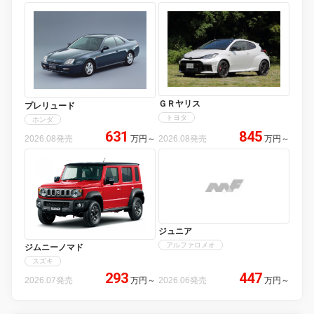
ＧＲヤリス
プレリュード
トヨタ
ホンダ
631
845
2026.08発売
万円
～
2026.08発売
万円
～
ジュニア
アルファロメオ
ジムニーノマド
スズキ
293
447
2026.07発売
万円
～
2026.06発売
万円
～