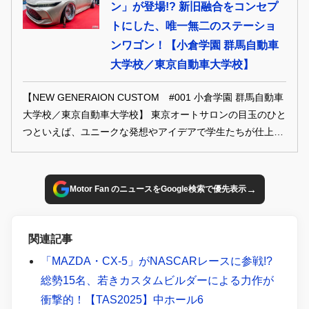
ン」が登場!? 新旧融合をコンセプ
トにした、唯一無二のステーショ
ンワゴン！【小倉学園 群馬自動車
大学校／東京自動車大学校】
【NEW GENERAION CUSTOM #001 小倉学園 群馬自動車
大学校／東京自動車大学校】 東京オートサロンの目玉のひと
つといえば、ユニークな発想やアイデアで学生たちが仕上げ
たクルマたち。 メーカーやショップとは一味違った型にはま
らない自由な発想のカスタムで、今年も大いに会場を沸かせ
てくれた。 そんな次世代のカスタムマイスターたちが手がけ
→
Motor Fan のニュースをGoogle検索で優先表示
た、珠玉のマシンを拝見してみよう！
関連記事
「MAZDA・CX-5」がNASCARレースに参戦!?
総勢15名、若きカスタムビルダーによる力作が
衝撃的！【TAS2025】中ホール6