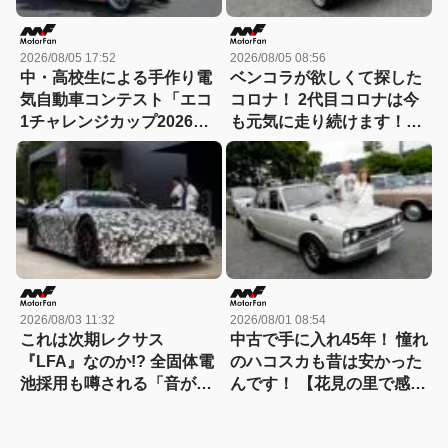
2026/08/05 17:52
2026/08/05 08:56
中・高校生による手作り電
ベンコラが欲しくて探した
気自動車コンテスト「エコ
コロナ！ 2代目コロナは今
1チャレンジカップ2026」
も元気に走り続けます！
が8月22日に開催！
【花見の里で感謝の集いや
ります！】
2026/08/03 11:32
2026/08/01 08:54
これは次期レクサス
中古で手に入れ45年！ 憧れ
『LFA』なのか!? 全固体電
のハコスカも昔は安かった
池採用も噂される「音がし
んです！ 【花見の里で感謝
ない」謎の次世代スーパー
の集いやります！】
カーの正体を探る! 【現地