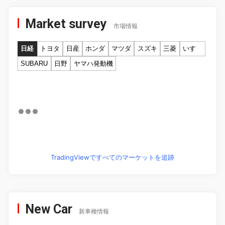
Market survey
市場情報
日経
トヨタ
日産
ホンダ
マツダ
スズキ
三菱
いすゞ
SUBARU
日野
ヤマハ発動機
TradingViewですべてのマーケットを追跡
New Car
新車種情報