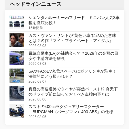
ヘッドラインニュース
シエンタvsルーミーvsフリード｜ミニバン人気3車
種を徹底比較！
15時間前
ガス・ヴァン・サントが“黄色い車”に込めた意味
とは？名作『マイ・プライベート・アイダホ』が
初のデジタルリマスター版で復活
2026.08.08
電気自動車(EV)の補助金って？2026年の金額の目
安や申請方法を解説
2026.08.08
SAやPAのEV充電スペースにガソリン車が駐車！
法律的にどう扱われる？
2026.08.07
真夏の高速道路でタイヤが突然バースト!? 炎天下
のドライブ前に知っておくべき点検内容とは
2026.08.06
スズキの400ccラグジュアリースクーター
「BURGMAN（バーグマン）400 ABS」の仕様を
変更し、8月18日に発売
2026.08.05