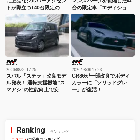
に上品なシルバーアクセン
マンスパーツを装備した40
トが際立つ140台限定の
台の限定車「エディショ
「スポルト スペチアーレ」
ン・エッジ」が登場！
が登場！
2026/08/06 17:25
2026/08/06 17:23
スバル「ステラ」改良モデ
GR86が一部改良でボディ
ル発表！ 運転支援機能“ス
カラーに「ソリッドグレ
マアシ”の性能向上で安心
ー」が復活！
感さらにアップ
Ranking
ランキング
ニュース
の記事ランキング