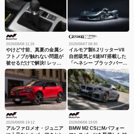
2026/08/08 11:18
2026/08/07 08:30
やけど寸前、真夏の金属シ
イルモア製6.2リッターV8
フトノブが触れない問題が
自然吸気と6速MT搭載した
被せるだけで解決! レッツ
「ヘネシー ブラックバー
ォのシリコンカバーが夏も
ド」がデビュー【動画】
冬も快適すぎる! 【CAR
MONO図鑑】
2026/08/06 19:12
2026/08/06 19:05
アルファロメオ・ジュニア
BMW M2 CSにMパフォー