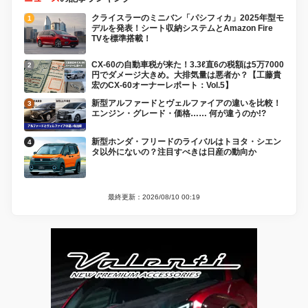
クライスラーのミニバン「パシフィカ」2025年型モ
デルを発表！シート収納システムとAmazon Fire
TVを標準搭載！
CX-60の自動車税が来た！3.3ℓ直6の税額は5万7000
円でダメージ大きめ。大排気量は悪者か？【工藤貴
宏のCX-60オーナーレポート：Vol.5】
新型アルファードとヴェルファイアの違いを比較！
エンジン・グレード・価格…… 何が違うのか!?
新型ホンダ・フリードのライバルはトヨタ・シエン
タ以外にないの？注目すべきは日産の動向か
最終更新：2026/08/10 00:19