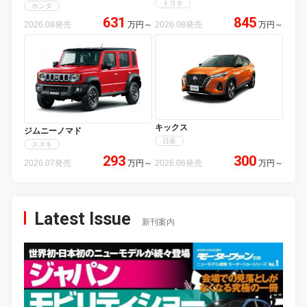
トヨタ
ホンダ
631
845
2026.08発売
万円
～
2026.08発売
万円
～
キックス
ジムニーノマド
日産
スズキ
293
300
2026.07発売
万円
～
2026.06発売
万円
～
Latest Issue
新刊案内