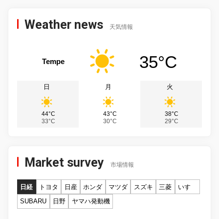
Weather news
天気情報
35°C
Tempe
日
月
火
44°C
43°C
38°C
33°C
30°C
29°C
Market survey
市場情報
日経
トヨタ
日産
ホンダ
マツダ
スズキ
三菱
いすゞ
SUBARU
日野
ヤマハ発動機