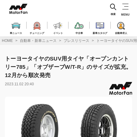
コ
ン
テ
検索
MENU
ン
ツ
へ
車ニュース
チューニング
イベント
中古車
新車カタログ
自動車求人
ス
HOME
自動車・新車ニュース
プレスリリース
トーヨータイヤのSUV用
キ
ッ
プ
トーヨータイヤのSUV用タイヤ「オープンカント
リー785」「オブザーブW/T-R」のサイズが拡充。
12月から順次発売
2023.11.02 20:40