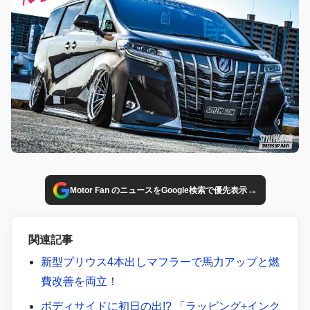
→
Motor Fan のニュースをGoogle検索で優先表示
関連記事
新型プリウス4本出しマフラーで馬力アップと燃
費改善を両立！
ボディサイドに初日の出!? 「ラッピング+インク