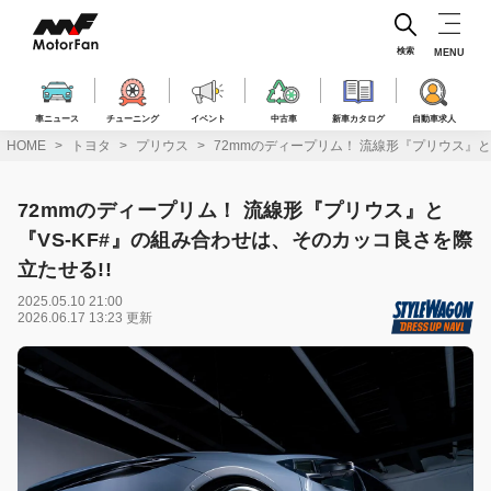
コ
ン
テ
検索
MENU
ン
ツ
へ
車ニュース
チューニング
イベント
中古車
新車カタログ
自動車求人
ス
HOME
トヨタ
プリウス
72mmのディープリム！ 流線形『プリウス』と
キ
ッ
プ
72mmのディープリム！ 流線形『プリウス』と
『VS-KF#』の組み合わせは、そのカッコ良さを際
立たせる!!
2025.05.10 21:00
2026.06.17 13:23 更新