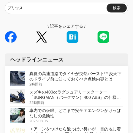
検索
\
記事をシェアする
/
ヘッドラインニュース
真夏の高速道路でタイヤが突然バースト!? 炎天下
のドライブ前に知っておくべき点検内容とは
2時間前
スズキの400ccラグジュアリースクーター
「BURGMAN（バーグマン）400 ABS」の仕様を
変更し、8月18日に発売
22時間前
車内での仮眠、どこまで安全？エンジンかけっぱ
なしの危険性
2026.08.05
エアコンをつけたら酸っぱい臭いが…目的地に着