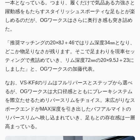
一本となっている。つまり、履くだけで気品ある力強さと
躍動感をもたらすスタイリッシュスポーティな足もとが楽
しめるのだが、OGワークスはさらに奥行き感も突き詰め
た。
「推奨マッチングの20×8J＋46ではリム深度34㎜となり、
どこか物足りなさが残ります。そこで足まわりを現車セッ
ティングで煮詰めていき、リム深度72㎜の20×9.5J＋23に
しました」と、OGワークスの加藤代表。
なお、VS‐KF♯のリムはフルリバースとステップから選べ
るが、OGワークスは大口径感とともにブレーキシステム
を際立たせるためリバースリムをチョイス。末広がりなス
ポークエンドがMAX深度を引き出したバフアルマイトの
リバースリムへ映し込まれていき、足もとの存在感は一層
高まっている。