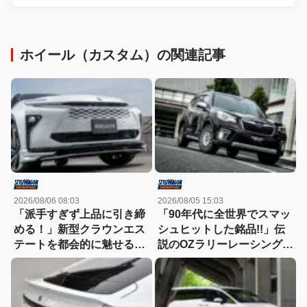
ホイール（カスタム）の関連記事
2026/08/06 08:03
2026/08/05 15:03
「派手すぎず上品に引き締
「90年代に全世界でスマッ
める！」新型クラウンエス
シュヒットした銘品!!」伝
テートを都会的に魅せる、
説のOZラリーレーシングを
モデリスタのディーラーで
今だからこそ狙いたい！
買える流麗スタイル