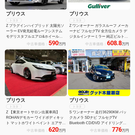
プリウス
プリウス
トヨタ
トヨタ
Z プラグインハイブリッド 太陽光ソ
Z ワンオーナー ガラスルーフ メーカ
ーラー EV発充給電ルーフシステム
ーナビ フルセグTV 全方位カメラ デ
モデリスタフルエアロ&ホイール
ジタルインナーミラー 純正ビルトイ
590
608.8
12.3型ディスプレイ 全周囲カメラD
ンETC 置くだけ充電 ステアリングヒ
中古車価格：
万円
中古車価格：
万円
インナーミラー BSM ワイヤレス充
ーター レーダークルーズコントロー
電器 パワーバックドア
ル レザーシート
プリウス
プリウス
トヨタ
トヨタ
Z 【東京オートサロン出展車両】
S ワンオーナー 走行36290KM バッ
ROHANデモカー ワイドボディキッ
クカメラ SDナビ フルセグTV
ト マットホワイトペイント エアサス
Bluetooth CD/DVD アイドリングス
620
776
12.0Jホイール カスタム
トップ 横滑り防止 電動格納ミラー
中古車価格：
万円
中古車価格：
万円
ステアリングスイッチ HIDライト フ