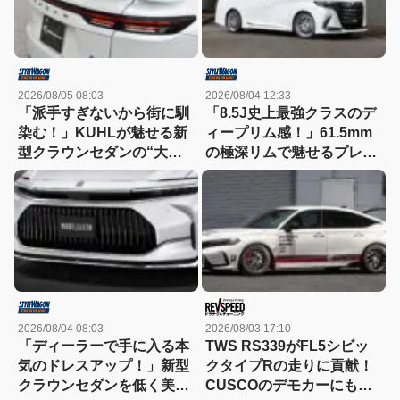
2026/08/05 08:03
2026/08/04 12:33
「派手すぎないから街に馴
「8.5J史上最強クラスのデ
染む！」KUHLが魅せる新
ィープリム感！」61.5mm
型クラウンセダンの“大人
の極深リムで魅せるプレシ
な”薄型フラップエアロ
ャスAST-M5の衝撃
2026/08/04 08:03
2026/08/03 17:10
「ディーラーで手に入る本
TWS RS339がFL5シビッ
気のドレスアップ！」新型
クタイプRの走りに貢献！
クラウンセダンを低く美し
CUSCOのデモカーにも装