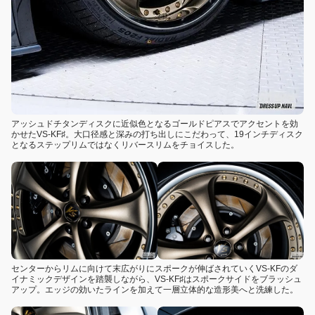
アッシュドチタンディスクに近似色となるゴールドピアスでアクセントを効
かせたVS-KF♯。大口径感と深みの打ち出しにこだわって、19インチディスク
となるステップリムではなくリバースリムをチョイスした。
センターからリムに向けて末広がりにスポークが伸ばされていくVS-KFのダ
イナミックデザインを踏襲しながら、VS-KF♯はスポークサイドをブラッシュ
アップ。エッジの効いたラインを加えて一層立体的な造形美へと洗練した。