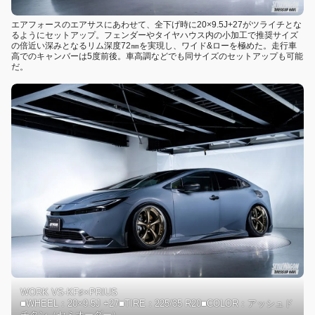
エアフォースのエアサスにあわせて、全下げ時に20×9.5J+27がツライチとな
るようにセットアップ。フェンダーやタイヤハウス内の小加工で推奨サイズ
の倍近い深みとなるリム深度72㎜を実現し、ワイド&ローを極めた。走行車
高でのキャンバーは5度前後。車高調などでも同サイズのセットアップも可能
だ。
WORK VS-KF♯×PRIUS
■WHEEL：20×9.5J +27■TIRE：225/35 R20■COLOR：アッシュド
チタン（セミオーダー）