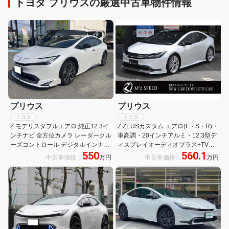
トヨタ プリウスの厳選中古車物件情報
プリウス
プリウス
トヨタ
トヨタ
Z モデリスタフルエアロ 純正12.3イ
Z ZEUSカスタム エアロ(F・S・R)・
ンチナビ 全方位カメラ レーダークル
車高調・20インチアルミ・12.3型デ
ーズコントロール デジタルインナー
ィスプレイオーディオプラス+TV・
550
560.1
ミラー ETC アルミホイール ミラー
パノラマルーフ・デジタルインナー
中古車価格：
万円
中古車価格：
万円
ウィンカー
ミラー・ドラレコ(前後)・デジタル
キー・ITSコネクト