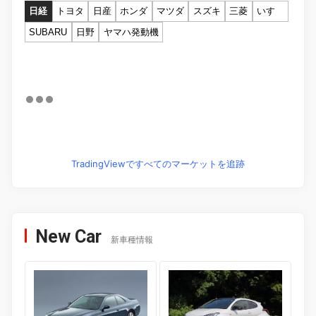
日経
トヨタ
日産
ホンダ
マツダ
スズキ
三菱
いすゞ
SUBARU
日野
ヤマハ発動機
TradingViewですべてのマーケットを追跡
New Car
新車種情報