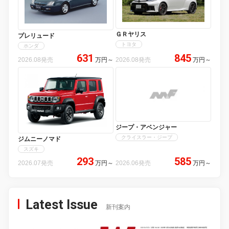
ＧＲヤリス
プレリュード
トヨタ
ホンダ
631
845
2026.08発売
万円
～
2026.08発売
万円
～
ジープ・アベンジャー
クライスラー・ジープ
ジムニーノマド
スズキ
293
585
2026.07発売
万円
～
2026.06発売
万円
～
Latest Issue
新刊案内