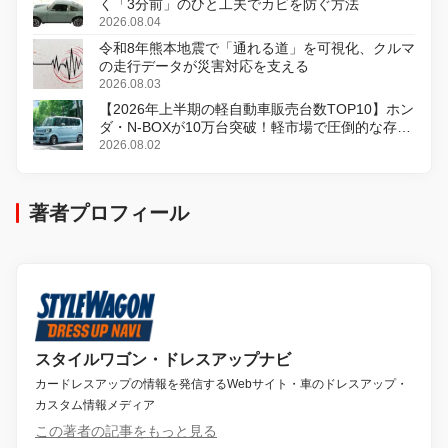
く「3分前」のひと工夫でカビを防ぐ方法
2026.08.04
令和8年熊本地震で「通れる道」を可視化、クルマ
の走行データが災害対応を支える
2026.08.03
【2026年上半期の軽自動車販売台数TOP10】ホン
ダ・N-BOXが10万台突破！軽市場で圧倒的な存在
感
2026.08.02
著者プロフィール
スタイルワゴン・ドレスアップナビ
カードレスアップの情報を発信するWebサイト・車のドレスアップ・
カスタム情報メディア
この著者の記事をもっと見る