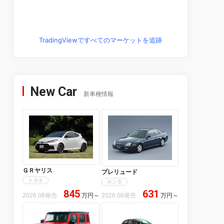
TradingViewですべてのマーケットを追跡
New Car
新車種情報
ＧＲヤリス
プレリュード
トヨタ
ホンダ
845
631
2026.08発売
万円
～
2026.08発売
万円
～