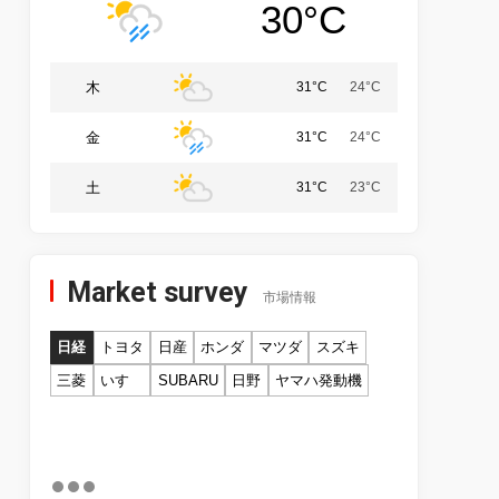
30°C
木
31°C
24°C
金
31°C
24°C
土
31°C
23°C
Market survey
市場情報
日経
トヨタ
日産
ホンダ
マツダ
スズキ
三菱
いすゞ
SUBARU
日野
ヤマハ発動機