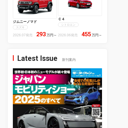
Ｃ４
ジムニーノマド
シトロエン
スズキ
293
455
2026.07発売
万円
～
2026.06発売
万円
～
Latest Issue
新刊案内