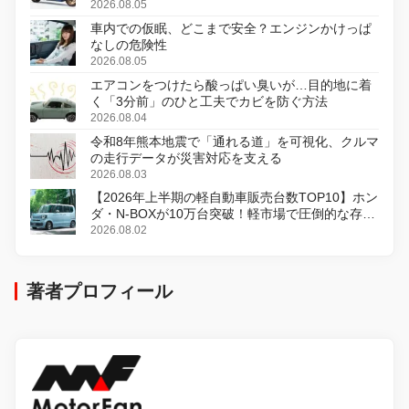
変更し、8月18日に発売
2026.08.05
車内での仮眠、どこまで安全？エンジンかけっぱ
なしの危険性
2026.08.05
エアコンをつけたら酸っぱい臭いが…目的地に着
く「3分前」のひと工夫でカビを防ぐ方法
2026.08.04
令和8年熊本地震で「通れる道」を可視化、クルマ
の走行データが災害対応を支える
2026.08.03
【2026年上半期の軽自動車販売台数TOP10】ホン
ダ・N-BOXが10万台突破！軽市場で圧倒的な存在
感
2026.08.02
著者プロフィール