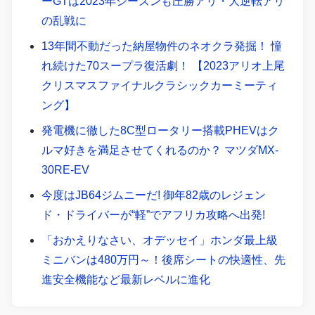
ーGTは2023年シーズンも圧勝アリ・大逆転アリ
の乱戦に
13年間不動だった納屋物件のネオクラ発掘！ 憧
れ続けた70スープラ復活劇！ 【2023アリオ上尾
クリスマスファイナルクラシックカーミーティ
ング】
発電機に徹した8C型ロータリー搭載PHEVはク
ルマ好きを満足させてくれるのか？ マツダMX-
30RE-EV
今度はJB64ジムニーだ! 御年82歳のレジェン
ド・ドライバーが“軽”でアフリカ攻略へ出発!
「おかえりなさい、オデッセイ」ホンダ最上級
ミニバンは480万円～！後席シートの快適性、先
進安全機能など最新レベルに進化