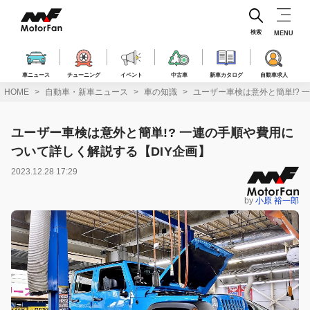
コ
ン
テ
検索
MENU
ン
ツ
へ
車ニュース
チューニング
イベント
中古車
新車カタログ
自動車求人
ス
HOME
自動車・新車ニュース
車の知識
ユーザー車検は意外と簡単!? 
キ
ッ
プ
ユーザー車検は意外と簡単!? 一連の手順や費用に
ついて詳しく解説する【DIY企画】
2023.12.28 17:29
by
小原 裕一郎