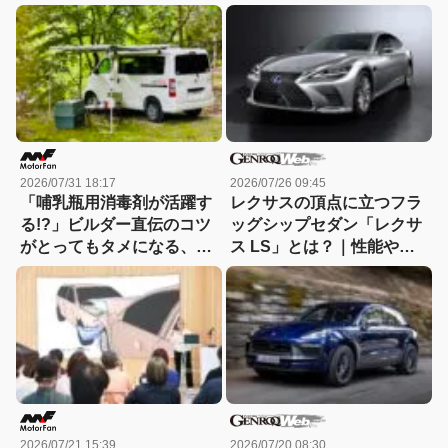
2026/07/31 18:17
2026/07/26 09:45
「哺乳瓶用消毒剤が活躍す
レクサスの頂点に立つフラ
る!?」ビルダー直伝のコツ
ッグシップセダン「レクサ
がとってもタメになる、キ
ス LS」とは？｜性能や特
ャンピングカーのお手入れ
徴、新車・中古車価格
講座
2026/07/21 15:39
2026/07/20 08:30