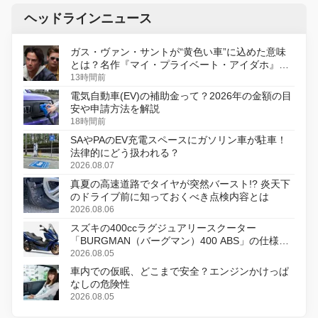
ヘッドラインニュース
ガス・ヴァン・サントが“黄色い車”に込めた意味
とは？名作『マイ・プライベート・アイダホ』が
初のデジタルリマスター版で復活
13時間前
電気自動車(EV)の補助金って？2026年の金額の目
安や申請方法を解説
18時間前
SAやPAのEV充電スペースにガソリン車が駐車！
法律的にどう扱われる？
2026.08.07
真夏の高速道路でタイヤが突然バースト!? 炎天下
のドライブ前に知っておくべき点検内容とは
2026.08.06
スズキの400ccラグジュアリースクーター
「BURGMAN（バーグマン）400 ABS」の仕様を
変更し、8月18日に発売
2026.08.05
車内での仮眠、どこまで安全？エンジンかけっぱ
なしの危険性
2026.08.05