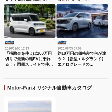
ンタ一部改良】
改良】
2026/08/05 12:33
2026/08/05 07:03
「補助金を使えば200万円
約10万円の価格差で何が違
切りで最新の軽EVに乗れ
う？【新型エルグランド】
る！」両側スライドで使い
エアログレードの
勝手も抜群!!【BYD
「AUTECH」3種類を比較
RACCO】
してみた！
Motor-Fanオリジナル自動車カタログ