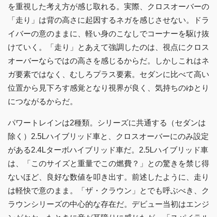
を重視した考え方が感じ取れる。実際、クロスオーバーの
「走り」は背の高さに起因するネガを感じさせない。ドラ
イバーの意のままに、軽い身のこなしでコーナーを駆け抜
けていく。「走り」とあえて強調したのは、視点にクロス
オーバーならではの高さを感じるからだ。しかしこれはネ
ガ要素ではなく、むしろプラス要素。セダンに比べて高い
位置から見下ろす感覚となり視界が良く、気持ちのゆとり
につながるからだ。
パワートレインは2種類。シリーズに共通する（セダンは
除く）2.5Lハイブリッド車と、クロスオーバーにのみ設定
がある2.4Lターボハイブリッド車だ。2.5Lハイブリッド車
は、「このサイズと重量でこの燃費？」との驚きを禁じ得
ないほど、良好な数値を叩き出す。前述したように、走り
は軽快で意のまま。「ザ・クラウン」とでも呼ぶべき、ク
ラウンシリーズの中心的な存在だ。デビュー当初はエンジ