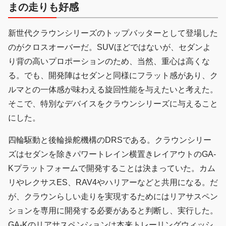
まの走りも好感
新世代クラウンシリーズのトップバッターとして登場した
のがクロスオーバーだ。SUVほどではないが、セダンよ
り背の高いプロポーションのため、当然、重心は高くな
る。でも、開発陣はセダンと同様にフラット感があり、ク
ルマとの一体感が味わえる旋回性能を与えたいと考えた。
そこで、特別なデバイスをクラウンシリーズに与えること
にした。
四輪駆動と後輪操舵機構のDRSである。クラウンシリー
ズはセダンを除きパワートレイン横置きレイアウトのGA-
Kプラットフォームで開発することは決まっていた。カム
リやレクサスES、RAV4やハリアーなどと共用になる。だ
が、クラウンらしい走りを実現するためにはリアサスペン
ションを専用に開発する必要があると判断し、実行した。
GA-Kのリアサスペンションは本来トレーリングウィッシ