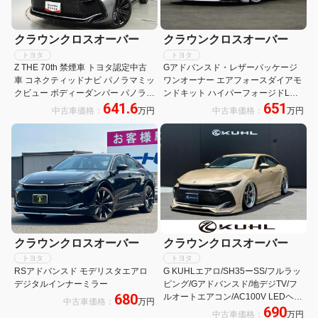
クラウンクロスオーバー
クラウンクロスオーバー
トヨタ
トヨタ
Z THE 70th 禁煙車 トヨタ認定中古
Gアドバンスド・レザーパッケージ
車 コネクティッドナビ パノラマミッ
ワンオーナー エアフォースダイアモ
クビュー ボディーダンパー パノラマ
ンドキット ハイパーフォージドLC5
641.6
651
ルーフ デジタルインナーミラー 後席
22インチAW 白革内装 モデリスタエ
中古車価格：
万円
中古車価格：
万円
リクライニング 衝突(ブレーキ)軽減
アロ KUHLオーバーフェンダー TRD
リアスポ シートエアコン ディスプレ
イオーディオ
クラウンクロスオーバー
クラウンクロスオーバー
トヨタ
トヨタ
RSアドバンスド モデリスタエアロ
G KUHLエアロ/SH35ーSS/フルラッ
デジタルインナーミラー
ピング/Gアドバンスド/地デジTV/フ
680
ルオートエアコン/AC100V LEDヘッ
中古車価格：
万円
690
ドライト/パワーシート/バックモニタ
中古車価格：
万円