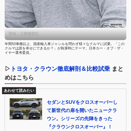
著者：工藤貴宏氏
年間50車種以上、国産輸入車ジャンルを問わず様々なクルマに試乗。「この
クルマは誰を幸せにできるか？」が執筆時にテーマ。日本カー・オブ・ザ・
イヤー選考委員。
▷
トヨタ・クラウン徹底解剖＆比較試乗
まと
めはこちら
あわせて読みたい
セダンとSUVをクロスオーバーし
て新世代の扉を開いたニュークラ
ウン。シリーズの先陣をきった
『クラウンクロスオーバー』！