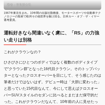
著者：世良耕太氏
1967年東京生まれ。10年間の出版社勤務後、モータースポーツや自動車テク
ノロジーの取材で欧州その他世界を駆け回る。日本カー・オブ・ザ・イヤー
選考委員。
運転好きなら間違いなく虜に、「RS」の力強
い走りは別格
これがクラウンなの？
ひさびさにひとつのボディではなく複数のボディタイプ
で“クラウン群”となった16代目クラウン。そのトップバッ
ターとなったクロスオーバーを目にして、そう感じたのは
筆者だけではないはず。デビュー時は「大胆に変わった」
と思っていた15代目なんて、今にして思えばクロスオー
バーSUVスタイルのセダンに比べるとまだまだ保守的だ
った。これがクラウンだなんて、10年前の人に見せたっ