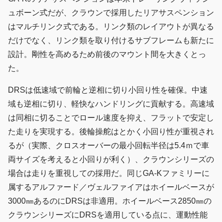
ュボーン式だが、クラウンで採用したリアサスペンション
はマルチリンク式である。リンク類のレイアウトが異なる
だけでなく、リンク類を取り付けるサブフレームも新たに
設計。剛性を高めるため前後のマウント間を大きくとっ
た。
DRSは低速域で前輪と逆相に切り小回り性を確保。中速
域も逆相に切り、軽快なハンドリングに貢献する。高速域
は同相に切ることでロール速度を抑え、フラットで安定し
た走りを実現する。後輪操舵はとかく小回り性が重視され
るが（実際、クロスオーバーの最小回転半径は5.4ｍで車
両サイズを考えると小回りが利く）、クラウンシリーズの
場合は走りを重視しての採用だ。同じGA-Kファミリーに
属するアルファード／ヴェルファイアはホイールベースが
3000㎜あるのにDRSは非適用。ホイールベース2850㎜の
クラウンシリーズにDRSを適用している点に、運動性能