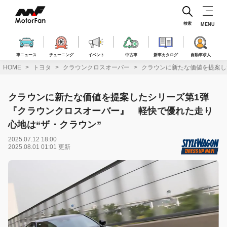
コ
ン
テ
検索
MENU
ン
ツ
へ
車ニュース
チューニング
イベント
中古車
新車カタログ
自動車求人
ス
HOME
トヨタ
クラウンクロスオーバー
クラウンに新たな価値を提案し
キ
ッ
プ
クラウンに新たな価値を提案したシリーズ第1弾
『クラウンクロスオーバー』 軽快で優れた走り
心地は“ザ・クラウン”
2025.07.12 18:00
2025.08.01 01:01 更新