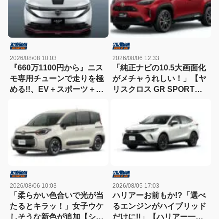
2026/08/08 10:03
2026/08/06 12:33
『660万1100円から』ニス
「純正ナビの10.5大画面化
モ専用チューンで走りを極
がメチャうれしい！」【ヤ
める!!、EV＋スポーツ＋ク
リスクロス GR SPORT一
ロスオーバーの新時代【新
部改良】
型リーフNISMO】
2026/08/06 10:03
2026/08/05 17:03
「柔らかい色合いで光が当
ハリアーお前もか!?「選べ
たるとキラッ！」女子ウケ
るエンジンがハイブリッド
しそうな新色が追加【シエ
だけに!!」【ハリアー一部