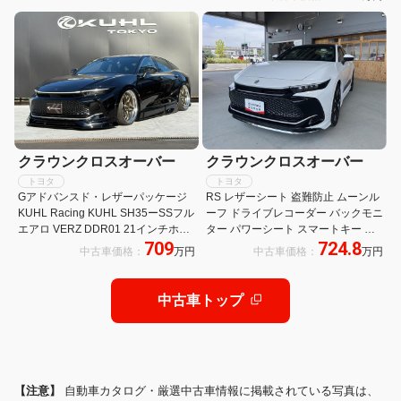
ー/クルーズコントロール/ETC
クラウンクロスオーバー
クラウンクロスオーバー
トヨタ
トヨタ
Gアドバンスド・レザーパッケージ
RS レザーシート 盗難防止 ムーンル
KUHL Racing KUHL SH35ーSSフル
ーフ ドライブレコーダー バックモニ
エアロ VERZ DDR01 21インチホイ
ター パワーシート スマートキー ク
709
724.8
ール 1BLITZ車高調 12.3インチHDデ
ルーズコントロール ナビ&TV フルオ
中古車価格：
万円
中古車価格：
万円
ィスプレイ 4眼LEDヘッドライト 本
ートエアコン フルセグTV 衝突被害
革シート
軽減ブレーキ キーレス
中古車トップ
【注意】
自動車カタログ・厳選中古車情報に掲載されている写真は、