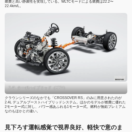
燃費と高い静粛性を実現している。WLTCモードによる燃費は22.2〜
22.4km/L。
2.4L ターボハイブリッド（HEV）
クラウンシリーズのなかでも「CROSSOVER RS」のみに用意されたのが
2.4L デュアルブーストハイブリッドシステム。ほかのモデルが燃費に優れた
2モーター式に対し、パワー感あふれる1モーター式。燃料が無鉛プレミアム
なのもほかとの違い。
見下ろす運転感覚で視界良好、軽快で意のま