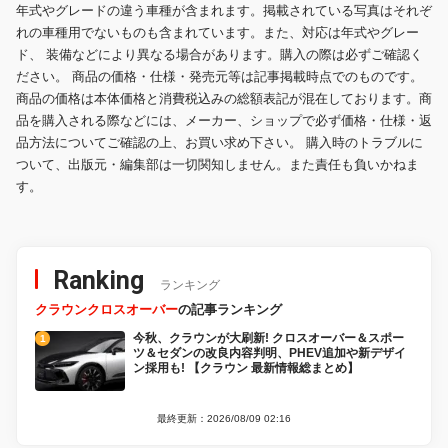
年式やグレードの違う車種が含まれます。掲載されている写真はそれぞ
れの車種用でないものも含まれています。また、対応は年式やグレー
ド、 装備などにより異なる場合があります。購入の際は必ずご確認く
ださい。 商品の価格・仕様・発売元等は記事掲載時点でのものです。
商品の価格は本体価格と消費税込みの総額表記が混在しております。商
品を購入される際などには、メーカー、ショップで必ず価格・仕様・返
品方法についてご確認の上、お買い求め下さい。 購入時のトラブルに
ついて、出版元・編集部は一切関知しません。また責任も負いかねま
す。
Ranking
ランキング
クラウンクロスオーバー
の記事ランキング
今秋、クラウンが大刷新! クロスオーバー＆スポー
ツ＆セダンの改良内容判明、PHEV追加や新デザイ
ン採用も! 【クラウン 最新情報総まとめ】
最終更新：2026/08/09 02:16