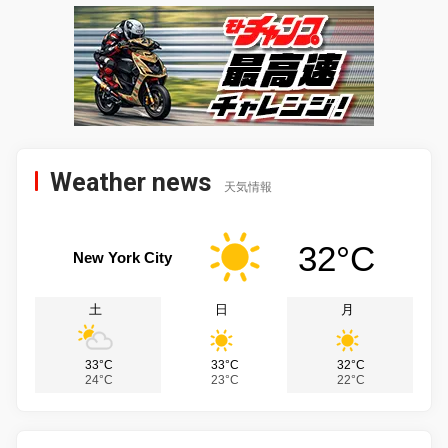
Weather news
天気情報
32°C
New York City
土
日
月
33°C
33°C
32°C
24°C
23°C
22°C