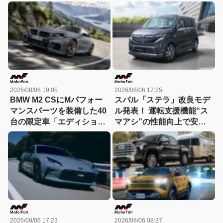
ド」がデビュー【動画】
「スポルト スペチアーレ」
が登場！
2026/08/06 19:05
2026/08/06 17:25
BMW M2 CSにMパフォー
スバル「ステラ」改良モデ
マンスパーツを装備した40
ル発表！ 運転支援機能“ス
台の限定車「エディショ
マアシ”の性能向上で安心
ン・エッジ」が登場！
感さらにアップ
2026/08/06 17:23
2026/08/06 08:37