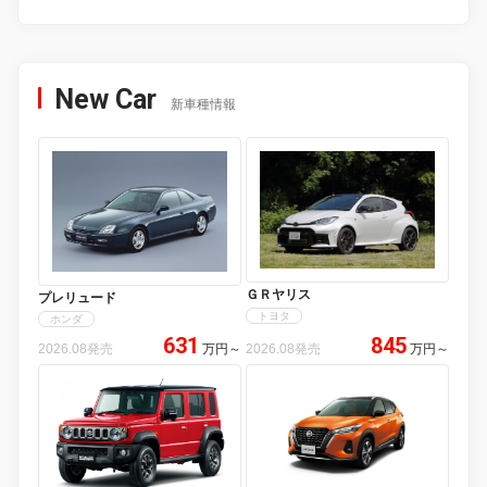
New Car
新車種情報
ＧＲヤリス
プレリュード
トヨタ
ホンダ
631
845
2026.08発売
万円
～
2026.08発売
万円
～