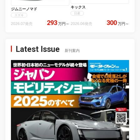
キックス
ジムニーノマド
日産
スズキ
293
300
2026.07発売
万円
～
2026.06発売
万円
～
Latest Issue
新刊案内