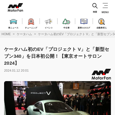
コ
ン
テ
検索
MENU
ン
ツ
へ
車ニュース
チューニング
イベント
中古車
新車カタログ
自動車求人
ス
HOME
ケータハム
ケータハム初のEV「プロジェクト V」と「新型セブン3
キ
ッ
プ
ケータハム初のEV「プロジェクト V」と「新型セ
ブン340」を日本初公開！【東京オートサロン
2024】
2024.01.12 20:01