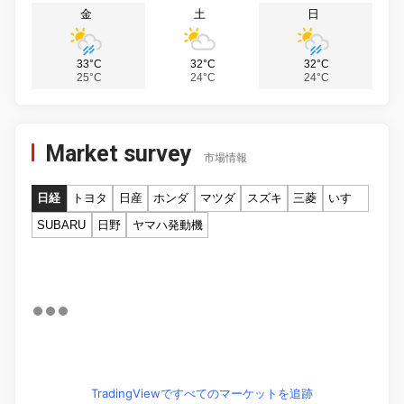
金
土
日
33°C
32°C
32°C
25°C
24°C
24°C
Market survey
市場情報
日経
トヨタ
日産
ホンダ
マツダ
スズキ
三菱
いすゞ
SUBARU
日野
ヤマハ発動機
TradingViewですべてのマーケットを追跡