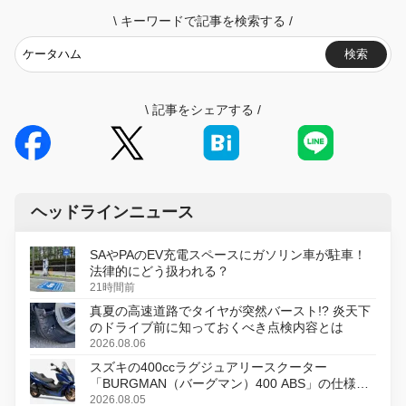
\
キーワードで記事を検索する
/
検索
\
記事をシェアする
/
ヘッドラインニュース
SAやPAのEV充電スペースにガソリン車が駐車！
法律的にどう扱われる？
21時間前
真夏の高速道路でタイヤが突然バースト!? 炎天下
のドライブ前に知っておくべき点検内容とは
2026.08.06
スズキの400ccラグジュアリースクーター
「BURGMAN（バーグマン）400 ABS」の仕様を
変更し、8月18日に発売
2026.08.05