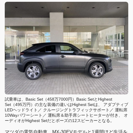
試乗車は、Basic Set（458万7000円）Basic SetとHighest
Set（495万円）の主な装備の違いはHighest Setは、 アダプティブ
LEDヘッドライト／ クルージングトラフィックサポート／ 運転席
10Wayパワーシート／ 運転席＆助手席シートヒーターが付き、 オ
ーディオがHighest Setだとボーズの12スピーカーとなる。
マツダの電気自動車、MX-30EVモデルと1週間ほど生活を