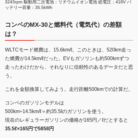
3243rpm 駆動用二次電池：リチウムイオン電池 総電圧：418V バ
ッテリー容量：35.5kWh
コンベのMX-30と燃料代（電気代）の差額
は？
WLTCモード燃費は、15.6km/ℓ。このときは、520km走っ
た燃費が14.5km/ℓだった。EVもガソリンも約500kmずつ
走ったわけだから、それなりに信頼性のあるデータだと思
う。
これを金額換算してみよう。走行距離500kmでの計算だ。
コンベのガソリンモデルは
500km÷14.5km/ℓ＝約35.5ℓのガソリンを使う。
現在のレギュラーガソリンの価格が165円／ℓだとすると
35.5ℓ×165円で5858円