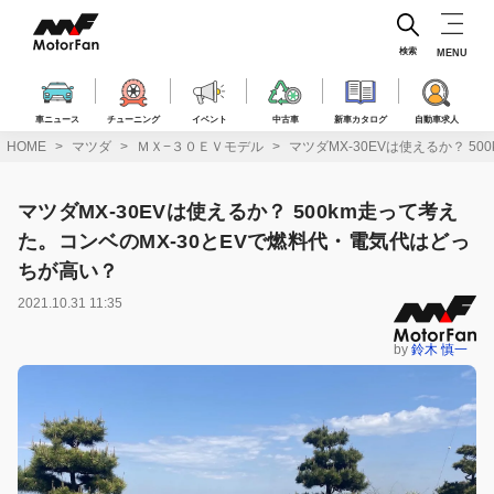
コ
ン
テ
検索
MENU
ン
ツ
へ
車ニュース
チューニング
イベント
中古車
新車カタログ
自動車求人
ス
HOME
マツダ
ＭＸ−３０ＥＶモデル
マツダMX-30EVは使えるか？ 5
キ
ッ
プ
マツダMX-30EVは使えるか？ 500km走って考え
た。コンベのMX-30とEVで燃料代・電気代はどっ
ちが高い？
2021.10.31 11:35
by
鈴木 慎一