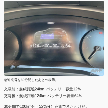
急速充電を30分間したあとの表示。
充電前：航続距離24km バッテリー容量12%
充電後：航続距離124km バッテリー容量64%
30分間で100km分（52%分）充電できたわけだ。