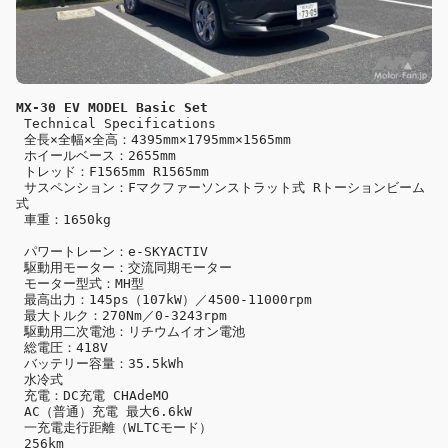
MX-30 EV MODEL Basic Set
 Technical Specifications

 全長×全幅×全高：4395mm×1795mm×1565mm

 ホイールベース：2655mm

 トレッド：F1565mm R1565mm

 サスペンション：Fマクファーソンストラット式 Rトーションビーム
式

 車重：1650kg

 パワートレーン：e-SKYACTIV

 駆動用モーター：交流同期モーター

 モーター型式：MH型

 最高出力：145ps（107kW）／4500-11000rpm

 最大トルク：270Nm／0-3243rpm

 駆動用二次電池：リチウムイオン電池

 総電圧：418V

 バッテリー容量：35.5kWh

 水冷式

 充電：DC充電 CHAdeMO

 AC（普通）充電 最大6.6kW

 一充電走行距離（WLTCモード）

 256km
