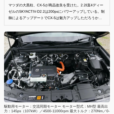
マツダの大黒柱、CX-5が商品改良を受けた。2.2ℓ直4ディー
ゼルのSKYACTIV-D2.2は200psにパワーアップしている。制
御によるアップデートでCX-5は魅力アップしただろうか？
TEXT & PHOTO：鈴木慎一（Motor-Fan）
駆動用モーター：交流同期モーター モーター型式：MH型 最高出
力：145ps（107kW）／4500-11000rpm 最大トルク：270Nm／0-