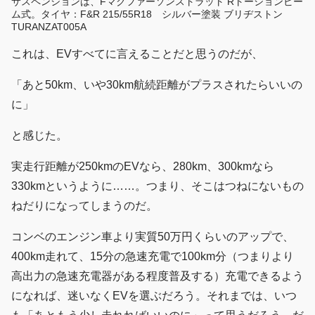
サスペンションは、Fマクファーソンストラット Rトーションビー
ム式。タイヤ：F&R 215/55R18 シルバー塗装 ブリヂストン
TURANZAT005A
これは、EVすべてに言えることだと思うのだが、
「あと50km、いや30km航続距離がプラスされたらいいの
に」
と感じた。
実走行距離が250kmのEVなら、280km、300kmなら
330kmというように……。つまり、そこはつねにないもの
ねだりになってしまうのだ。
コンベのエンジン車より実質50万円くらいのアップで、
400km走れて、15分の急速充電で100km分（つまりより
高出力の急速充電器がある程度普及する）充電できるよう
になれば、迷いなくEVを選ぶだろう。それまでは、いつ