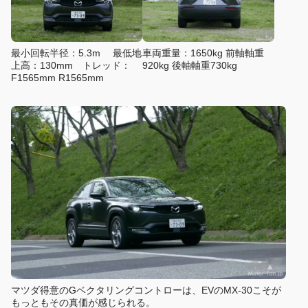
最小回転半径：5.3m 最低地
車両重量：1650kg 前軸軸重
上高：130mm トレッド：
920kg 後軸軸重730kg
F1565mm R1565mm
マツダ得意のGベクタリングコントローは、EVのMX-30こそが
もっともその真価が感じられる。