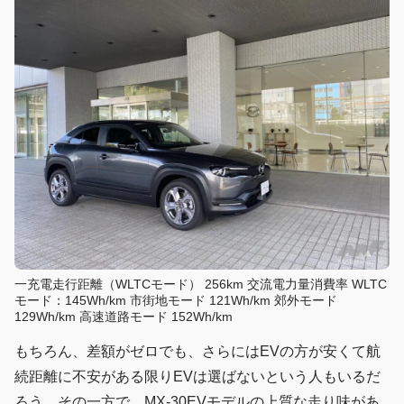
一充電走行距離（WLTCモード） 256km 交流電力量消費率 WLTC
モード：145Wh/km 市街地モード 121Wh/km 郊外モード
129Wh/km 高速道路モード 152Wh/km
もちろん、差額がゼロでも、さらにはEVの方が安くて航
続距離に不安がある限りEVは選ばないという人もいるだ
ろう。その一方で、MX-30EVモデルの上質な走り味があ