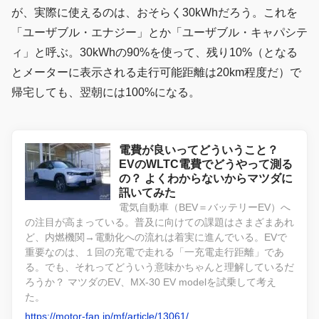
が、実際に使えるのは、おそらく30kWhだろう。これを
「ユーザブル・エナジー」とか「ユーザブル・キャパシテ
ィ」と呼ぶ。30kWhの90%を使って、残り10%（となる
とメーターに表示される走行可能距離は20km程度だ）で
帰宅しても、翌朝には100%になる。
電費が良いってどういうこと？
EVのWLTC電費でどうやって測る
の？ よくわからないからマツダに
訊いてみた
電気自動車（BEV＝バッテリーEV）へ
の注目が高まっている。普及に向けての課題はさまざまあれ
ど、内燃機関→電動化への流れは着実に進んでいる。EVで
重要なのは、１回の充電で走れる「一充電走行距離」であ
る。でも、それってどういう意味かちゃんと理解しているだ
ろうか？ マツダのEV、MX-30 EV modelを試乗して考え
た。
https://motor-fan.jp/mf/article/13061/