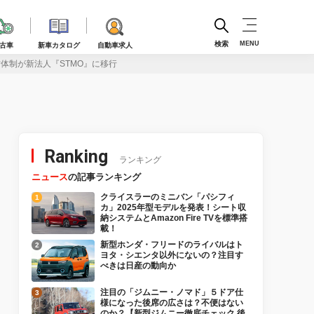
検索
MENU
古車
新車カタログ
自動車求人
体制が新法人『STMO』に移行
Ranking
ランキング
ニュース
の記事ランキング
クライスラーのミニバン「パシフィ
カ」2025年型モデルを発表！シート収
納システムとAmazon Fire TVを標準搭
載！
新型ホンダ・フリードのライバルはト
ヨタ・シエンタ以外にないの？注目す
べきは日産の動向か
注目の「ジムニー・ノマド」５ドア仕
様になった後席の広さは？不便はない
のか？【新型ジムニー徹底チェック 後