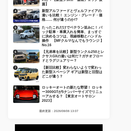
篇】
新型アルファードとヴェルファイアの
違いを比較！ エンジン・グレード・価
格…… 何が違うのか!?
たったこれだけでベテラン並みに！ バ
ック駐車・車庫入れを簡単、まっすぐ
に決めるコツは、視線移動とハンドル
操作 【MFクルマなんでもラウンジ 】
No.16
【兄弟車を比較】新型ランクル250とレ
クサスGXの違いは何だ？ガチオフロー
ドとラグジュアリー？
【新旧比較】変わらないようで変わっ
た新型スペーシア ギアは新型と旧型は
どこが違う？
ロッキーオートの新たな野望！ ロッキ
ー3000GTが5ナンバーサイズでリニュ
ーアルする？ 【東京オートサロン
2023】
最終更新：2026/08/06 13:07