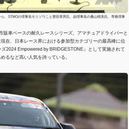
 TV』より。左から、STMOの理事長モリゾウこと豊田章男氏、副理事長の桑山晴美氏、専務理事
した市販車ベースの耐久レースシリーズ。アマチュアドライバーと
は現在、日本レース界における参加型カテゴリーの最高峰に位
24 Empowered by BRIDGESTONE』として実施されて
集めるなど高い人気を誇っている。