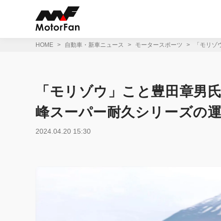
コ
ン
テ
ン
ツ
HOME
自動車・新車ニュース
モータースポーツ
「モリゾ
へ
ス
キ
ッ
「モリゾウ」こと豊田章男
プ
峰スーパー耐久シリーズの運
2024.04.20 15:30