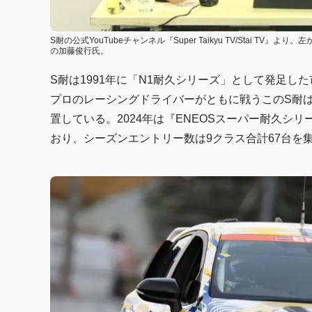
S耐の公式YouTubeチャンネル『Super Taikyu TV/Stai
の加藤俊行氏。
S耐は1991年に「N1耐久シリーズ」として発足
プロのレーシングドライバーがともに戦うこのS耐
置している。2024年は『ENEOSスーパー耐久シリーズ20
おり、シーズンエントリー数は9クラス合計67台を