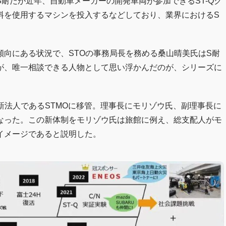
耐だが近年、自動車メーカーの開発車両が参加できるST-Qク
料を使用するマシンを投入するなどしており、業界におけるS
向にある状況で、STOの事務局長を務める桑山晴美氏はS耐
が、唯一相談できる人物として思い浮かんだのが、シリーズに
新法人であるSTMOに移管。理事長にモリゾウ氏、副理事長に
なった。この新体制をモリゾウ氏は旅館に例え、総支配人がモ
イメージであると説明した。