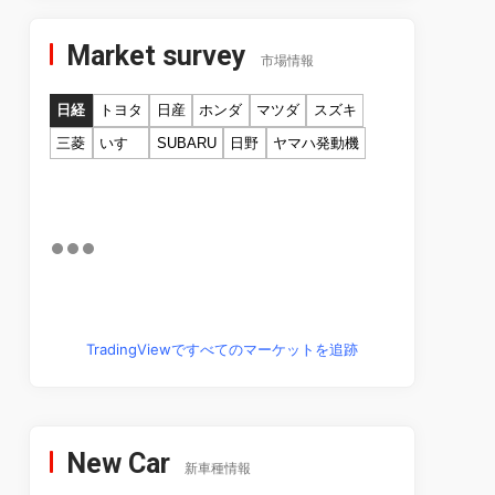
Market survey
市場情報
日経
トヨタ
日産
ホンダ
マツダ
スズキ
三菱
いすゞ
SUBARU
日野
ヤマハ発動機
TradingViewですべてのマーケットを追跡
New Car
新車種情報