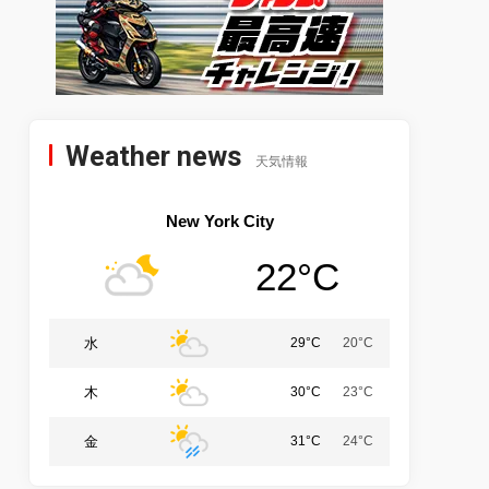
Weather news
天気情報
New York City
22°C
水
29°C
20°C
木
30°C
23°C
金
31°C
24°C