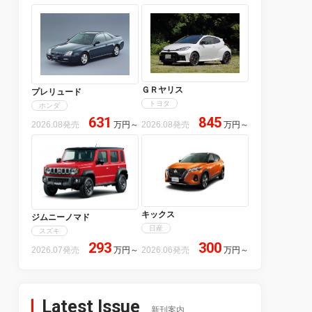
ＧＲヤリス
プレリュード
トヨタ
ホンダ
631
845
2026.08発売
万円
～
2026.08発売
万円
～
キックス
ジムニーノマド
日産
スズキ
293
300
2026.07発売
万円
～
2026.06発売
万円
～
Latest Issue
新刊案内