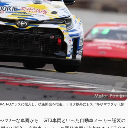
ローラをST-Qクラスに投入し、技術開発を推進。トヨタ以外にもスバルやマツダが代替
ーパワーな車両から、GT3車両といった自動車メーカー謹製の