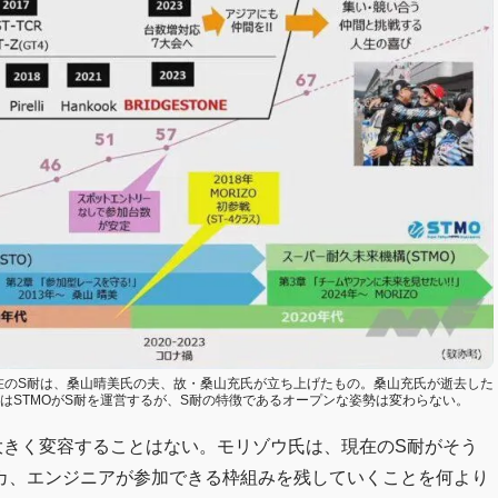
 TV』より。現在のS耐は、桑山晴美氏の夫、故・桑山充氏が立ち上げたもの。桑山充氏が逝去した
後はSTMOがS耐を運営するが、S耐の特徴であるオープンな姿勢は変わらない。
大きく変容することはない。モリゾウ氏は、現在のS耐がそう
カ、エンジニアが参加できる枠組みを残していくことを何より