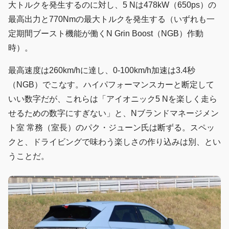
大トルクを発生するのに対し、5 Nは478kW（650ps）の
最高出力と770Nmの最大トルクを発生する（いずれも一
定期間ブースト機能が働くN Grin Boost（NGB）作動
時）。
最高速度は260km/hに達し、0-100km/h加速は3.4秒
（NGB）でこなす。ハイパフォーマンスカーと断定して
いい数字だが、これらは「アイオニック5 Nを楽しく走ら
せるための数字にすぎない」と、Nブランドマネージメン
ト室 常務（室長）のパク・ジューン氏は断ずる。スペッ
クと、ドライビングで味わう楽しさの作り込みは別、とい
うことだ。