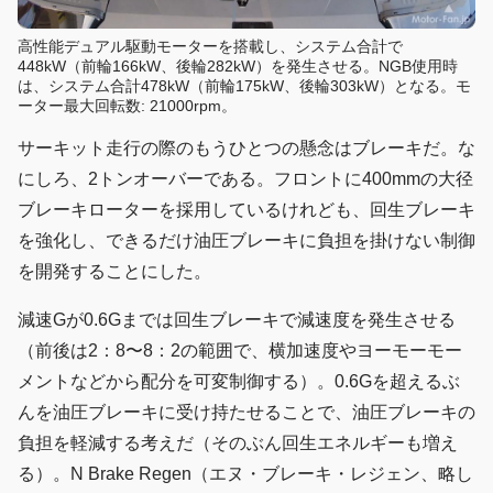
高性能デュアル駆動モーターを搭載し、システム合計で
448kW（前輪166kW、後輪282kW）を発生させる。NGB使用時
は、システム合計478kW（前輪175kW、後輪303kW）となる。モ
ーター最大回転数: 21000rpm。
サーキット走行の際のもうひとつの懸念はブレーキだ。な
にしろ、2トンオーバーである。フロントに400mmの大径
ブレーキローターを採用しているけれども、回生ブレーキ
を強化し、できるだけ油圧ブレーキに負担を掛けない制御
を開発することにした。
減速Gが0.6Gまでは回生ブレーキで減速度を発生させる
（前後は2：8〜8：2の範囲で、横加速度やヨーモーモー
メントなどから配分を可変制御する）。0.6Gを超えるぶ
んを油圧ブレーキに受け持たせることで、油圧ブレーキの
負担を軽減する考えだ（そのぶん回生エネルギーも増え
る）。N Brake Regen（エヌ・ブレーキ・レジェン、略し