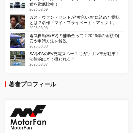
種を徹底比較！
2026.08.09
ガス・ヴァン・サントが“黄色い車”に込めた意味
とは？名作『マイ・プライベート・アイダホ』が
初のデジタルリマスター版で復活
2026.08.08
電気自動車(EV)の補助金って？2026年の金額の目
安や申請方法を解説
2026.08.08
SAやPAのEV充電スペースにガソリン車が駐車！
法律的にどう扱われる？
2026.08.07
著者プロフィール
MotorFan