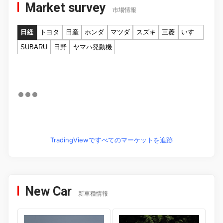
Market survey
市場情報
日経
トヨタ
日産
ホンダ
マツダ
スズキ
三菱
いすゞ
SUBARU
日野
ヤマハ発動機
TradingViewですべてのマーケットを追跡
New Car
新車種情報