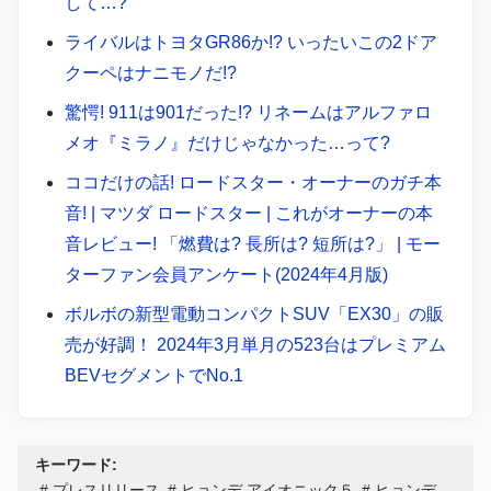
して…?
ライバルはトヨタGR86か!? いったいこの2ドア
クーペはナニモノだ!?
驚愕! 911は901だった!? リネームはアルファロ
メオ『ミラノ』だけじゃなかった…って?
ココだけの話! ロードスター・オーナーのガチ本
音! | マツダ ロードスター | これがオーナーの本
音レビュー! 「燃費は? 長所は? 短所は?」 | モー
ターファン会員アンケート(2024年4月版)
ボルボの新型電動コンパクトSUV「EX30」の販
売が好調！ 2024年3月単月の523台はプレミアム
BEVセグメントでNo.1
キーワード:
プレスリリース
ヒョンデ アイオニック５
ヒョンデ