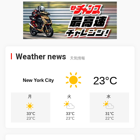
Weather news
天気情報
23°C
New York City
月
火
水
33°C
33°C
31°C
23°C
23°C
22°C