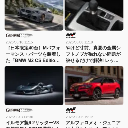
2026/08/10 11:15
2026/08/08 11:18
［日本限定40台］Mパフォ
やけど寸前、真夏の金属シ
ーマンス・パーツを装着し
フトノブが触れない問題が
た「BMW M2 CS Edition
被せるだけで解決! レッツ
EDGE」が登場
ォのシリコンカバーが夏も
冬も快適すぎる! 【CAR
MONO図鑑】
2026/08/07 08:30
2026/08/06 19:12
イルモア製6.2リッターV8
アルファロメオ・ジュニア