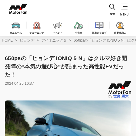
コ
ン
テ
検索
MENU
ン
ツ
へ
車ニュース
チューニング
イベント
中古車
新車カタログ
自動車求人
ス
HOME
ヒョンデ
アイオニック５
650psの「ヒョンデ IONIQ 5 
キ
ッ
プ
650psの「ヒョンデ IONIQ 5 N」はクルマ好き開
発陣の“本気の遊び心”が詰まった高性能EVだっ
た！
2024.04.25 16:37
by
世良 耕太