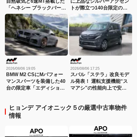
自然吸気と6速MT搭載した
に上品なシルバーアクセン
「ヘネシー ブラックバー
トが際立つ140台限定の
ド」がデビュー【動画】
「スポルト スペチアーレ」
が登場！
2026/08/06 19:05
2026/08/06 17:25
BMW M2 CSにMパフォー
スバル「ステラ」改良モデ
マンスパーツを装備した40
ル発表！ 運転支援機能“ス
台の限定車「エディショ
マアシ”の性能向上で安心
ン・エッジ」が登場！
感さらにアップ
ヒョンデ アイオニック５の厳選中古車物件
情報