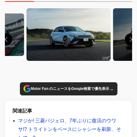
→
Motor Fan のニュースをGoogle検索で優先表示
関連記事
マジか! 三菱パジェロ、7年ぶりに復活のウワ
サ!? トライトンをベースにシャシーを刷新、そ