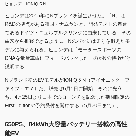
ヒョンデ・IONIQ 5 N
ヒョンデは2015年にNブランドを誕生させた。「N」は
R&Dの拠点がある韓国・ナムヤンと、開発テストの舞台
であるドイツ・ニュルブルクリンクに由来している。その
由来から推察できるように、Nのバッジは走りを鍛えたモ
デルに与えられる。ヒョンデは「モータースポーツの
DNAを量産車両にフィードバックした」のがNの特徴だと
説明する。
Nブランド初のEVモデルがIONIQ 5 N（アイオニック・フ
ァイブ・エヌ）だ。販売は6月5日に開始。それに先立
ち、4月25日より日本でのローンチを記念した期間限定の
First Editionの予約受付を開始する（5月30日まで）。
650PS、84kWh大容量バッテリー搭載の高性
能EV