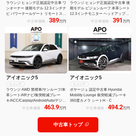
ラウンジ ヒョンデ正規認定中古車 ワ
ラウンジ ヒョンデ正規認定中古車 後
ンオーナー 後期モデル 12.3インチナ
期モデル ビジョンルーフ 本革シート
ビ パワーテールゲート リモートスマ
12.3インチモニター ヘッドアップデ
389
391
ートパーキングシステム リヤビュー
ィスプレイ ビルトインドライブレコ
中古車価格：
万円
中古車価格：
万円
モニター サラウンドビューモニター
ーダー アラウンドビューモニター
19インチアルミホイール
アイオニック5
アイオニック5
ヒョンデ
ヒョンデ
ラウンジ AWD 禁煙車/サンルーフ/本
ボヤージュ 認定中古車 Hyundai
革シート/ARナビ/衝突軽減ブレー
Mobility Lounge 衝突軽減ブレーキ
キ/ACC/Carplay/AndroidAuto/デジタ
360度カメラ シートH・C
463.9
494.2
ルインナーミラー/ヘッドアップディ
中古車価格：
万円
中古車価格：
万円
スプレイ/BOSEサウンドシステム/20
インチアルミ
中古車トップ