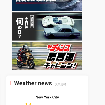
Weather news
天気情報
New York City