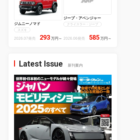
ジープ・アベンジャー
ジムニーノマド
クライスラー・ジープ
スズキ
293
585
2026.07発売
万円
～
2026.06発売
万円
～
Latest Issue
新刊案内