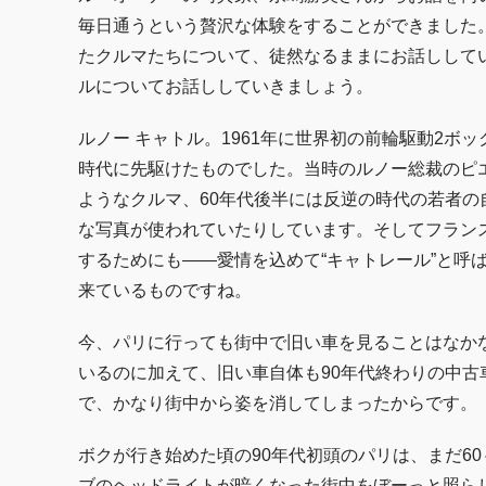
毎日通うという贅沢な体験をすることができました
たクルマたちについて、徒然なるままにお話しして
ルについてお話ししていきましょう。
ルノー キャトル。1961年に世界初の前輪駆動2ボ
時代に先駆けたものでした。当時のルノー総裁のピ
ようなクルマ、60年代後半には反逆の時代の若者
な写真が使われていたりしています。そしてフランスで
するためにも――愛情を込めて“キャトレール”と呼
来ているものですね。
今、パリに行っても街中で旧い車を見ることはなか
いるのに加えて、旧い車自体も90年代終わりの中古
で、かなり街中から姿を消してしまったからです。
ボクが行き始めた頃の90年代初頭のパリは、まだ6
ブのヘッドライトが暗くなった街中をぼーっと照らし