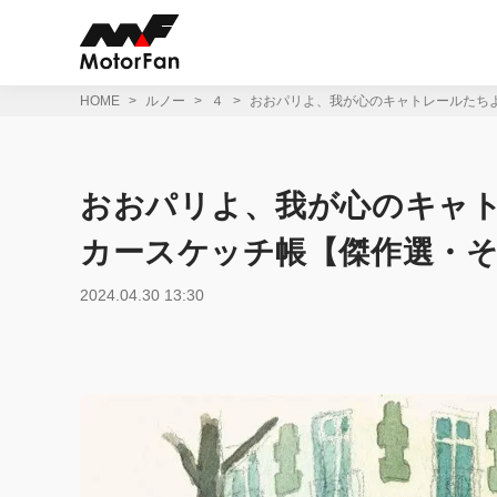
コ
ン
テ
ン
ツ
HOME
ルノー
４
おおパリよ、我が心のキャトレールたちよ!
へ
ス
キ
ッ
おおパリよ、我が心のキャトレ
プ
カースケッチ帳【傑作選・そ
2024.04.30 13:30