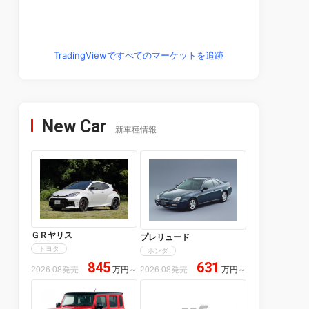
TradingViewですべてのマーケットを追跡
New Car
新車種情報
ＧＲヤリス
プレリュード
トヨタ
ホンダ
845
631
2026.08発売
万円
～
2026.08発売
万円
～