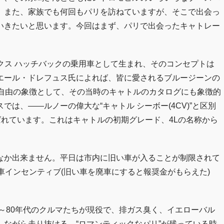
。また、家族でも何回もパリを訪ねていますが、そこで出会っ
いきたいと思います。今回はまず、パリで出会ったキャトレー
ックス ハッチバックの乗用車として生まれ、そのコンセプトは
エール・ドレフュス氏によれば、皆に愛されるブルージーンの
の自由の象徴として、その当時のキャトルのカタログにも象徴的
は、――ルノーの偉大な“キャトル シーボー(4CV)”と区別
ばれています。これはキャトルの初期グレード、4Lの名称から
なか出来ません。平日は市内に旧い車が入ることが制限されて
車インセンティブ(旧い車を廃車にすると報奨金がもらえた)
0～80年代のクルマたちが現役で、排ガス臭く、イエローバル
ながら走り抜ける、“ロマンティックなパリ”が残っている時