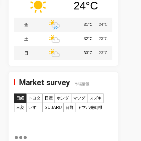
24°C
金
31°C
24°C
土
32°C
23°C
日
33°C
23°C
Market survey
市場情報
日経
トヨタ
日産
ホンダ
マツダ
スズキ
三菱
いすゞ
SUBARU
日野
ヤマハ発動機