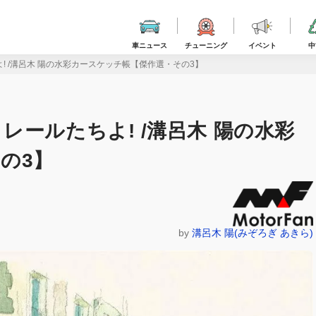
車ニュース
チューニング
イベント
中
 /溝呂木 陽の水彩カースケッチ帳【傑作選・その3】
ールたちよ! /溝呂木 陽の水彩
の3】
by
溝呂木 陽(みぞろぎ あきら)