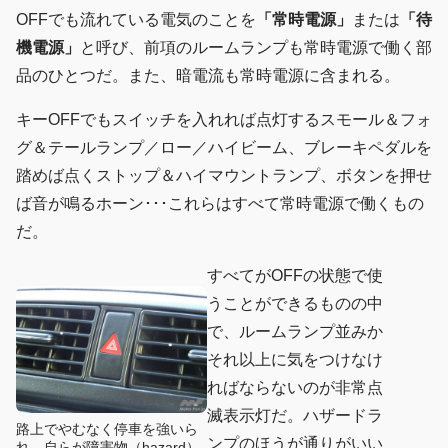
OFFでも流れている電気のことを
「常時電源」
または
「待
機電源」
と呼び、前項のルームランプも常時電源で働く部
品のひとつだ。また、暗電流も常時電源に含まれる。
キーOFFでもスイッチを入れれば点灯するスモール＆フォ
グ＆テールランプ／ロー／ハイビーム、ブレーキペダルを
踏めば点くストップ＆ハイマウントランプ、ボタンを押せ
ば音が鳴るホーン･･･これらはすべて常時電源で働くもの
だ。
すべてがOFFの状態で使
うことができるものの中
で、ルームランプ並みか
それ以上に気をつけなけ
ればならないのが非常点
滅表示灯だ。ハザードラ
路上でやむなく停車を強いら
ンプのほうが通りがいい
れ、自らが障害物（hazard）