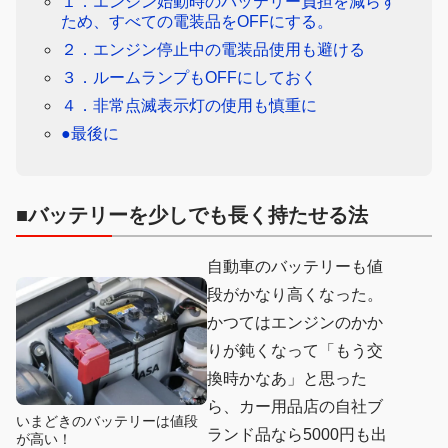
１．エンジン始動時のバッテリー負担を減らす
ため、すべての電装品をOFFにする。
２．エンジン停止中の電装品使用も避ける
３．ルームランプもOFFにしておく
４．非常点滅表示灯の使用も慎重に
●最後に
■バッテリーを少しでも長く持たせる法
自動車のバッテリーも値
段がかなり高くなった。
かつてはエンジンのかか
りが鈍くなって「もう交
換時かなあ」と思った
ら、カー用品店の自社ブ
いまどきのバッテリーは値段
ランド品なら5000円も出
が高い！