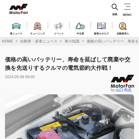
コ
ン
テ
検索
MENU
ン
ツ
へ
車ニュース
チューニング
イベント
中古車
新車カタログ
自動車求人
ス
HOME
自動車・新車ニュース
車の知識
価格の高いバッテリー、寿命を
キ
ッ
プ
価格の高いバッテリー、寿命を延ばして廃棄や交
換を先送りするクルマの電気節約大作戦！
2024.05.06 09:00
by
山口 尚志