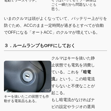
電動ミラースイッチ。
ごく一瞬だから問題ないとも
思う。
いまのクルマは頭がよくなっていて、バッテリー上がりを
防ぐため、ACCのまま一定時間が過ぎるとすべてが自動
でOFFになる「オートACC」のクルマが増えている。
３．ルームランプもOFFにしておく
クルマはキーを抜いた静
止状態でも電気を消費し
ている。これを
「暗電
流」
という。この暗電流
すらないと不便なことが
起こる。
キーを抜いたこの状態でも作
もし暗電流がなければナ
動する電装品もある。
ビの設定やラジオの選局