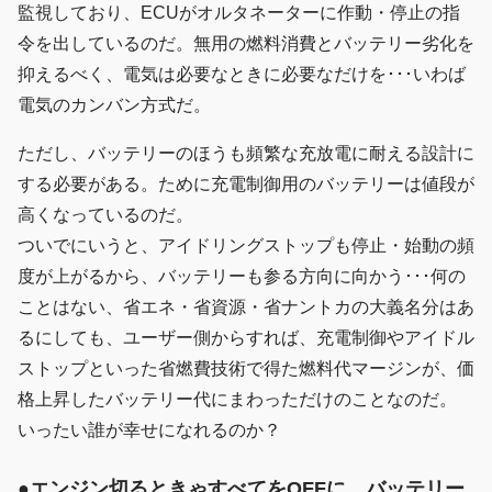
監視しており、ECUがオルタネーターに作動・停止の指
令を出しているのだ。無用の燃料消費とバッテリー劣化を
抑えるべく、電気は必要なときに必要なだけを･･･いわば
電気のカンバン方式だ。
ただし、バッテリーのほうも頻繁な充放電に耐える設計に
する必要がある。ために充電制御用のバッテリーは値段が
高くなっているのだ。
ついでにいうと、アイドリングストップも停止・始動の頻
度が上がるから、バッテリーも参る方向に向かう･･･何の
ことはない、省エネ・省資源・省ナントカの大義名分はあ
るにしても、ユーザー側からすれば、充電制御やアイドル
ストップといった省燃費技術で得た燃料代マージンが、価
格上昇したバッテリー代にまわっただけのことなのだ。
いったい誰が幸せになれるのか？
●エンジン切るときゃすべてをOFFに。バッテリー