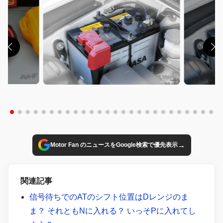
→
Motor Fan のニュースをGoogle検索で優先表示
関連記事
信号待ちでのATのシフト位置はDレンジのま
ま？ それともNに入れる？ いっそPに入れてし