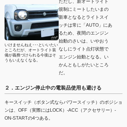
ただし、新オートライト
規制にミートしたいまの
新車となるとライトスイ
ッチは常に「AUTO」にあ
るため、夜間のエンジン
始動のさいは、いやおう
いけませんねえ･･･といいたい
なしにライト点灯状態で
ところだが、オートライト装
備が義務づけられる今後はそ
エンジン始動となる。い
うもいえなくなる。
かんともしがたいところ
だ。
２．エンジン停止中の電装品使用も避ける
キースイッチ（ボタン式ならパワースイッチ）のポジショ
ンは、OFF（実際にはLOCK）-ACC（アクセサリー）-
ON-STARTの4つある。