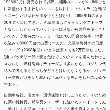
1998年1月に発売されて以降、周囲のクルマが4～6年ごと
に新型化するまわりのクルマを尻目に、旧シエラ（と軽ジ
ムニー）だけはわが道を行くとばかり、1998年時のまま
20年走り続けてきた。充電制御もアイドリングストップ
もなし。したがってバッテリーは昔ながらの品を使うこと
ができ、交換時のバッテリー代は7000円台の後半、消費
税込みで8000円台の出費ですんだ。充電制御付きの日産
ティーダ（2008年型）のときは安くても2万円弱だった。
別にバッテリー代の安さだけでこのクルマを選んだわけじ
ゃないし、燃料消費はティーダより多いから、ガソリン代
込みで考えるとどっちがどうとはいえなくなるが、バッテ
リー交換だけを切り取れば「幸せ」な思いをしたのは確か
である。
自動車各社、省エネ・環境保護もけっこうだが、そのため
に高い維持費、補修費をユーザーに強いるデバイスをてん
こ盛りにする傾向について、そろそろ考え直すときではな