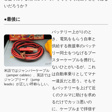
いだろうか？
●最後に
バッテリー上がりのと
き、電気をもらう自車と
供給する救援車のバッテ
リー同士をつなげるブー
スターケーブルを携行し
ないひとがいるが、これ
米語ではジャンパーケーブル
は自動車乗りとしてマナ
（jamper cables）、英語では
ジャンプリード（jump
ー違反だと思う。そもそ
leads）が正しい呼称らしい。
もバッテリーを上げて近
くのクルマに助けを求め
るだけでカッコ悪いの
に、ケーブルまで拝借す