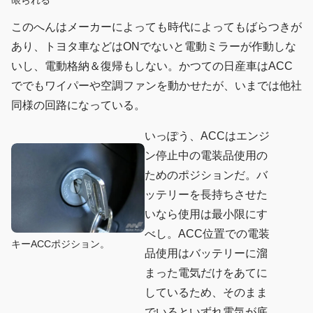
限られる
このへんはメーカーによっても時代によってもばらつきが
あり、トヨタ車などはONでないと電動ミラーが作動しな
いし、電動格納＆復帰もしない。かつての日産車はACC
ででもワイパーや空調ファンを動かせたが、いまでは他社
同様の回路になっている。
いっぽう、ACCはエンジ
ン停止中の電装品使用の
ためのポジションだ。バ
ッテリーを長持ちさせた
いなら使用は最小限にす
べし。ACC位置での電装
キーACCポジション。
品使用はバッテリーに溜
まった電気だけをあてに
しているため、そのまま
でいるといずれ電気が底