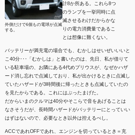
計8か所ある。これら8つ
のランプを一挙同時に点
滅させるわけだからかな
外側だけで6個もの電球が点滅
りの電力消費量であるこ
する。
とは想像に難くない。
バッテリーが満充電の場合でも、むかしはせいぜいいいと
こ40分･･･「むかしは」と書いたのは、先日、私が借りて
いる駐車場の、お隣にある4代めプリウスが、なぜかハザ
ード消し忘れで点滅しており、私が出かけるときに点滅し
ていたハザードが3時間後に帰ったときも点滅していたの
を見たからである。これにはぶったまげた。
だからいまのクルマは40分やそこらで音をあげることは
なさそうだが、長時間ハザードがバッテリーにとっていい
はずはないので、必要なとき以外は控えるべし。
ACCであれOFFであれ、エンジンを切っているとき＝充