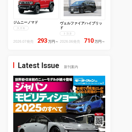
ジムニーノマド
ヴェルファイアハイブリッ
ド
スズキ
トヨタ
293
710
2026.07発売
万円
～
2026.06発売
万円
～
Latest Issue
新刊案内