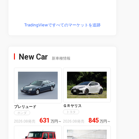
TradingViewですべてのマーケットを追跡
New Car
新車種情報
ＧＲヤリス
プレリュード
トヨタ
ホンダ
631
845
2026.08発売
万円
～
2026.08発売
万円
～