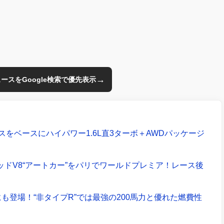
→
のニュースをGoogle検索で優先表示
クロスをベースにハイパワー1.6L直3ターボ＋AWDパッケージ
ッドV8“アートカー”をパリでワールドプレミア！レース後
登場！“非タイプR”では最強の200馬力と優れた燃費性