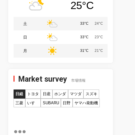
25°C
土
33°C
24°C
日
33°C
23°C
月
31°C
21°C
Market survey
市場情報
日経
トヨタ
日産
ホンダ
マツダ
スズキ
三菱
いすゞ
SUBARU
日野
ヤマハ発動機