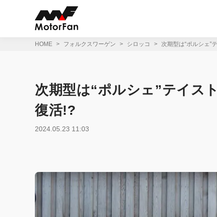
コ
ン
テ
ン
ツ
HOME
フォルクスワーゲン
シロッコ
次期型は“ポルシェ”テ
へ
ス
キ
ッ
次期型は“ポルシェ”テイスト
プ
復活!?
2024.05.23 11:03