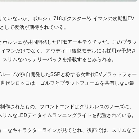
いないが、ポルシェ 718ボクスター/ケイマンの次期型EV
ペとして復活が期待されている。
とポルシェが共同開発したPPEアーキテクチャだ。このプラッ
ケイマンだけでなく、アウディTT後継モデルにも採用が予想さ
、スリムなバッテリーパックを搭載するとみられる。
ループが独自開発したSSPと称する次世代EVプラットフォー
4世代シロッコは、ゴルフとプラットフォームを共有しない最
で制作されたもの。フロントエンドはグリルレスのノーズに、
スリムなLEDデイタイムランニングライトを配置されている。
ィーなキャラクターラインが見てとれ、後部では、スリムなテ