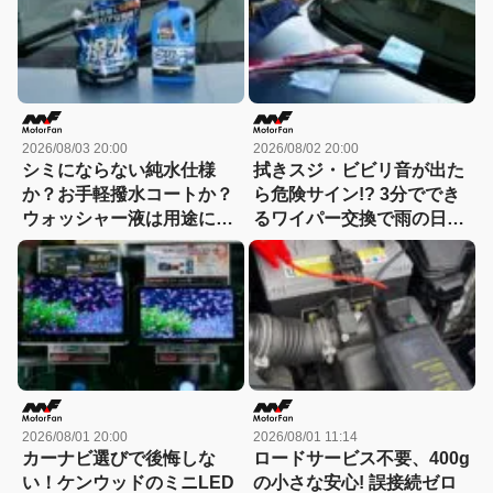
2026/08/03 20:00
2026/08/02 20:00
シミにならない純水仕様
拭きスジ・ビビリ音が出た
か？お手軽撥水コートか？
ら危険サイン!? 3分ででき
ウォッシャー液は用途に合
るワイパー交換で雨の日の
わせて選ぶ時代
視界が激変！
2026/08/01 20:00
2026/08/01 11:14
カーナビ選びで後悔しな
ロードサービス不要、400g
い！ケンウッドのミニLED
の小さな安心! 誤接続ゼロ