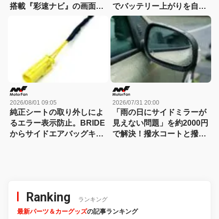
搭載『彩速ナビ』の画面の
でバッテリー上がりを自力
良さは店頭で一目瞭然？
で即解決できるコンパクト
な保護回路つきジャンプス
ターター登場!【CAR
MONO図鑑】
2026/08/01 09:05
2026/07/31 20:00
純正シートの取り外しによ
「雨の日にサイドミラーが
るエラー表示防止。BRIDE
見えない問題」を約2000円
からサイドエアバッグキャ
で解決！撥水コートと撥水
ンセラー追加発売
フィルムどちらが良いか試
してみた!!
Ranking
ランキング
最新パーツ＆カーグッズ
の記事ランキング