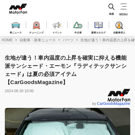
コ
ン
テ
検索
MENU
ン
ツ
へ
車ニュース
チューニング
イベント
中古車
新車カタログ
自動車求人
ス
HOME
自動車・新車ニュース
パーツ
生地が違う！車内温度の上昇を確実
キ
ッ
プ
生地が違う！車内温度の上昇を確実に抑える機能
派サンシェード・エーモン『ラディテックサンシ
ェード』は夏の必須アイテム
【CarGoodsMagazine】
2024.06.30 10:00
by
CarGoodsMagazine