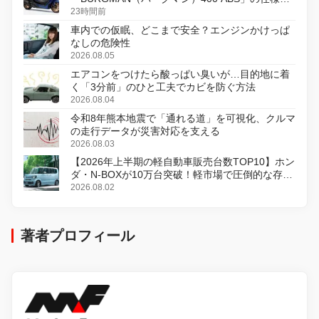
変更し、8月18日に発売
23時間前
車内での仮眠、どこまで安全？エンジンかけっぱ
なしの危険性
2026.08.05
エアコンをつけたら酸っぱい臭いが…目的地に着
く「3分前」のひと工夫でカビを防ぐ方法
2026.08.04
令和8年熊本地震で「通れる道」を可視化、クルマ
の走行データが災害対応を支える
2026.08.03
【2026年上半期の軽自動車販売台数TOP10】ホン
ダ・N-BOXが10万台突破！軽市場で圧倒的な存在
感
2026.08.02
著者プロフィール