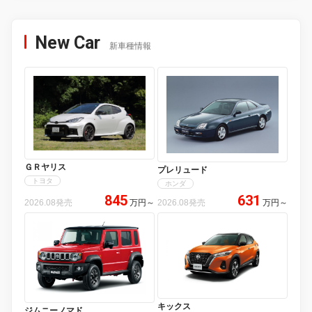
New Car
新車種情報
ＧＲヤリス
プレリュード
トヨタ
ホンダ
845
631
2026.08発売
万円
～
2026.08発売
万円
～
キックス
ジムニーノマド