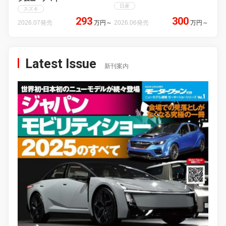
日産
スズキ
293
300
2026.07発売
万円
～
2026.06発売
万円
～
Latest Issue
新刊案内