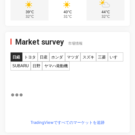
39°C
40°C
44°C
32°C
31°C
32°C
Market survey
市場情報
日経
トヨタ
日産
ホンダ
マツダ
スズキ
三菱
いすゞ
SUBARU
日野
ヤマハ発動機
TradingViewですべてのマーケットを追跡