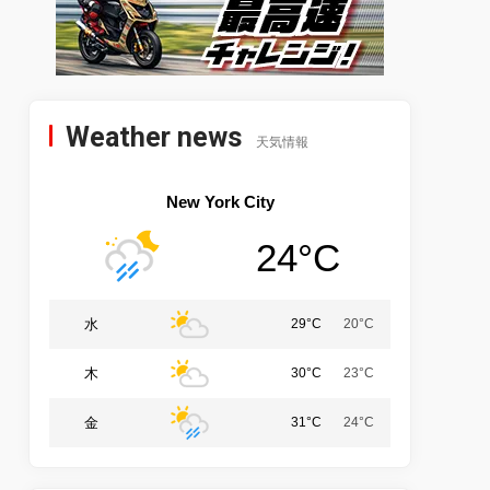
Weather news
天気情報
New York City
24°C
水
29°C
20°C
木
30°C
23°C
金
31°C
24°C