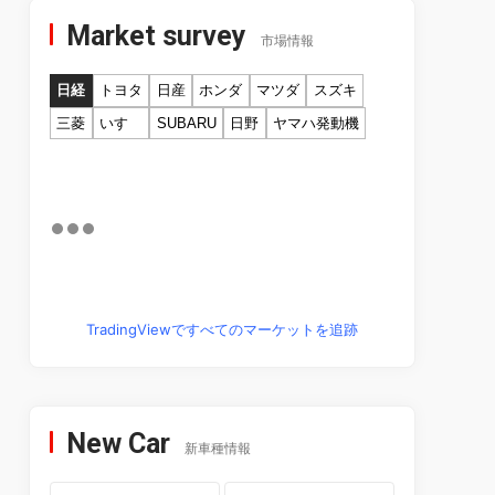
Market survey
市場情報
日経
トヨタ
日産
ホンダ
マツダ
スズキ
三菱
いすゞ
SUBARU
日野
ヤマハ発動機
TradingViewですべてのマーケットを追跡
New Car
新車種情報