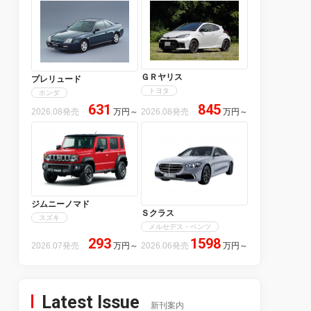
ＧＲヤリス
プレリュード
トヨタ
ホンダ
631
845
2026.08発売
万円
～
2026.08発売
万円
～
ジムニーノマド
Ｓクラス
スズキ
メルセデス・ベンツ
293
1598
2026.07発売
万円
～
2026.06発売
万円
～
Latest Issue
新刊案内