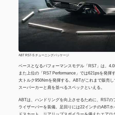
ABT RS7-S チューニングパッケージ
ベースとなるパフォーマンスモデル「RS7」は、4.0
また上位の「RS7 Performance」では621psを
大トルク950Nmを発揮する。ABTがこれまで販売
スーパーカーと肩を並べるスペックといえる。
ABTは、ハンドリングを向上させるために、RS7
ライザーバーを装備。足回りには22インチのABT
ドスカート、リアリップスポイラーを備えたエアロ