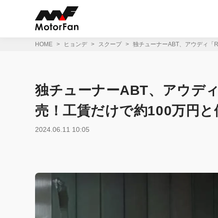
コ
ン
テ
ン
ツ
HOME
ヒョンデ
スクープ
独チューナーABT、アウディ「
へ
ス
キ
ッ
独チューナーABT、アウディ
プ
売！工賃だけで約100万円
2024.06.11 10:05