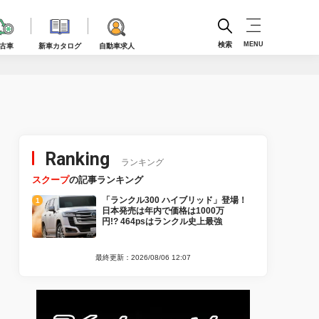
検索
MENU
古車
新車カタログ
自動車求人
Ranking
ランキング
スクープ
の記事ランキング
「ランクル300 ハイブリッド」登場！
日本発売は年内で価格は1000万
円!? 464psはランクル史上最強
最終更新：2026/08/06 12:07